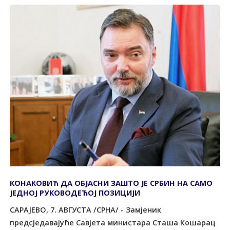
КОНАКОВИЋ ДА ОБЈАСНИ ЗАШТО ЈЕ СРБИН НА САМО
ЈЕДНОЈ РУКОВОДЕЋОЈ ПОЗИЦИЈИ
САРАЈЕВО, 7. АВГУСТА /СРНА/ - Замјеник
предсједавајуће Савјета министара Сташа Кошарац