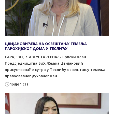
ЦВИЈАНОВИЋЕВА НА ОСВЕШТАЊУ ТЕМЕЉА
ПАРОХИЈСКОГ ДОМА У ТЕСЛИЋУ
САРАЈЕВО, 7. АВГУСТА /СРНА/ - Српски члан
Предсједништва БиХ Жељка Цвијановић
присуствоваће сутра у Теслићу освештању темеља
православног духовног цен...
прије 1 сат