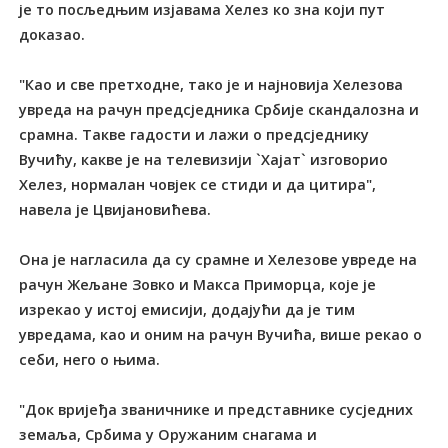
је то посљедњим изјавама Хелез ко зна који пут
доказао.
"Као и све претходне, тако је и најновија Хелезова
увреда на рачун предсједника Србије скандалозна и
срамна. Такве гадости и лажи о предсједнику
Вучићу, какве је на телевизији `Хајат` изговорио
Хелез, нормалан човјек се стиди и да цитира",
навела је Цвијановићева.
Она је нагласила да су срамне и Хелезове увреде на
рачун Жељане Зовко и Макса Приморца, које је
изрекао у истој емисији, додајући да је тим
увредама, као и оним на рачун Вучића, више рекао о
себи, него о њима.
"Док вријеђа званичнике и представнике сусједних
земаља, Србима у Оружаним снагама и