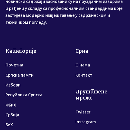
новински садржаји засновани су на поузданим изворима
и рађени у складу са професионалним стандардима које
захтијева модерно извјештавање у садржинском и
техничком погледу.
Категорије
Срна
Почетна
О нама
Српска памти
Контакт
Избори
Друштвене
Република Српска
мреже
ФБиХ
Twitter
Србија
Instagram
БиХ