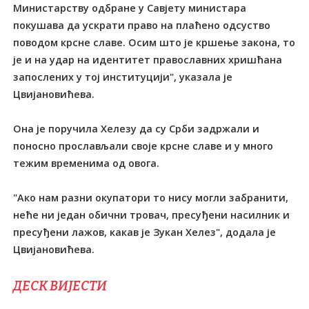
Министарству одбране у Савјету министара
покушава да ускрати право на плаћено одсуство
поводом крсне славе. Осим што је кршење закона, то
је и на удар на идентитет православних хришћана
запослених у тој институцији", указала је
Цвијановићева.
Она је поручила Хелезу да су Срби задржали и
поносно прослављали своје крсне славе и у много
тежим временима од овога.
"Ако нам разни окупатори то нису могли забранити,
неће ни један обични тровач, пресуђени насилник и
пресуђени лажов, какав је Зукан Хелез", додала је
Цвијановићева.
ДЕСК ВИЈЕСТИ