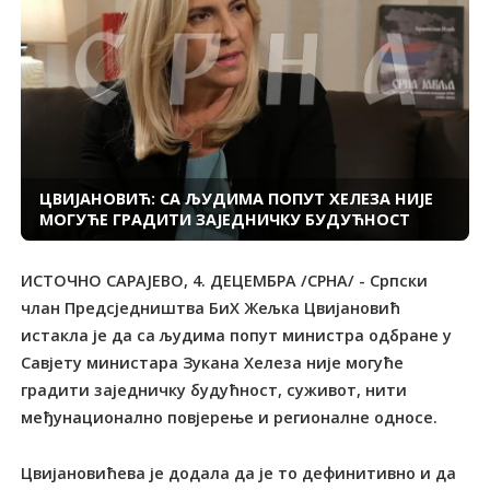
ЦВИЈАНОВИЋ: СА ЉУДИМА ПОПУТ ХЕЛЕЗА НИЈЕ
МОГУЋЕ ГРАДИТИ ЗАЈЕДНИЧКУ БУДУЋНОСТ
ИСТОЧНО САРАЈЕВО, 4. ДЕЦЕМБРА /СРНА/ - Српски
члан Предсједништва БиХ Жељка Цвијановић
истакла је да са људима попут министра одбране у
Савјету министара Зукана Хелеза није могуће
градити заједничку будућност, суживот, нити
међунационално повјерење и регионалне односе.
Цвијановићева је додала да је то дефинитивно и да