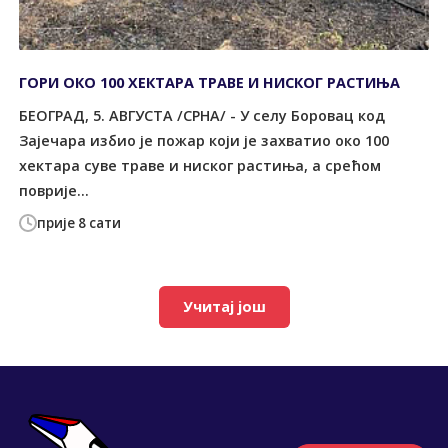
ГОРИ ОКО 100 ХЕКТАРА ТРАВЕ И НИСКОГ РАСТИЊА
БЕОГРАД, 5. АВГУСТА /СРНА/ - У селу Боровац код
Зајечара избио је пожар који је захватио око 100
хектара суве траве и ниског растиња, а срећом
поврије...
прије 8 сати
Учитај још