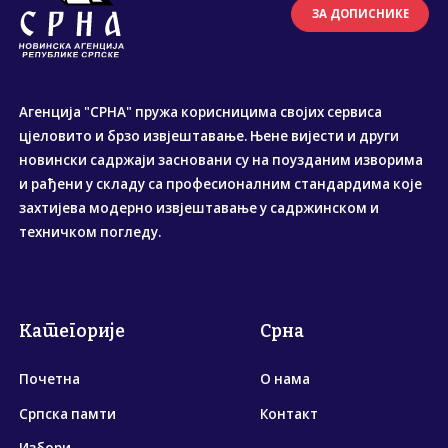
ЗА ДОПИСНИКЕ
Агенција "СРНА" пружа корисницима својих сервиса
цјеловито и брзо извјештавање. Њене вијести и други
новински садржаји засновани су на поузданим изворима
и рађени у складу са професионалним стандардима које
захтијева модерно извјештавање у садржинском и
техничком погледу.
Категорије
Срна
Почетна
О нама
Српска памти
Контакт
Избори