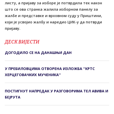
листу, а пријаву за изборе је потврдила тек након
што се ова странка жалила изборном панелу за
жалбе и представке и врховном суду у Приштини,
који је усвојио жалбу и наредио ЦИК-у да потврди
пријаву.
ДЕСК ВИЈЕСТИ
ДОГОДИЛО СЕ НА ДАНАШЊИ ДАН
У ПРЕБИЛОВЦИМА ОTВОРЕНА ИЗЛОЖБА ''КРTС
ХЕРЦЕГОВАЧКИХ МУЧЕНИКА''
ПОСТИГНУТ НАПРЕДАК У РАЗГОВОРИМА ТЕЛ АВИВА И
БЕЈРУТА