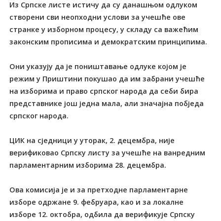
Из Српске листе истичу да су данашњом одлуком
створени сви неопходни услови за учешће ове
странке у изборном процесу, у складу са важећим
законским прописима и демократским принципима.
Они указују да је поништавање одлуке којом је
режим у Приштини покушао да им забрани учешће
на изборима и право српског народа да себи бира
представнике још једна мала, али значајна побједа
српског народа.
ЦИК на сједници у уторак, 2. децембра, није
верификовао Српску листу за учешће на ванредним
парламентарним изборима 28. децембра.
Ова комисија је и за претходне парламентарне
изборе одржане 9. фебруара, као и за локалне
изборе 12. октобра, одбила да верификује Српску