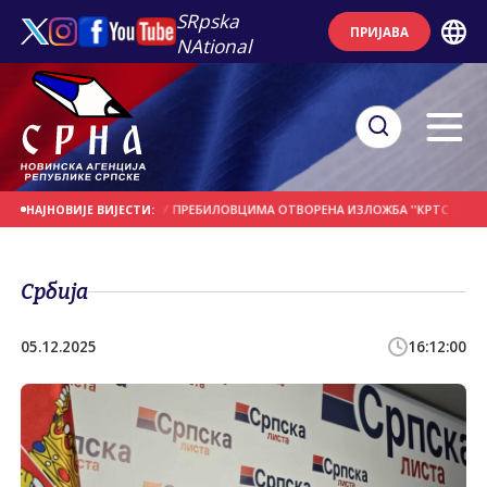
SRpska
ПРИЈАВА
NAtional
НА ДАНАШЊИ ДАН
У ПРЕБИЛОВЦИМА ОTВОРЕНА ИЗЛОЖБА ''КРTС ХЕРЦЕГОВ
НАЈНОВИЈЕ ВИЈЕСТИ:
Србија
05.12.2025
16:12:00