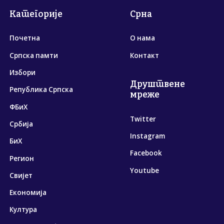
Категорије
Срна
Почетна
О нама
Српска памти
Контакт
Избори
Друштвене
Република Српска
мреже
ФБиХ
Twitter
Србија
Instagram
БиХ
Facebook
Регион
Youtube
Свијет
Економија
Култура