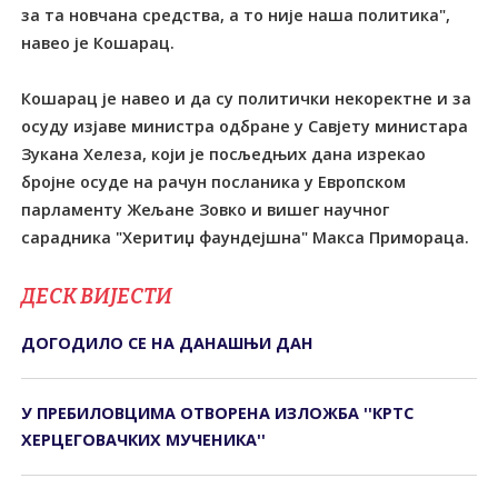
за та новчана средства, а то није наша политика",
навео је Кошарац.
Кошарац је навео и да су политички некоректне и за
осуду изјаве министра одбране у Савјету министара
Зукана Хелеза, који је посљедњих дана изрекао
бројне осуде на рачун посланика у Европском
парламенту Жељане Зовко и вишег научног
сарадника "Херитиџ фаундејшна" Макса Примораца.
ДЕСК ВИЈЕСТИ
ДОГОДИЛО СЕ НА ДАНАШЊИ ДАН
У ПРЕБИЛОВЦИМА ОTВОРЕНА ИЗЛОЖБА ''КРTС
ХЕРЦЕГОВАЧКИХ МУЧЕНИКА''