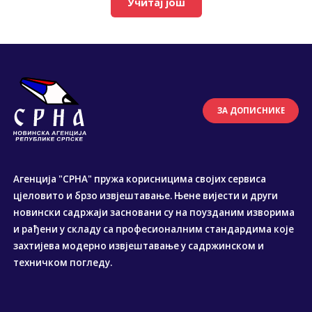
Учитај још
ЗА ДОПИСНИКЕ
Агенција "СРНА" пружа корисницима својих сервиса
цјеловито и брзо извјештавање. Њене вијести и други
новински садржаји засновани су на поузданим изворима
и рађени у складу са професионалним стандардима које
захтијева модерно извјештавање у садржинском и
техничком погледу.