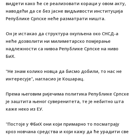
видјети како ће се реализовати кораци у овом акту,
наводећи да се без јасне видљивости институција
Републике Српске неће разматрати ништа.
Он је истакао да структура окупљена око СНСД-а
неће дозволити ни милиметарско помјерање
надлежности са нивоа Републике Српске на ниво
БиХ.
"Не знам колико новца да бисмо добили, то нас не
интересује", нагласио је Кошарац.
Према његовим ријечима политика Републике Српске
је заштита њеног суверенитета, те је небитно шта
каже неко из ЕУ.
"Постоје у ФБиХ они који примарно то посматрају
кроз новчана средства и који кажу да ће урадити све