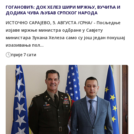
ГОГАНОВИЋ: ДОК ХЕЛЕЗ ШИРИ МРЖЊУ, ВУЧИЋА И
ДОДИКА ЧУВА ЉУБАВ СРПСКОГ НАРОДА
ИСТОЧНО САРАЈЕВО, 5. АВГУСТА /СРНА/ - Посљедње
изјаве мржње министра одбране у Савјету
министара Зукана Хелеза само су још један покушај
изазивања пол...
прије 7 сати