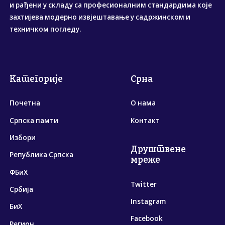
и рађени у складу са професионалним стандардима које
захтијева модерно извјештавање у садржинском и
техничком погледу.
Категорије
Срна
Почетна
О нама
Српска памти
Контакт
Избори
Друштвене
Република Српска
мреже
ФБиХ
Twitter
Србија
Instagram
БиХ
Facebook
Регион