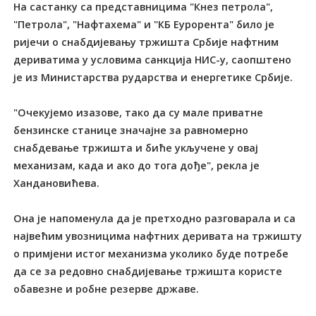
На састанку са представницима "Кнез петрола",
"Петрола", "Нафтахема" и "КБ Еурорента" било је
ријечи о снабдијевању тржишта Србије нафтним
дериватима у условима санкција НИС-у, саопштено
је из Министарства рударства и енергетике Србије.
"Очекујемо изазове, тако да су мале приватне
бензинске станице значајне за равномерно
снабдевање тржишта и биће укључене у овај
механизам, када и ако до тога дође", рекла је
Хандановићева.
Она је напоменула да је претходно разговарала и са
највећим увозницима нафтних деривата на тржишту
о примјени истог механизма уколико буде потребе
да се за редовно снабдијевање тржишта користе
обавезне и робне резерве државе.