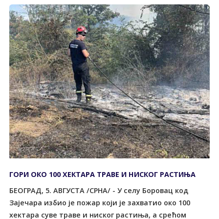
ГОРИ ОКО 100 ХЕКТАРА ТРАВЕ И НИСКОГ РАСТИЊА
БЕОГРАД, 5. АВГУСТА /СРНА/ - У селу Боровац код
Зајечара избио је пожар који је захватио око 100
хектара суве траве и ниског растиња, а срећом