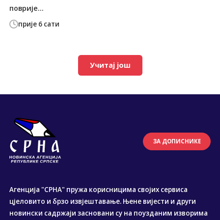
поврије...
прије 6 сати
Учитај још
ЗА ДОПИСНИКЕ
Агенција "СРНА" пружа корисницима својих сервиса
цјеловито и брзо извјештавање. Њене вијести и други
новински садржаји засновани су на поузданим изворима