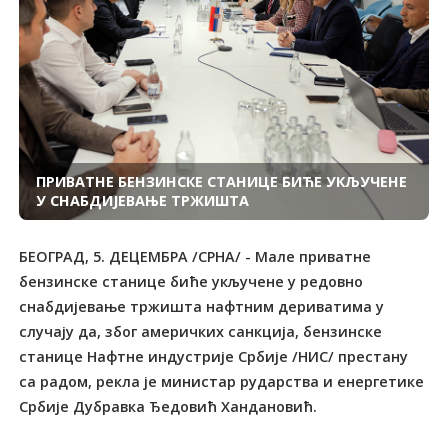
ПРИВАТНЕ БЕНЗИНСКЕ СТАНИЦЕ БИЋЕ УКЉУЧЕНЕ
У СНАБДИЈЕВАЊЕ ТРЖИШТА
БЕОГРАД, 5. ДЕЦЕМБРА /СРНА/ - Мале приватне
бензинске станице биће укључене у редовно
снабдијевање тржишта нафтним дериватима у
случају да, због америчких санкција, бензинске
станице Нафтне индустрије Србије /НИС/ престану
са радом, рекла је министар рударства и енергетике
Србије Дубравка Ђедовић Хандановић.