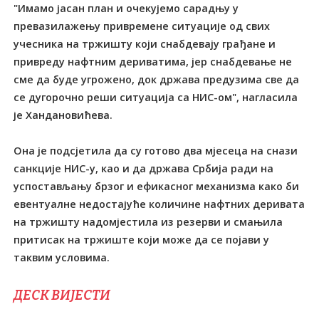
"Имамо јасан план и очекујемо сарадњу у
превазилажењу привремене ситуације од свих
учесника на тржишту који снабдевају грађане и
привреду нафтним дериватима, јер снабдевање не
сме да буде угрожено, док држава предузима све да
се дугорочно реши ситуација са НИС-ом", нагласила
је Хандановићева.
Она је подсјетила да су готово два мјесеца на снази
санкције НИС-у, као и да држава Србија ради на
успостављању брзог и ефикасног механизма како би
евентуалне недостајуће количине нафтних деривата
на тржишту надомјестила из резерви и смањила
притисак на тржиште који може да се појави у
таквим условима.
ДЕСК ВИЈЕСТИ