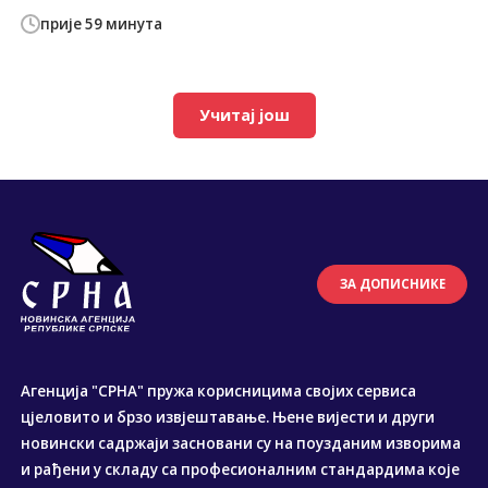
прије 59 минута
Учитај још
ЗА ДОПИСНИКЕ
Агенција "СРНА" пружа корисницима својих сервиса
цјеловито и брзо извјештавање. Њене вијести и други
новински садржаји засновани су на поузданим изворима
и рађени у складу са професионалним стандардима које