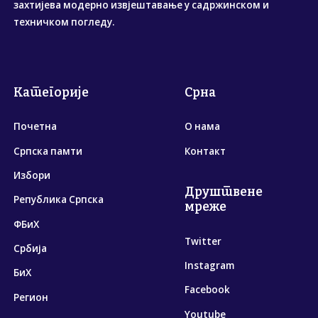
захтијева модерно извјештавање у садржинском и
техничком погледу.
Категорије
Срна
Почетна
О нама
Српска памти
Контакт
Избори
Друштвене
Република Српска
мреже
ФБиХ
Twitter
Србија
Instagram
БиХ
Facebook
Регион
Youtube