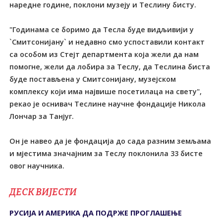
наредне године, поклони музеју и Теслину бисту.
"Годинама се боримо да Тесла буде видљивији у
`Смитсонијану` и недавно смо успоставили контакт
са особом из Стејт департмента која жели да нам
помогне, жели да лобира за Теслу, да Теслина биста
буде постављена у Смитсонијану, музејском
комплексу који има највише посетилаца на свету",
рекао је оснивач Теслине научне фондације Никола
Лончар за Танјуг.
Он је навео да је фондација до сада разним земљама
и мјестима значајним за Теслу поклонила 33 бисте
овог научника.
ДЕСК ВИЈЕСТИ
РУСИЈА И АМЕРИКА ДА ПОДРЖЕ ПРОГЛАШЕЊЕ