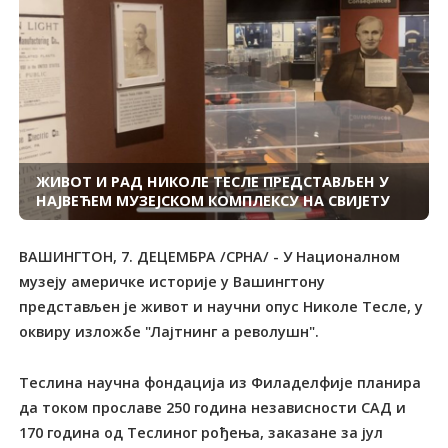
ЖИВОТ И РАД НИКОЛЕ ТЕСЛЕ ПРЕДСТАВЉЕН У
НАЈВЕЋЕМ МУЗЕЈСКОМ КОМПЛЕКСУ НА СВИЈЕТУ
ВАШИНГТОН, 7. ДЕЦЕМБРА /СРНА/ - У Националном
музеју америчке историје у Вашингтону
представљен је живот и научни опус Николе Тесле, у
оквиру изложбе "Лајтнинг а револушн".
Теслина научна фондација из Филаделфије планира
да током прославе 250 година независности САД и
170 година од Теслиног рођења, заказане за јул