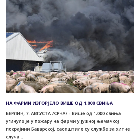
НА ФАРМИ ИЗГОРЈЕЛО ВИШЕ ОД 1.000 СВИЊА
БЕРЛИН, 7. АВГУСТА /СРНА/ - Више од 1.000 свиња
угинуло је у пожару на фарми у јужној њемачкој
покрајини Баварској, саопштиле су службе за хитне
случа...