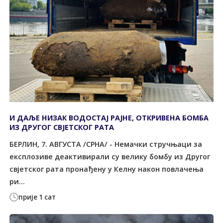
И ДАЉЕ НИЗАК ВОДОСТАЈ РАЈНЕ, ОТКРИВЕНА БОМБА
ИЗ ДРУГОГ СВЈЕТСКОГ РАТА
БЕРЛИН, 7. АВГУСТА /СРНА/ - Немачки стручњаци за
експлозиве деактивирали су велику бомбу из Другог
свјетског рата пронађену у Келну након повлачења
ри...
прије 1 сат