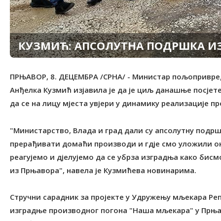
КУЗМИЋ: АПСОЛУТНА ПОДРШКА И
ПРЊАВОР, 8. ДЕЦЕМБРА /СРНА/ - Министар пољопривре
Анђелка Кузмић изјавила је да је циљ данашње посје
да се на лицу мјеста увјери у динамику реализације пр
"Министарство, Влада и град дали су апсолутну подршк
прерађивати домаћи производи и гдје смо уложили ок
реагујемо и дјелујемо да се убрза изградња како бис
из Прњавора", навела је Кузмићева новинарима.
Стручни сарадник за пројекте у Удружењу мљекара Реп
изградње производног погона "Наша мљекара" у Прњав