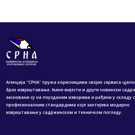
Агенција "СРНА" пружа корисницима својих сервиса цјело
брзо извјештавање. Њене вијести и други новински садр
засновани су на поузданим изворима и рађени у складу 
професионалним стандардима које захтијева модерно
извјештавање у садржинском и техничком погледу.