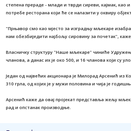
степена прераде - млади и тврди сиреви, кајмак, као 
потребе ресторана који ће се налазити у оквиру објект
"Прњавор смо као мјесто за изградњу мљекаре изабрали
нам обезбиједити најбољу сировину за почетак", каже
Власничку структуру "Наше мљекаре" чиниће Удружење
чланова, а данас их је око 500, и 16 чланова који су у
Један од највећих акционара је Милорад Арсенић из К
310 грла, од којих је у мужи половина и чија је годиш
Арсенић каже да овај пројекат представља жељу мљек
рад и опстанак производње.