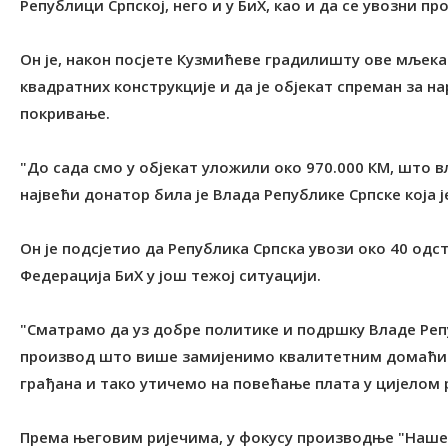
Републици Српској, него и у БиХ, као и да се увозни
Он је, након посјете Кузмићеве градилишту ове мљекар
квадратних конструкције и да је објекат спреман за н
покривање.
"До сада смо у објекат уложили око 970.000 КМ, што в
највећи донатор била је Влада Републике Српске која ј
Он је подсјетио да Република Српска увози око 40 одст
Федерација БиХ у још тежој ситуацији.
"Сматрамо да уз добре политике и подршку Владе Ре
производ што више замијенимо квалитетним домаћим
грађана и тако утичемо на повећање плата у цијелом р
Према његовим ријечима, у фокусу производње "Наше