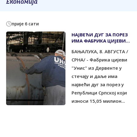
Економија
прије 6 сати
НАЈВЕЋИ ДУГ ЗА ПОРЕЗ
ИМА ФАБРИКА ЦИЈЕВИ
"УНИС" ИЗ ДЕРВЕНТЕ У
БАЊАЛУКА, 8. АВГУСТА /
СТЕЧАЈУ
СРНА/ - Фабрика цијеви
"Унис" из Дервенте у
стечају и даље има
највећи дуг за порез у
Републици Српској који
износи 15,05 милион...