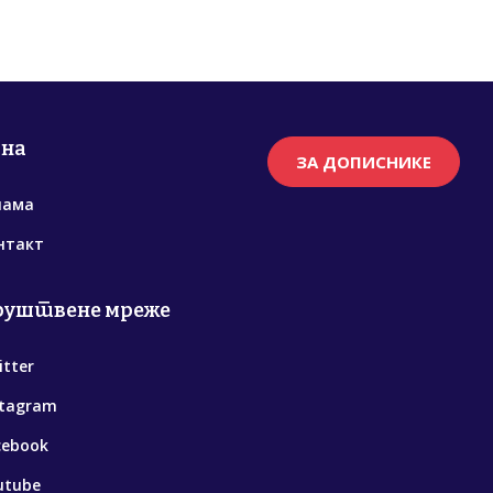
рна
ЗА ДОПИСНИКЕ
нама
нтакт
руштвене мреже
itter
stagram
cebook
utube