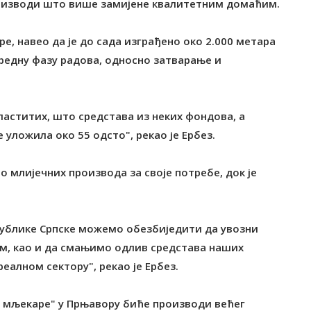
 производи што више замијене квалитетним домаћим.
е, навео да је до сада изграђено око 2.000 метара
аредну фазу радова, односно затварање и
ластитих, што средстава из неких фондова, а
е уложила око 55 одсто", рекао је Ербез.
о млијечних производа за своје потребе, док је
публике Српске можемо обезбиједити да увозни
, као и да смањимо одлив средстава наших
еалном сектору", рекао је Ербез.
 мљекаре" у Прњавору биће производи већег