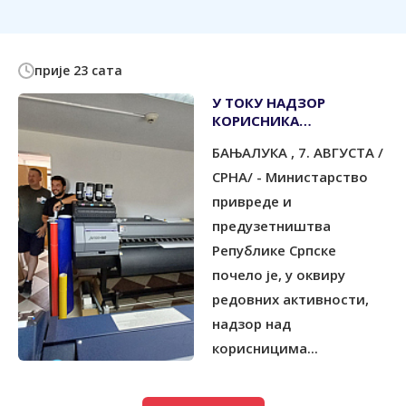
прије 23 сата
У ТОКУ НАДЗОР
КОРИСНИКА
ПОДСТИЦАЈА ЗА
БАЊАЛУКА , 7. АВГУСТА /
УЛАГАЊА
СРНА/ - Министарство
привреде и
предузетништва
Републике Српске
почело је, у оквиру
редовних активности,
надзор над
корисницима...