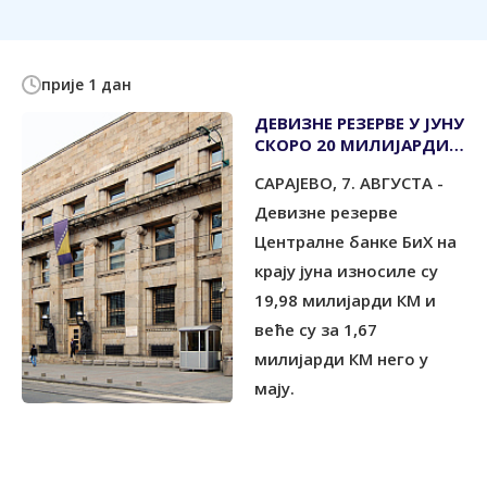
прије 1 дан
ДЕВИЗНЕ РЕЗЕРВЕ У ЈУНУ
СКОРО 20 МИЛИЈАРДИ
КМ
САРАЈЕВО, 7. АВГУСТА -
Девизне резерве
Централне банке БиХ на
крају јуна износиле су
19,98 милијарди КМ и
веће су за 1,67
милијарди КМ него у
мају.