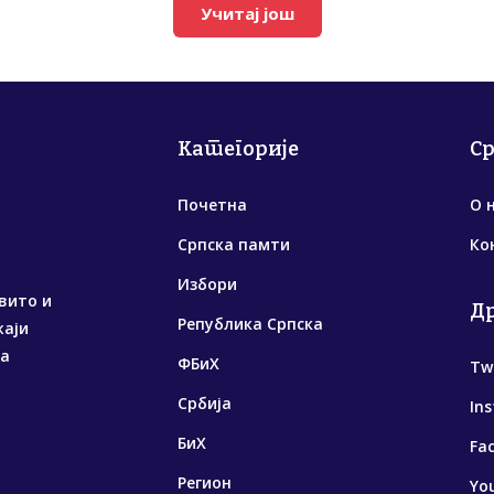
Учитај још
Категорије
С
Почетна
О 
Српска памти
Ко
Избори
вито и
Д
Република Српска
жаји
са
ФБиХ
Tw
Србија
In
БиХ
Fa
Регион
Yo