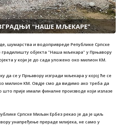
ЗГРАДЊИ "НАШЕ МЉЕКАРЕ"
де, шумарства и водопривреде Републике Српске
те градилишту објекта "Наша мљекара" у Прњавору
ојекта у који је до сада уложено око милион КМ.
у да се у Прњавору изгради мљекара у којој ће се
о милион КМ. Овдје смо да видимо ако треба да
мо што прије имали финалне производе који излазе
ублике Српске Миљан Ербез рекао је да је циљ
ору унапређење прераде млијека, не само у