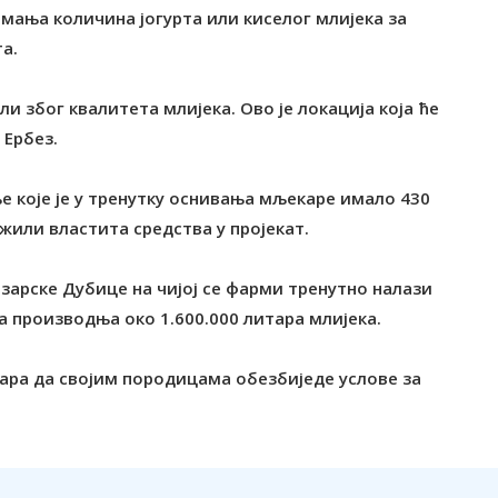
и мања количина јогурта или киселог млијека за
а.
 због квалитета млијека. Ово је локација која ће
 Ербез.
 које је у тренутку оснивања мљекаре имало 430
ложили властита средства у пројекат.
озарске Дубице на чијој се фарми тренутно налази
ња производња око 1.600.000 литара млијека.
ара да својим породицама обезбиједе услове за