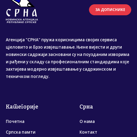
ЗА ДОПИСНИКЕ
Агенција "СРНА" пружа корисницима својих сервиса
цјеловито и брзо извјештавање. Њене вијести и други
новински садржаји засновани су на поузданим изворима
и рађени у складу са професионалним стандардима које
захтијева модерно извјештавање у садржинском и
техничком погледу.
Категорије
Срна
Почетна
О нама
Српска памти
Контакт