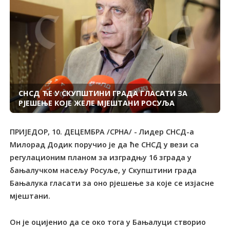
СНСД ЋЕ У СКУПШТИНИ ГРАДА ГЛАСАТИ ЗА
РЈЕШЕЊЕ КОЈЕ ЖЕЛЕ МЈЕШТАНИ РОСУЉА
ПРИЈЕДОР, 10. ДЕЦЕМБРА /СРНА/ - Лидер СНСД-а
Милорад Додик поручио је да ће СНСД у вези са
регулационим планом за изградњу 16 зграда у
бањалучком насељу Росуље, у Скупштини града
Бањалука гласати за оно рјешење за које се изјасне
мјештани.
Он је оцијенио да се око тога у Бањалуци створио