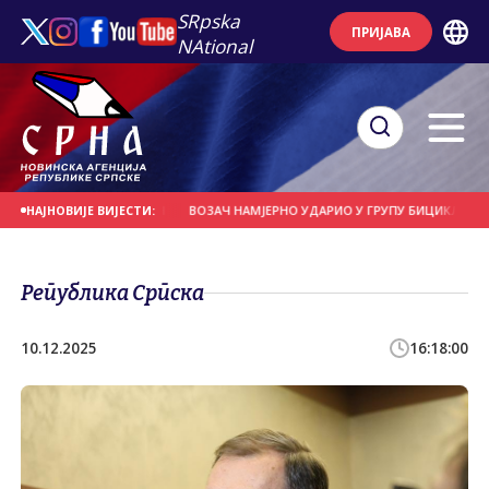
SRpska
ПРИЈАВА
NAtional
СЕ НА ДАНАШЊИ ДАН
ВОЗАЧ НАМЈЕРНО УДАРИО У ГРУПУ БИЦИКЛИСТА
НАЈНОВИЈЕ ВИЈЕСТИ:
Република Српска
10.12.2025
16:18:00