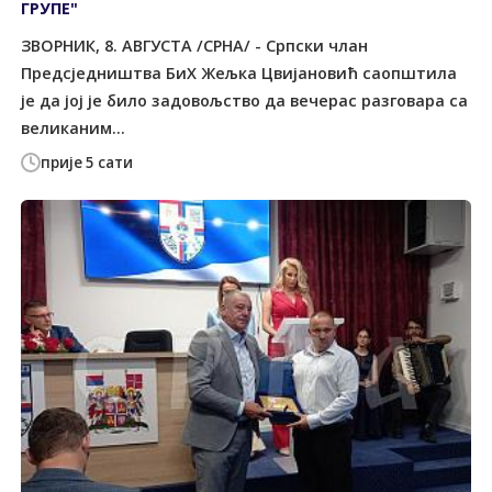
ГРУПЕ"
ЗВОРНИК, 8. АВГУСТА /СРНА/ - Српски члан
Предсједништва БиХ Жељка Цвијановић саопштила
је да јој је било задовољство да вечерас разговара са
великаним...
прије 5 сати