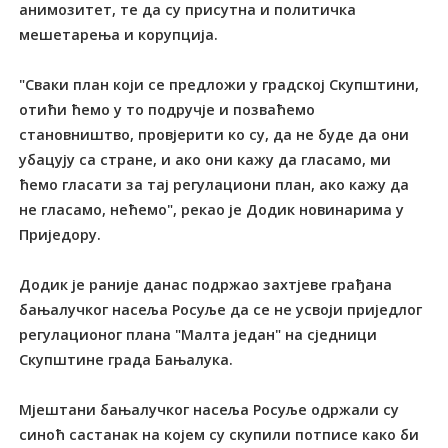
анимозитет, те да су присутна и политичка
мешетарења и корупција.
"Сваки план који се предложи у градској Скупштини,
отићи ћемо у то подручје и позваћемо
становништво, провјерити ко су, да не буде да они
убацују са стране, и ако они кажу да гласамо, ми
ћемо гласати за тај регулациони план, ако кажу да
не гласамо, нећемо", рекао је Додик новинарима у
Приједору.
Додик је раније данас подржао захтјеве грађана
бањалучког насеља Росуље да се не усвоји приједлог
регулационoг плана "Малта један" на сједници
Скупштине града Бањалука.
Мјештани бањалучког насеља Росуље одржали су
синоћ састанак на којем су скупили потписе како би