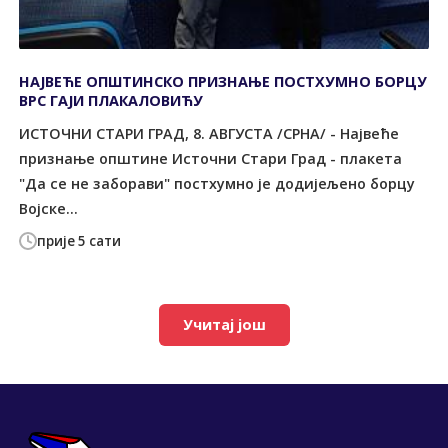
НАЈВЕЋЕ ОПШТИНСКО ПРИЗНАЊЕ ПОСТХУМНО БОРЦУ
ВРС ГАЈИ ПЛАКАЛОВИЋУ
ИСТОЧНИ СТАРИ ГРАД, 8. АВГУСТА /СРНА/ - Највеће
признање општине Источни Стари Град - плакета
"Да се не заборави" постхумно је додијељено борцу
Војске...
прије 5 сати
Учитај још