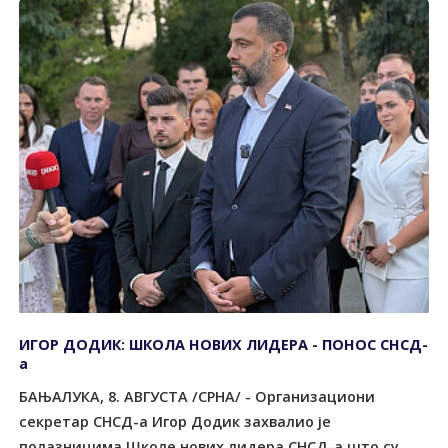
ИГОР ДОДИК: ШКОЛА НОВИХ ЛИДЕРА - ПОНОС СНСД-
а
БАЊАЛУКА, 8. АВГУСТА /СРНА/ - Организациони
секретар СНСД-а Игор Додик захвалио је
полазницима Школе нових лидера СНСД-а што су