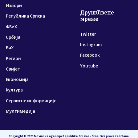
Избори
Друштвене
Република Српска
мреже
ФБиХ
Twitter
Србија
Instagram
БиХ
Facebook
Регион
Youtube
Свијет
Економија
Култура
Сервисне информације
Мултимедија
Copyright © 2023 Novinska agencija Republike Srpske - Srna. Sva prava zadržana.