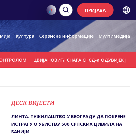
ПРИЈАВА
мија
Култура
Сервисне информације
Мултимедија
ОЛОМ
ЦВИЈАНОВИЋ: СНАГА СНСД-а ОДУВИЈЕК ЈЕ БИЛА У
ДЕСК ВИЈЕСТИ
ЛИНТА: ТУЖИЛАШТВО У БЕОГРАДУ ДА ПОКРЕНЕ
ИСТРАГУ О УБИСТВУ 500 СРПСКИХ ЦИВИЛА НА
БАНИЈИ