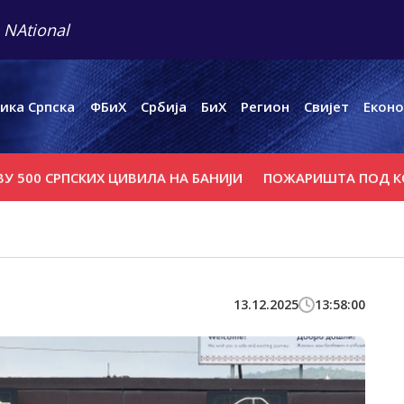
 NAtional
ика Српска
ФБиХ
Србија
БиХ
Регион
Свијет
Еконо
СРПСКИХ ЦИВИЛА НА БАНИЈИ
ПОЖАРИШТА ПОД КОНTР
13.12.2025
13:58:00