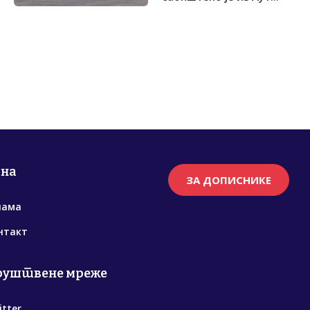
рна
ЗА ДОПИСНИКЕ
нама
нтакт
руштвене мреже
itter