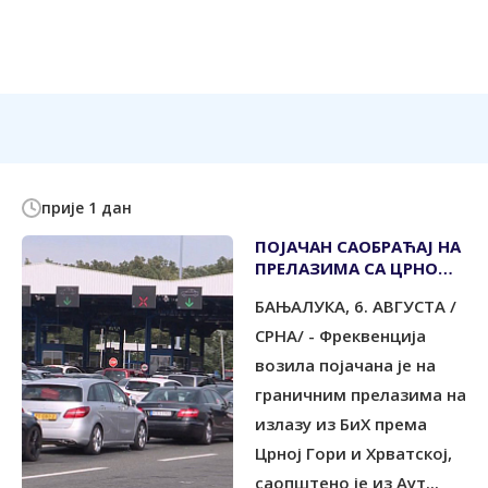
прије 1 дан
ПОЈАЧАН САОБРАЋАЈ НА
ПРЕЛАЗИМА СА ЦРНОМ
ГОРОМ И ХРВАТСКОМ
БАЊАЛУКА, 6. АВГУСТА /
СРНА/ - Фреквенција
возила појачана је на
граничним прелазима на
излазу из БиХ према
Црној Гори и Хрватској,
саопштено је из Аут...