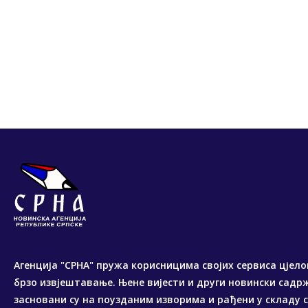
Агенција "СРНА" пружа корисницима својих сервиса цјело
брзо извјештавање. Њене вијести и други новински садр
засновани су на поузданим изворима и рађени у складу 