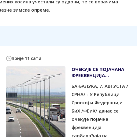
мених косина учестали су одрони, те се возачима
авезне зимске опреме.
прије 11 сати
ОЧЕКУЈЕ СЕ ПОЈАЧАНА
ФРЕКВЕНЦИЈА
САОБРАЋАЈА
БАЊАЛУКА, 7. АВГУСТА /
СРНА/ - У Републици
Српској и Федерацији
БиХ /ФБиХ/ данас се
очекује појачна
фреквенција
саобараћаја на