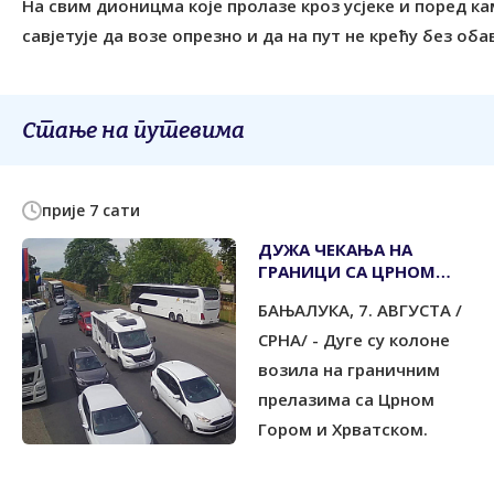
На свим дионицма које пролазе кроз усјеке и поред ка
савјетује да возе опрезно и да на пут не крећу без об
Стање на путевима
прије 7 сати
ДУЖА ЧЕКАЊА НА
ГРАНИЦИ СА ЦРНОМ
ГОРОМ И ХРВАТСКОМ
БАЊАЛУКА, 7. АВГУСТА /
СРНА/ - Дуге су колоне
возила на граничним
прелазима са Црном
Гором и Хрватском.