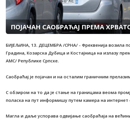
ПОЈАЧАН САОБРАЋАЈ ПРЕМА ХРВАТ
БИЈЕЉИНА, 13. ДЕЦЕМБРА /СРНА/ - Фреквенија возила п
Градина, Козарска Дубица и Костајница на излазу прем
АМС/ Републике Српске.
Саобраћај је појачан и на осталим граничним прелазим
С обзиром на то да је стање на границама веома промј
поласка на пут информишу путем камера на интернет 
Магла и даље успорава одвијање саобраћаја на већини