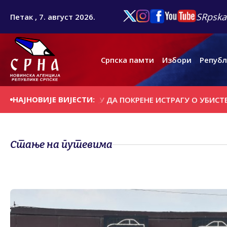
SRpska
Петак , 7. август 2026.
Српска памти
Избори
Републ
НАЈНОВИЈЕ ВИЈЕСТИ:
АШТВО У БЕОГРАДУ ДА ПОКРЕНЕ ИСТРАГУ О УБИСТВУ 500 
Стање на путевима