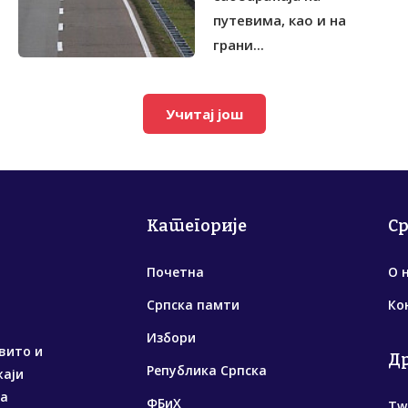
путевима, као и на
грани...
Учитај још
Категорије
С
Почетна
О 
Српска памти
Ко
Избори
вито и
Д
Република Српска
жаји
са
ФБиХ
Tw