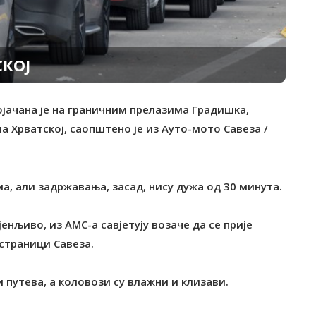
СКОЈ
ојачана је на граничним прелазима Градишка,
а Хрватској, саопштено је из Ауто-мото Савеза /
а, али задржавања, засад, нису дужа од 30 минута.
енљиво, из АМС-а савјетују возаче да се прије
страници Савеза.
 путева, а коловози су влажни и клизави.