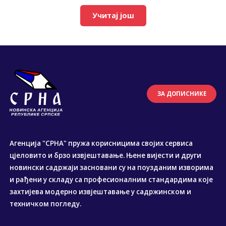
Учитај још
ЗА ДОПИСНИКЕ
Агенција "СРНА" пружа корисницима својих сервиса
цјеловито и брзо извјештавање. Њене вијести и други
новински садржаји засновани су на поузданим изворима
и рађени у складу са професионалним стандардима које
захтијева модерно извјештавање у садржинском и
техничком погледу.