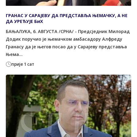
ГРАНАС У САРАЈЕВУ ДА ПРЕДСТАВЉА ЊЕМАЧКУ, А НЕ
ДА УРЕЂУЈЕ БиХ
БАЊАЛУКА, 6. АВГУСТА /СРНА/ - Предсједник Милорад
Додик поручио је њемачком амбасадору Алфреду
Гранасу да је његов посао да у Сарајеву представља
Њема...
прије 1 сат