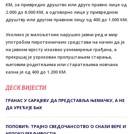
КМ, за привредно друштво или друго правно лице од
2.000 до 6.000 КМ, а одговорно лице у привредном
друштву или другом правном лицу од 400 до 1.000 КМ.
Уколико је малољетник нарушио јавни ред и мир
употребом пиротехничких средстава на начин да је
на јавном мјесту изазвао узнемирење грађана, а
прекршај је узрокован пропуштањем старања,
његовим родитељима или старатељима новчана
казна је од 400 до 1.200 КМ.
ДЕСК ВИЈЕСТИ
ГРАНАС У САРАЈЕВУ ДА ПРЕДСТАВЉА ЊЕМАЧКУ, А НЕ
ДА УРЕЂУЈЕ БиХ
ПОПОВИЋ: ТРАЈНО СВЕДОЧАНСОТВО О СНАЗИ ВЕРЕ И
НЕПОКОЛЕБЉИВОСТИ