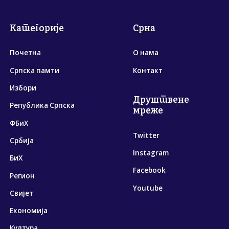
Категорије
Срна
Почетна
О нама
Српска памти
Контакт
Избори
Друштвене
Република Српска
мреже
ФБиХ
Twitter
Србија
Instagram
БиХ
Facebook
Регион
Youtube
Свијет
Економија
Култура