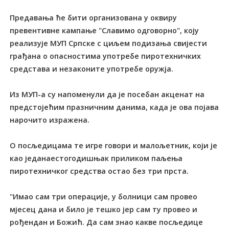
Предавања ће бити организована у оквиру
превентивне кампање "Славимо одговорно", коју
реализује МУП Српске с циљем подизања свијести
грађана о опасностима употребе пиротехничких
средстава и незаконите употребе оружја.
Из МУП-а су напоменули да је посебан акценат на
предстојећим празничним данима, када је ова појава
нарочито изражена.
О посљедицама те игре говори и малољетник, који је
као једанаестогодишњак приликом паљења
пиротехничког средства остао без три прста.
"Имао сам три операције, у болници сам провео
мјесец дана и било је тешко јер сам ту провео и
рођендан и Божић. Да сам знао какве посљедице