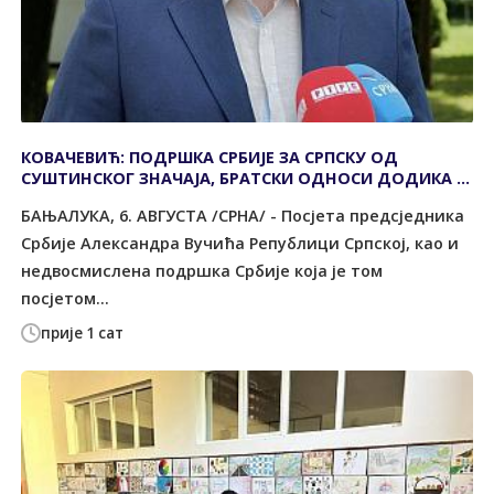
КОВАЧЕВИЋ: ПОДРШКА СРБИЈЕ ЗА СРПСКУ ОД
СУШТИНСКОГ ЗНАЧАЈА, БРАТСКИ ОДНОСИ ДОДИКА И
ВУЧИЋА ОСНАЖИЛИ И СРБИЈУ И СРПСКУ
БАЊАЛУКА, 6. АВГУСТА /СРНА/ - Посјета предсједника
Србије Александра Вучића Републици Српској, као и
недвосмислена подршка Србије која је том
посјетом...
прије 1 сат