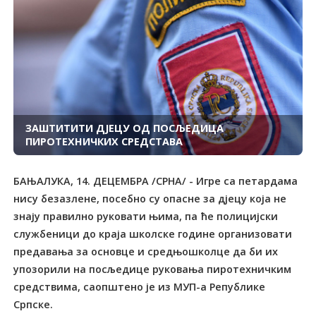
ЗАШТИТИТИ ДЈЕЦУ ОД ПОСЉЕДИЦА
ПИРОТЕХНИЧКИХ СРЕДСТАВА
БАЊАЛУКА, 14. ДЕЦЕМБРА /СРНА/ - Игре са петардама
нису безазлене, посебно су опасне за дјецу која не
знају правилно руковати њима, па ће полицијски
службеници до краја школске године организовати
предавања за основце и средњошколце да би их
упозорили на посљедице руковања пиротехничким
средствима, саопштено је из МУП-а Републике
Српске.