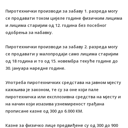
Пиротехнички производи за забаву 1. разреда могу
се продавати током цијеле године физичким лицима
и лицима старијим од 12. година без посебног
одобрења за набавку.
Пиротехнички производи за забаву 2. разреда могу
се продавати у малопродаји само лицима старијим
од 18 година и то од 15. новембра текуће године до
30. јануара наредне године.
Употреба пиротехничких средстава на јавном мјесту
кажњива је законом, те су за оне који пале
пиротехничка или експлозивна средства на мјесту и
на начин који изазива узнемиреност грађана
прописане казне од 300 до 6.000 КМ.
Казне за физичко лице предвиђене су од 300 до 900