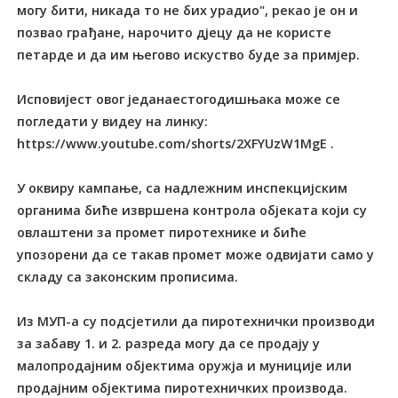
могу бити, никада то не бих урадио", рекао је он и
позвао грађане, нарочито дјецу да не користе
петарде и да им његово искуство буде за примјер.
Исповијест овог једанаестогодишњака може се
погледати у видеу на линку:
https://www.youtube.com/shorts/2XFYUzW1MgE .
У оквиру кампање, са надлежним инспекцијским
органима биће извршена контрола објеката који су
овлаштени за промет пиротехнике и биће
упозорени да се такав промет може одвијати само у
складу са законским прописима.
Из МУП-а су подсјетили да пиротехнички производи
за забаву 1. и 2. разреда могу да се продају у
малопродајним објектима оружја и муниције или
продајним објектима пиротехничких производа.