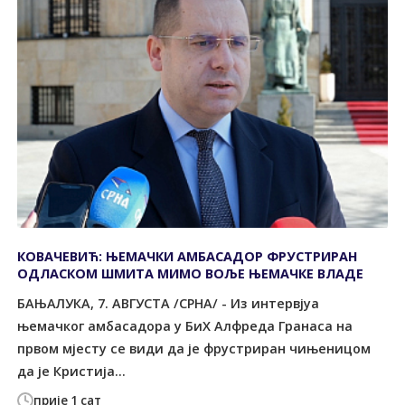
КОВАЧЕВИЋ: ЊЕМАЧКИ АМБАСАДОР ФРУСТРИРАН
ОДЛАСКОМ ШМИТА МИМО ВОЉЕ ЊЕМАЧКЕ ВЛАДЕ
БАЊАЛУКА, 7. АВГУСТА /СРНА/ - Из интервјуа
њемачког амбасадора у БиХ Алфреда Гранаса на
првом мјесту се види да је фрустриран чињеницом
да је Кристија...
прије 1 сат