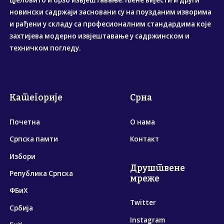
цјеловито и брзо извјештавање. Њене вијести и други
новински садржаји засновани су на поузданим изворима
и рађени у складу са професионалним стандардима које
захтијева модерно извјештавање у садржинском и
техничком погледу.
Категорије
Срна
Почетна
О нама
Српска памти
Контакт
Избори
Друштвене
Република Српска
мреже
ФБиХ
Twitter
Србија
Instagram