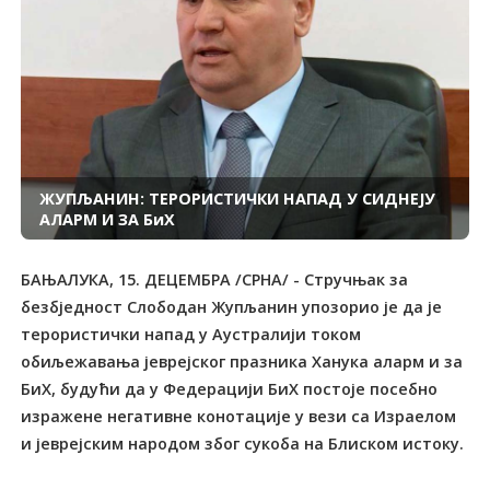
ЖУПЉАНИН: ТЕРОРИСТИЧКИ НАПАД У СИДНЕЈУ
АЛАРМ И ЗА БиХ
БАЊАЛУКА, 15. ДЕЦЕМБРА /СРНА/ - Стручњак за
безбједност Слободан Жупљанин упозорио је да је
терористички напад у Аустралији током
обиљежавања јеврејског празника Ханука аларм и за
БиХ, будући да у Федерацији БиХ постоје посебно
изражене негативне конотације у вези са Израелом
и јеврејским народом због сукоба на Блиском истоку.