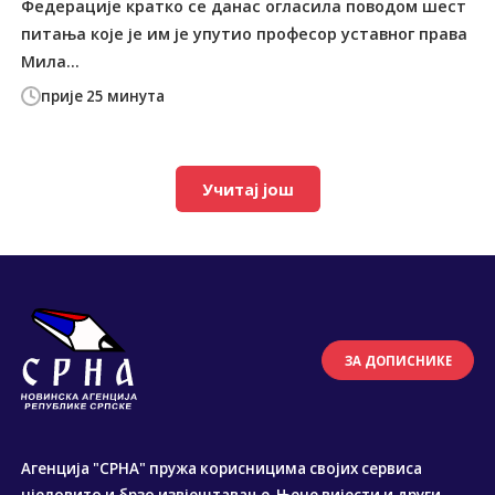
Федерације кратко се данас огласила поводом шест
питања које је им је упутио професор уставног права
Мила...
прије 25 минута
Учитај још
ЗА ДОПИСНИКЕ
Агенција "СРНА" пружа корисницима својих сервиса