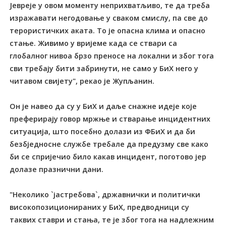
Јевреје у овом моменту неприхватљиво, те да треба
изражавати негодовање у сваком смислу, па све до
терористичких аката. То је опасна клима и опасно
стање. Живимо у вријеме када се ствари са
глобалног нивоа брзо преносе на локални и због тога
сви требају бити забринути, не само у БиХ него у
читавом свијету", рекао је Жупљанин.
Он је навео да су у БиХ и даље снажне идеје које
преферирају говор мржње и стварање инцидентних
ситуација, што посебно долази из ФБиХ и да би
безбједносне службе требале да предузму све како
би се спријечио било какав инцидент, поготово јер
долазе празнични дани.
"Неколико `јастребова`, државнички и политички
високопозиционираних у БиХ, предводници су
таквих ставри и стања, те је због тога на надлежним