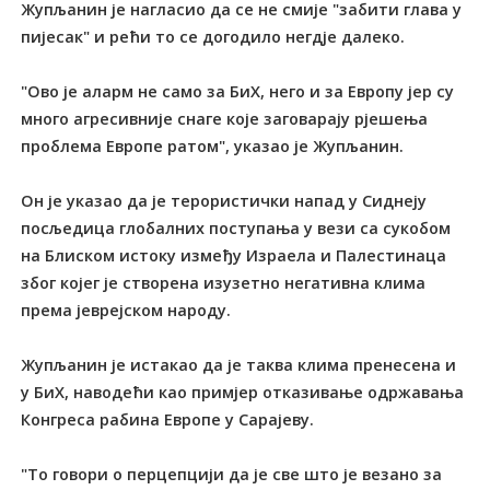
Жупљанин је нагласио да се не смије "забити глава у
пијесак" и рећи то се догодило негдје далеко.
"Ово је аларм не само за БиХ, него и за Европу јер су
много агресивније снаге које заговарају рјешења
проблема Европе ратом", указао је Жупљанин.
Он је указао да је терористички напад у Сиднеју
посљедица глобалних поступања у вези са сукобом
на Блиском истоку између Израела и Палестинаца
због којег је створена изузетно негативна клима
према јеврејском народу.
Жупљанин је истакао да је таква клима пренесена и
у БиХ, наводећи као примјер отказивање одржавања
Конгреса рабина Европе у Сарајеву.
"То говори о перцепцији да је све што је везано за