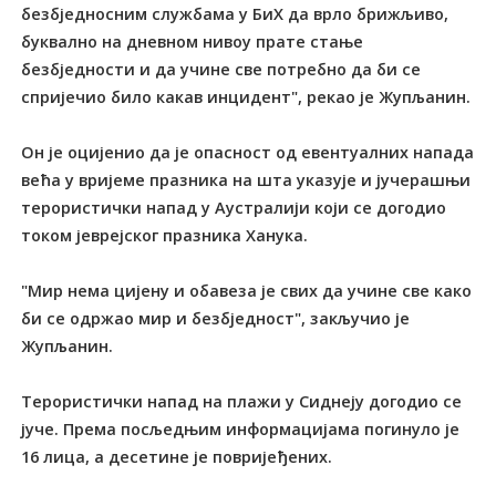
безбједносним службама у БиХ да врло брижљиво,
буквално на дневном нивоу прате стање
безбједности и да учине све потребно да би се
спријечио било какав инцидент", рекао је Жупљанин.
Он је оцијенио да је опасност од евентуалних напада
већа у вријеме празника на шта указује и јучерашњи
терористички напад у Аустралији који се догодио
током јеврејског празника Ханука.
"Мир нема цијену и обавеза је свих да учине све како
би се одржао мир и безбједност", закључио је
Жупљанин.
Терористички напад на плажи у Сиднеју догодио се
јуче. Према посљедњим информацијама погинуло је
16 лица, а десетине је повријеђених.