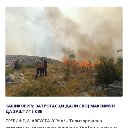
КАШИКОВИЋ: ВАТРОГАСЦИ ДАЛИ СВОЈ МАКСИМУМ
ДА ЗАШТИТЕ СВЕ
ТРЕБИЊЕ, 8. АВГУСТА /СРНА/ - Tериторијална
ватрогасно-спасилачка јединица Tребиње, заједно