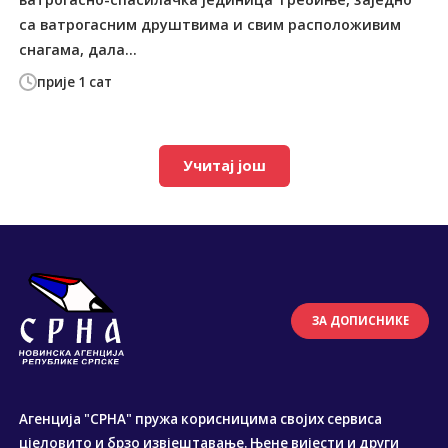
са ватрогасним друштвима и свим расположивим
снагама, дала...
прије 1 сат
Учитај још
ЗА ДОПИСНИКЕ
Агенција "СРНА" пружа корисницима својих сервиса
цјеловито и брзо извјештавање. Њене вијести и други