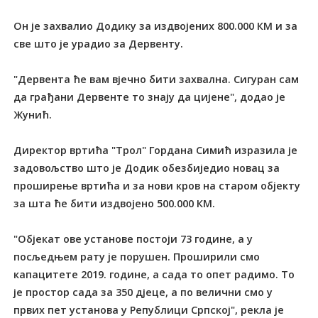
Он је захвалио Додику за издвојених 800.000 КМ и за
све што је урадио за Дервенту.
"Дервента ће вам вјечно бити захвална. Сигуран сам
да грађани Дервенте то знају да цијене", додао је
Жунић.
Директор вртића "Трол" Гордана Симић изразила је
задовољство што је Додик обезбиједио новац за
проширење вртића и за нови кров на старом објекту
за шта ће бити издвојено 500.000 КМ.
"Објекат ове установе постоји 73 године, а у
посљедњем рату је порушен. Проширили смо
капацитете 2019. године, а сада то опет радимо. То
је простор сада за 350 дјеце, а по велични смо у
првих пет установа у Републици Српској", рекла је