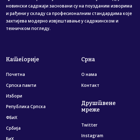
новински садржаји засновани су на поузданим изворима
и рађени у складу са професионалним стандардима које
захтијева модерно извјештавање у садржинском и
техничком погледу.
Категорије
Срна
Почетна
О нама
Српска памти
Контакт
Избори
Друштвене
Република Српска
мреже
ФБиХ
Twitter
Србија
Instagram
БиХ