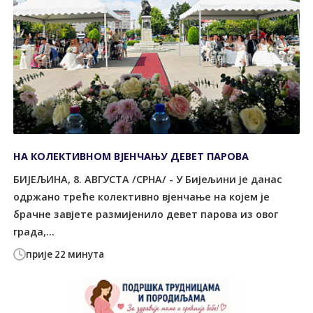
НА КОЛЕКТИВНОМ ВЈЕНЧАЊУ ДЕВЕТ ПАРОВА
БИЈЕЉИНА, 8. АВГУСТА /СРНА/ - У Бијељини је данас
одржано треће колективно вјенчање на којем је
брачне завјете размијенило девет парова из овог
града,...
прије 22 минута