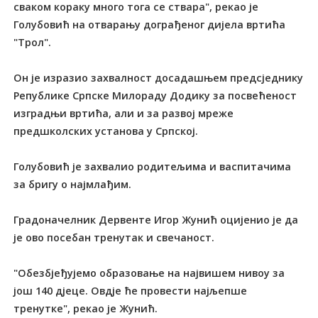
сваком кораку много тога се ствара", рекао је
Голубовић на отварању дограђеног дијела вртића
"Трол".
Он је изразио захвалност досадашњем предсједнику
Републике Српске Милораду Додику за посвећеност
изградњи вртића, али и за развој мреже
предшколских установа у Српској.
Голубовић је захвалио родитељима и васпитачима
за бригу о најмлађим.
Градоначелник Дервенте Игор Жунић оцијенио је да
је ово посебан тренутак и свечаност.
"Обезбјеђујемо образовање на највишем нивоу за
још 140 дјеце. Овдје ће провести најљепше
тренутке", рекао је Жунић.