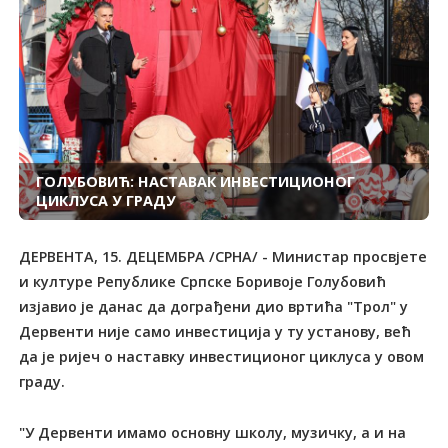
ГОЛУБОВИЋ: НАСТАВАК ИНВЕСТИЦИОНОГ
ЦИКЛУСА У ГРАДУ
ДЕРВЕНТА, 15. ДЕЦЕМБРА /СРНА/ - Министар просвјете
и културе Републике Српске Боривоје Голубовић
изјавио је данас да дограђени дио вртића "Трол" у
Дервенти није само инвестиција у ту установу, већ
да је ријеч о наставку инвестиционог циклуса у овом
граду.
"У Дервенти имамо основну школу, музичку, а и на