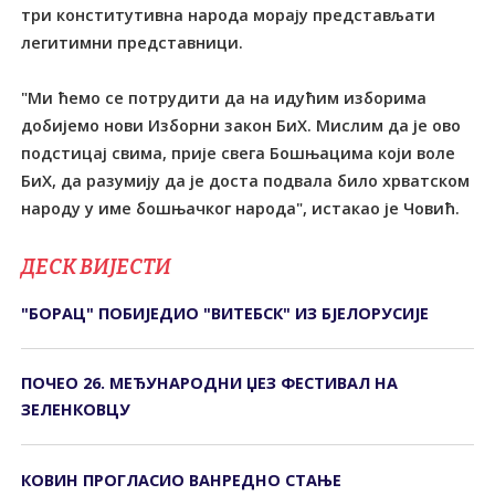
три конститутивна народа морају представљати
легитимни представници.
"Ми ћемо се потрудити да на идућим изборима
добијемо нови Изборни закон БиХ. Мислим да је ово
подстицај свима, прије свега Бошњацима који воле
БиХ, да разумију да је доста подвала било хрватском
народу у име бошњачког народа", истакао је Човић.
ДЕСК ВИЈЕСТИ
"БОРАЦ" ПОБИЈЕДИО "ВИТЕБСК" ИЗ БЈЕЛОРУСИЈЕ
ПОЧЕО 26. МЕЂУНАРОДНИ ЏЕЗ ФЕСТИВАЛ НА
ЗЕЛЕНКОВЦУ
КОВИН ПРОГЛАСИО ВАНРЕДНО СТАЊЕ