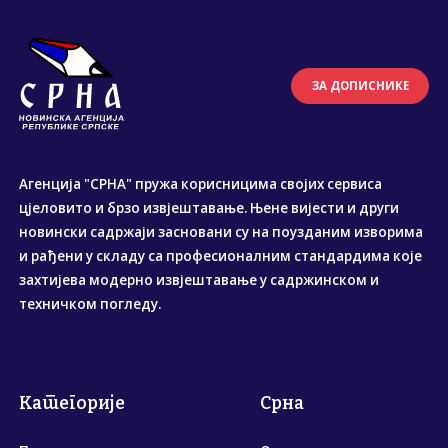
ЗА ДОПИСНИКЕ
Агенција "СРНА" пружа корисницима својих сервиса
цјеловито и брзо извјештавање. Њене вијести и други
новински садржаји засновани су на поузданим изворима
и рађени у складу са професионалним стандардима које
захтијева модерно извјештавање у садржинском и
техничком погледу.
Категорије
Срна