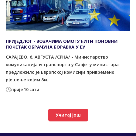
ПРИЈЕДЛОГ - ВОЗАЧИМА ОМОГУЋИТИ ПОНОВНИ
ПОЧЕТАК ОБРАЧУНА БОРАВКА У ЕУ
САРАЈЕВО, 6. АВГУСTА /СРНА/ - Министарство
комуникација и транспорта у Савјету министара
предложило је Европској комисији привремено
рјешење којим би...
прије 10 сати
Учитај још