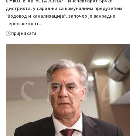
БРЧКО, 6. АВГУСTА /СРНА/ – Инспекторат Брчко
дистрикта, у сарадњи са комуналним предузећем
"Водовод и канализација", започео је ванредне
теренске конт...
прије 3 сата