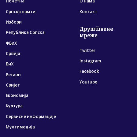
Почетна
О нама
Српска памти
Контакт
Избори
Друштвене
Република Српска
мреже
ФБиХ
Twitter
Србија
Instagram
БиХ
Facebook
Регион
Youtube
Свијет
Економија
Култура
Сервисне информације
Мултимедија