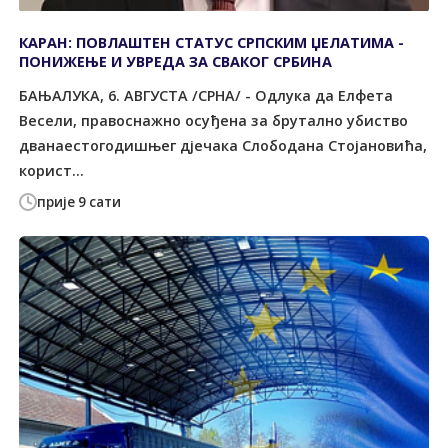
КАРАН: ПОВЛАШТЕН СТАТУС СРПСКИМ ЏЕЛАТИМА -
ПОНИЖЕЊЕ И УВРЕДА ЗА СВАКОГ СРБИНА
БАЊАЛУКА, 6. АВГУСТА /СРНА/ - Одлука да Елфета
Весели, правоснажно осуђена за брутално убиство
дванаестогодишњег дјечака Слободана Стојановића,
корист...
прије 9 сати