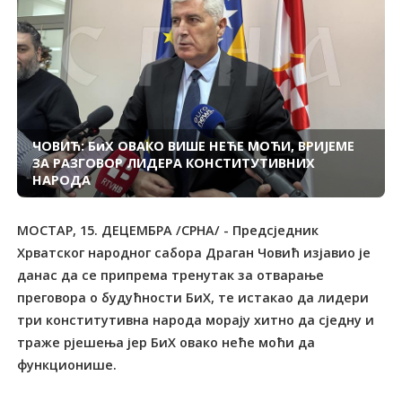
ЧОВИЋ: БиХ ОВАКО ВИШЕ НЕЋЕ МОЋИ, ВРИЈЕМЕ
ЗА РАЗГОВОР ЛИДЕРА КОНСТИТУТИВНИХ
НАРОДА
МОСTАР, 15. ДЕЦЕМБРА /СРНА/ - Предсједник
Хрватског народног сабора Драган Човић изјавио је
данас да се припрема тренутак за отварање
преговора о будућности БиХ, те истакао да лидери
три конститутивна народа морају хитно да сједну и
траже рјешења јер БиХ овако неће моћи да
функционише.