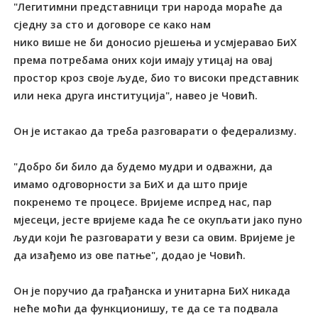
"Легитимни представници три народа мораће да
сједну за сто и договоре се како нам
нико више не би доносио рјешења и усмјеравао БиХ
према потребама оних који имају утицај на овај
простор кроз своје људе, био то високи представник
или нека друга институција", навео је Човић.
Он је истакао да треба разговарати о федерализму.
"Добро би било да будемо мудри и одважни, да
имамо одговорности за БиХ и да што прије
покренемо те процесе. Вријеме испред нас, пар
мјесеци, јесте вријеме када ће се окупљати јако пуно
људи који ће разговарати у вези са овим. Вријеме је
да изађемо из ове патње", додао је Човић.
Он је поручио да грађанска и унитарна БиХ никада
неће моћи да функционишу, те да се та подвала