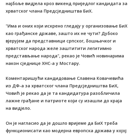
најбоље видјела кроз викенд приједлог кандидата за
хрватског члана Предсједништва БиХ.
"Има и оних који искрено гледају у организовање БиХ
као грађанске државе, зашто их не чути? Дубоко
вјерујем да представници српског, бошњачког и
хрватског народа желе заштитити легитимно
представљање народа", рекао је Човић новинарима
након сједнице ХНС-а у Мостару.
Коментаришући кандидовање Славена Ковачевића
из ДФ-а за хрватског члана Предсједништва БиХ,
Човић је рекао да је та кандидатура разобличила
лажне грађане и патриоте који су изашли до краја
на видјело.
Он је нагласио да је дошло вријеме да БиХ треба
функционисати као модерна европска држава у којој