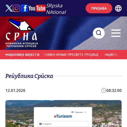
SRpska
ПРИЈАВА
NAtional
ВУЈЕ ЛИТУРГИЈИ У СПОМЕН-ХРАМУ ПРЕСВЕТЕ ТРОЈИЦЕ
НАЈВЕЋИ ДУГ ЗА ПОР
НАЈНОВИЈЕ ВИЈЕСТИ:
Република Српска
12.01.2026
08:32:00