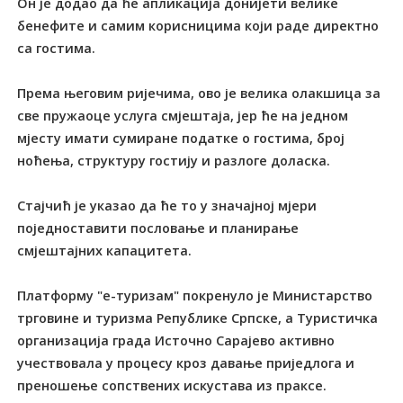
Он је додао да ће апликација донијети велике
бенефите и самим корисницима који раде директно
са гостима.
Према његовим ријечима, ово је велика олакшица за
све пружаоце услуга смјештаја, јер ће на једном
мјесту имати сумиране податке о гостима, број
ноћења, структуру гостију и разлоге доласка.
Стајчић је указао да ће то у значајној мјери
поједноставити пословање и планирање
смјештајних капацитета.
Платформу "е-туризам" покренуло је Министарство
трговине и туризма Републике Српске, а Туристичка
организација града Источно Сарајево активно
учествовала у процесу кроз давање приједлога и
преношење сопствених искустава из праксе.