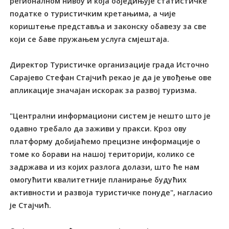
регионалном нивоу и која обједињује статистичке
податке о туристичким кретањима, а чије
кориштење представља и законску обавезу за све
који се баве пружањем услуга смјештаја.
Директор Туристичке организације града Источно
Сарајево Стефан Стајчић рекао је да је увођење ове
апликације значајан искорак за развој туризма.
"Централни информациони систем је нешто што је
одавно требало да заживи у пракси. Кроз ову
платформу добијаћемо прецизне информације о
томе ко борави на нашој територији, колико се
задржава и из којих разлога долази, што ће нам
омогућити квалитетније планирање будућих
активности и развоја туристичке понуде", нагласио
је Стајчић.