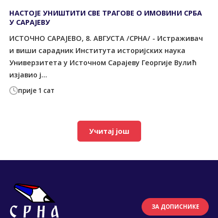
НАСТОЈЕ УНИШТИТИ СВЕ ТРАГОВЕ О ИМОВИНИ СРБА
У САРАЈЕВУ
ИСТОЧНО САРАЈЕВО, 8. АВГУСТА /СРНА/ - Истраживач
и виши сарадник Института историјских наука
Универзитета у Источном Сарајеву Георгије Вулић
изјавио ј...
прије 1 сат
Учитај још
ЗА ДОПИСНИКЕ