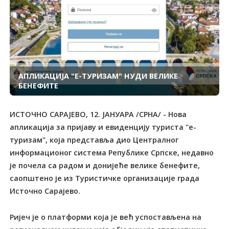
АПЛИКАЦИЈА "Е-ТУРИЗАМ" НУДИ ВЕЛИКЕ
БЕНЕФИТЕ
ИСТОЧНО САРАЈЕВО, 12. ЈАНУАРА /СРНА/ - Нова
апликација за пријаву и евиденцију туриста "е-
туризам", која представља дио Централног
информационог система Републике Српске, недавно
је почела са радом и донијеће велике бенефите,
саопштено је из Туристичке организације града
Источно Сарајево.
Ријеч је о платформи која је већ успостављена на