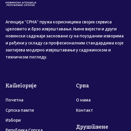
Агенција "СРНА" пружа корисницима својих сервиса
цјеловито и брзо извјештавање. Њене вијести и други
новински садржаји засновани су на поузданим изворима
и рађени у складу са професионалним стандардима које
захтијева модерно извјештавање у садржинском и
техничком погледу.
Категорије
Срна
Почетна
О нама
Српска памти
Контакт
Избори
Друштвене
Република Српска