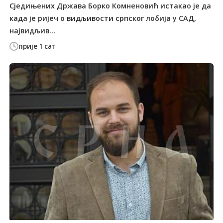
Сједињених Држава Борко Комненовић истакао је да
када је ријеч о видљивости српског лобија у САД,
највидљив...
прије 1 сат