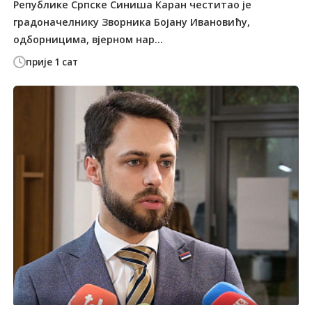
Републике Српске Синиша Каран честитао је
градоначелнику Зворника Бојану Ивановићу,
одборницима, вјерном нар...
прије 1 сат