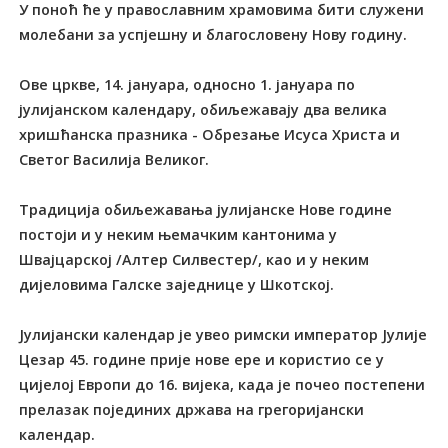
У поноћ ће у православним храмовима бити служени
молебани за успјешну и благословену Нову годину.
Ове цркве, 14. јануара, односно 1. јануара по
јулијанском календару, обиљежавају два велика
хришћанска празника - Обрезање Исуса Христа и
Светог Василија Великог.
Традиција обиљежавања јулијанске Нове године
постоји и у неким њемачким кантонима у
Швајцарској /Алтер Силвестер/, као и у неким
дијеловима Галске заједнице у Шкотској.
Јулијански календар је увео римски император Јулије
Цезар 45. године прије нове ере и користио се у
цијелој Европи до 16. вијека, када је почео постепени
прелазак појединих држава на грегоријански
календар.