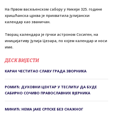
На Првом васељенском сабору у Никеји 325. године
хришћанска црква је прихватила јулијански
календар као званичан.
Tворац календара је грчки астроном Сосиген, на
иницијативу Јулија Цезара, по којем календар и носи
име.
ДЕСК ВИЈЕСТИ
КАРАН ЧЕСТИТАО СЛАВУ ГРАДА ЗВОРНИКА
РОМИЋ: ДУХОВНИ ЦЕНТАР У ТЕСЛИЋУ ДА БУДЕ
САБИРНО СОЧИВО ПРАВОСЛАВНИХ ВЈЕРНИКА
МИНИЋ: НЕМА ЈАКЕ СРПСКЕ БЕЗ СНАЖНОГ