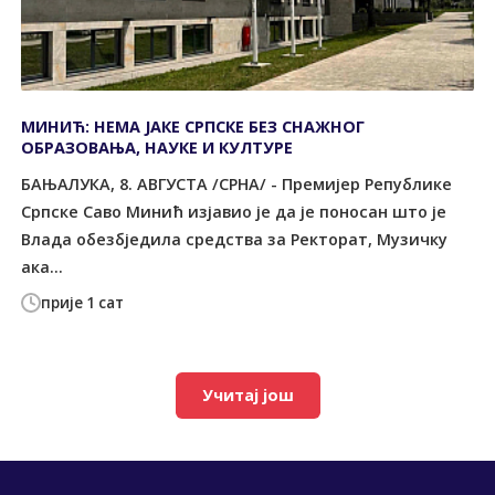
МИНИЋ: НЕМА ЈАКЕ СРПСКЕ БЕЗ СНАЖНОГ
ОБРАЗОВАЊА, НАУКЕ И КУЛТУРЕ
БАЊАЛУКА, 8. АВГУСТА /СРНА/ - Премијер Републике
Српске Саво Минић изјавио је да је поносан што је
Влада обезбједила средства за Ректорат, Музичку
ака...
прије 1 сат
Учитај још