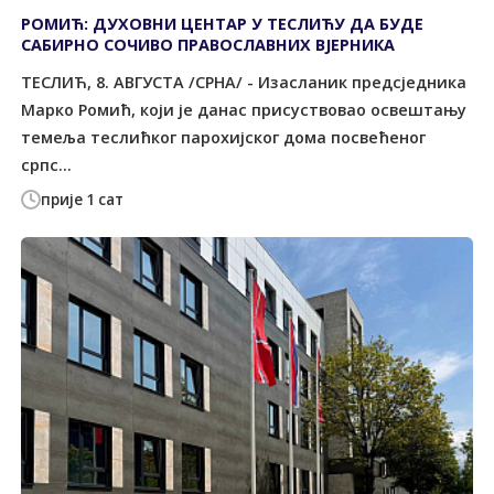
РОМИЋ: ДУХОВНИ ЦЕНТАР У ТЕСЛИЋУ ДА БУДЕ
САБИРНО СОЧИВО ПРАВОСЛАВНИХ ВЈЕРНИКА
ТЕСЛИЋ, 8. АВГУСТА /СРНА/ - Изасланик предсједника
Марко Ромић, који је данас присуствовао освештању
темеља теслићког парохијског дома посвећеног
српс...
прије 1 сат