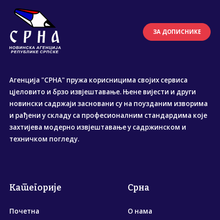
ЗА ДОПИСНИКЕ
Агенција "СРНА" пружа корисницима својих сервиса
цјеловито и брзо извјештавање. Њене вијести и други
новински садржаји засновани су на поузданим изворима
и рађени у складу са професионалним стандардима које
захтијева модерно извјештавање у садржинском и
техничком погледу.
Категорије
Срна
Почетна
О нама