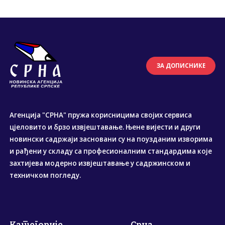
ЗА ДОПИСНИКЕ
Агенција "СРНА" пружа корисницима својих сервиса
цјеловито и брзо извјештавање. Њене вијести и други
новински садржаји засновани су на поузданим изворима
и рађени у складу са професионалним стандардима које
захтијева модерно извјештавање у садржинском и
техничком погледу.