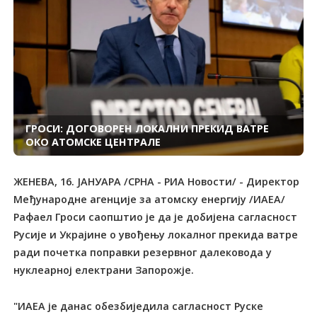
ГРОСИ: ДОГОВОРЕН ЛОКАЛНИ ПРЕКИД ВАТРЕ
ОКО АТОМСКЕ ЦЕНТРАЛЕ
ЖЕНЕВА, 16. ЈАНУАРА /СРНА - РИА Новости/ - Директор
Међународне агенције за атомску енергију /ИАЕА/
Рафаел Гроси саопштио је да је добијена сагласност
Русије и Украјине о увођењу локалног прекида ватре
ради почетка поправки резервног далековода у
нуклеарној електрани Запорожје.
"ИАЕА је данас обезбиједила сагласност Руске