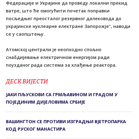
Федерације и Украјине да проведу локални прекид
ватре, што ће омогућити почетак поправки
посљедњег преосталог резервног далековода до
украјинске нуклеарне електране Запорожје", наводи
се у саопштењу.
Атомској централи је неопходно спољно
снабдијевање електричном енергијом ради
поузданог рада система за хлађење реактора.
ДЕСК ВИЈЕСТИ
ЈАКИ ПЉУСКОВИ СА ГРМЉАВИНОМ И ГРАДОМ У
ПОЈЕДИНИМ ДИЈЕЛОВИМА СРБИЈЕ
ВАШИНГТОН СЕ ПРОТИВИ ИЗГРАДЊИ ВЈЕТРОПАРКА
КОД РУСКОГ МАНАСТИРА