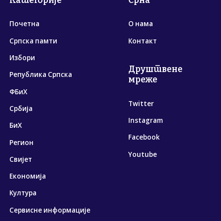
Категорије
Срна
Почетна
О нама
Српска памти
Контакт
Избори
Друштвене
Република Српска
мреже
ФБиХ
Twitter
Србија
Instagram
БиХ
Facebook
Регион
Youtube
Свијет
Економија
Култура
Сервисне информације