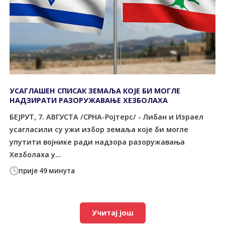
УСАГЛАШЕН СПИСАК ЗЕМАЉА КОЈЕ БИ МОГЛЕ
НАДЗИРАТИ РАЗОРУЖАВАЊЕ ХЕЗБОЛАХА
БЕЈРУТ, 7. АВГУСТА /СРНА-Ројтерс/ - Либан и Израел
усагласили су ужи избор земаља које би могле
упутити војнике ради надзора разоружавања
Хезболаха у...
прије 49 минута
Учитај још