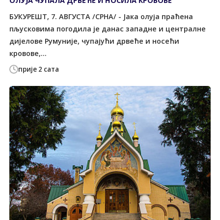
ОЛУЈА ЧУПАЛА ДРВЕЋЕ И НОСИЛА КРОВОВЕ
БУКУРЕШT, 7. АВГУСТА /СРНА/ - Јака олуја праћена
пљусковима погодила је данас западне и централне
дијелове Румуније, чупајући дрвеће и носећи
кровове,...
прије 2 сата