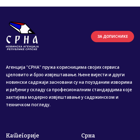
ЗА ДОПИСНИКЕ
Агенција "СРНА" пружа корисницима својих сервиса
цјеловито и брзо извјештавање. Њене вијести и други
новински садржаји засновани су на поузданим изворима
и рађени у складу са професионалним стандардима које
захтијева модерно извјештавање у садржинском и
техничком погледу.
Категорије
Срна