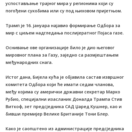
успостављање трајног мира у регионима који су
погођени сукобима или су под њиховом пријетњом.
Трамп је 16. јануара најавио формирање Одбора за
мир с циљем надгледања послијератног Појаса газе.
Оснивање ове организације било је дио његовог
мировног плана за Газу, заједно са размјештањем
међународних снага.
Истог дана, Бијела кућа је објавила састав извршног
комитета Одбора који ће имати седам чланова,
међу којима су амерички државни секретар Марко
Рубио, специјални изасланик Доналда Трампа Стив
Виткоф, зет предсједника САД Џаред Кушнер, као и
бивши премијер Велике Британије Тони Блер.
Како је саопштено из администрације предсједника