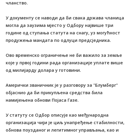
чланство.
У документу се наводи да би свака држава чланица
могла да заузима мјесто у Одбору највише три
године од ступања статута на снагу, уз могућност
продужења мандата по одлуци предсједника.
Ово временско ограничење не би важило за земље
које у првој години рада организације уплате више
од милијарду долара у готовини.
Амерички званичник је у разговору за "Блумберг"
објаснио да би прикупљена средства била
намијењена обнови Појаса Газе.
У статуту се Одбор описује као међународна
организација чији је циљ унапређење стабилности,
обнова поузданог и легитимног управљања, као и