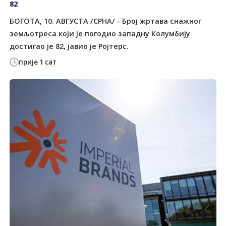
82
БОГОТА, 10. АВГУСТА /СРНА/ - Број жртава снажног
земљотреса који је погодио западну Колумбију
достигао је 82, јавио је Ројтерс.
прије 1 сат