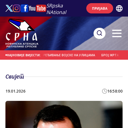
SRpska
ПРИЈАВА
NAtional
 СЕУТЕ ТРАЖИ РАСПОРЕЂИВАЊЕ ВОЈСКЕ НА УЛИЦАМА
БРОЈ ЖРТАВА ЗЕМЉО
НАЈНОВИЈЕ ВИЈЕСТИ:
Свијет
19.01.2026
16:58:00