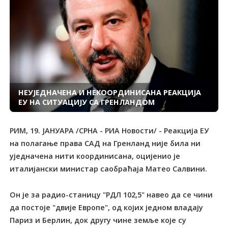
НЕУЈЕДНАЧЕНА И НЕКООРДИНИСАНА РЕАКЦИЈА
ЕУ НА СИТУАЦИЈУ СА ГРЕНЛАНДОМ
РИМ, 19. ЈАНУАРА /СРНА - РИА Новости/ - Реакција ЕУ
на полагање права САД на Гренланд није била ни
уједначена нити координисана, оцијенио је
италијански министар саобраћаја Матео Салвини.
Он је за радио-станицу "РДЛ 102,5" навео да се чини
да постоје "двије Европе", од којих једном владају
Париз и Берлин, док другу чине земље које су