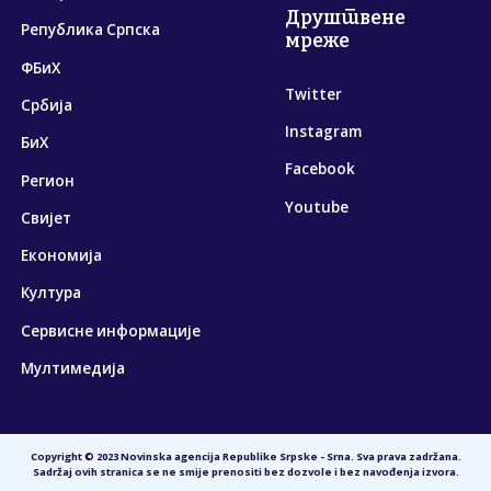
Друштвене
Република Српска
мреже
ФБиХ
Twitter
Србија
Instagram
БиХ
Facebook
Регион
Youtube
Свијет
Економија
Култура
Сервисне информације
Мултимедија
Copyright © 2023 Novinska agencija Republike Srpske - Srna. Sva prava zadržana.
Sadržaj ovih stranica se ne smije prenositi bez dozvole i bez navođenja izvora.