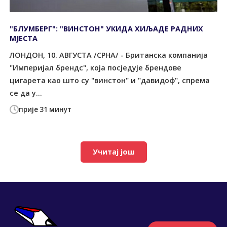
"БЛУМБЕРГ": "ВИНСТОН" УКИДА ХИЉАДЕ РАДНИХ
МЈЕСТА
ЛОНДОН, 10. АВГУСТА /СРНА/ - Британска компанија
"Империјал брендс", која посједује брендове
цигарета као што су "винстон" и "давидоф", спрема
се да у...
прије 31 минут
Учитај још