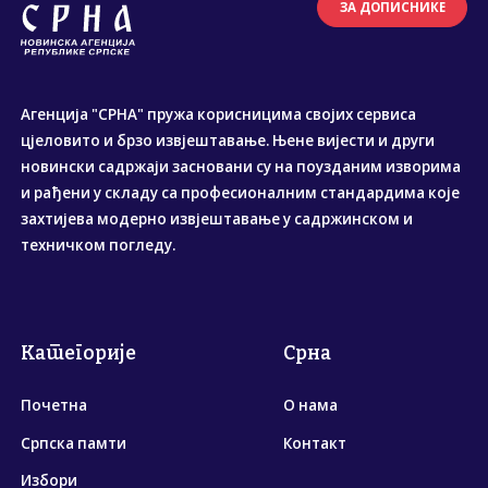
ЗА ДОПИСНИКЕ
Агенција "СРНА" пружа корисницима својих сервиса
цјеловито и брзо извјештавање. Њене вијести и други
новински садржаји засновани су на поузданим изворима
и рађени у складу са професионалним стандардима које
захтијева модерно извјештавање у садржинском и
техничком погледу.
Категорије
Срна
Почетна
О нама
Српска памти
Контакт
Избори