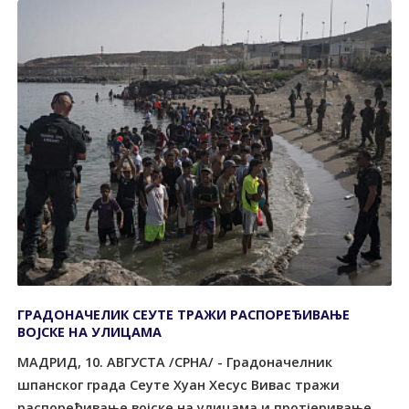
ГРАДОНАЧЕЛИК СЕУТЕ ТРАЖИ РАСПОРЕЂИВАЊЕ
ВОЈСКЕ НА УЛИЦАМА
МАДРИД, 10. АВГУСТА /СРНА/ - Градоначелник
шпанског града Сеуте Хуан Хесус Вивас тражи
распоређивање војске на улицама и протјеривање