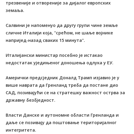
трезвеније и отвореније за дијалог европских
земаља.
Салвини је напоменуо да другу групи чине земље
сличне Италији која, "срећом, не шаље војнике
напријед-назад сваких 15 минута".
Италијански министар посебно је истакао
недостатак уједињеног доношења одлука у ЕУ.
Амерички предсједник Доналд Трамп изјавио је у
више наврата да Гренланд треба да постане дио
САД, позивајући се на стратешку важност острва за
државну безбједност.
Власти Данске и аутономне области Гренланда и
даље се позивају да поштовање територијалног
интегритета.