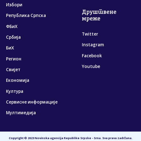
Избори
Друштвене
Република Српска
мреже
ФБиХ
Twitter
Србија
Instagram
БиХ
Facebook
Регион
Youtube
Свијет
Економија
Култура
Сервисне информације
Мултимедија
Copyright © 2023 Novinska agencija Republike Srpske - Srna. Sva prava zadržana.