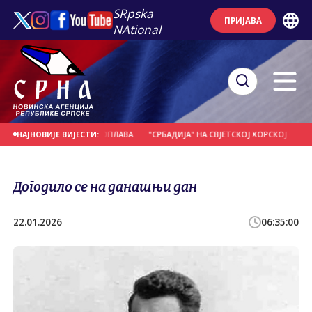
SRpska
ПРИЈАВА
NAtional
ИЛНИХ КИША И ПОПЛАВА
"СРБАДИЈА" НА СВЈЕТСКОЈ ХОРСКОЈ ОЛИМПИЈАДИ
НАЈНОВИЈЕ ВИЈЕСТИ:
Догодило се на данашњи дан
22.01.2026
06:35:00