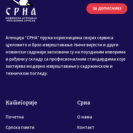
ЗА ДОПИСНИКЕ
Агенција "СРНА" пружа корисницима својих сервиса
цјеловито и брзо извјештавање. Њене вијести и други
новински садржаји засновани су на поузданим изворима
и рађени у складу са професионалним стандардима које
захтијева модерно извјештавање у садржинском и
техничком погледу.
Категорије
Срна
Почетна
О нама
Српска памти
Контакт