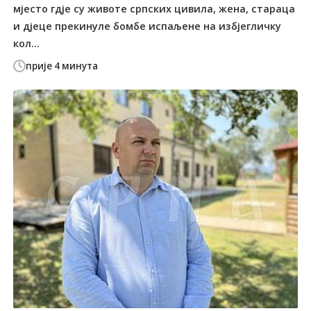
мјесто гдје су животе српских цивила, жена, стараца
и дјеце прекинуле бомбе испаљене на избјегличку
кол...
прије 4 минута