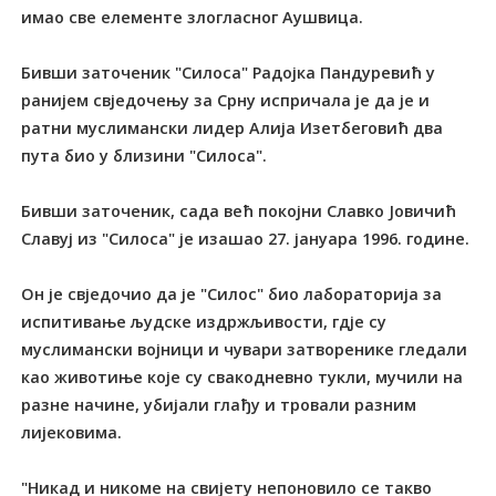
имао све елементе злогласног Аушвица.
Бивши заточеник "Силоса" Радојка Пандуревић у
ранијем свједочењу за Срну испричала је да је и
ратни муслимански лидер Алија Изетбеговић два
пута био у близини "Силоса".
Бивши заточеник, сада већ покојни Славко Јовичић
Славуј из "Силоса" је изашао 27. јануара 1996. године.
Он је свједочио да је "Силос" био лабораторија за
испитивање људске издржљивости, гдје су
муслимански војници и чувари затворенике гледали
као животиње које су свакодневно тукли, мучили на
разне начине, убијали глађу и тровали разним
лијековима.
"Никад и никоме на свијету непоновило се такво