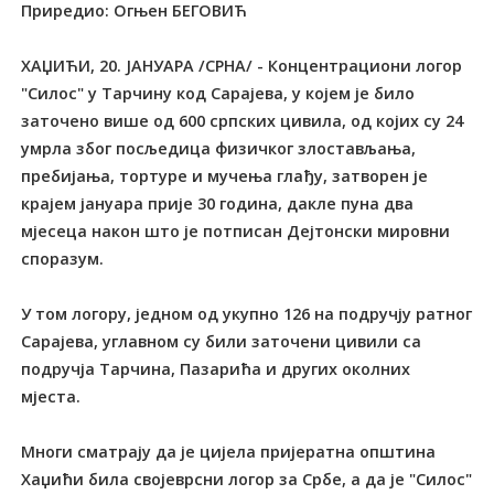
Приредио: Огњен БЕГОВИЋ
ХАЏИЋИ, 20. ЈАНУАРА /СРНА/ - Концентрациони логор
"Силос" у Тарчину код Сарајева, у којем је било
заточено више од 600 српских цивила, од којих су 24
умрла због посљедица физичког злостављања,
пребијања, тортуре и мучења глађу, затворен је
крајем јануара прије 30 година, дакле пуна два
мјесеца након што је потписан Дејтонски мировни
споразум.
У том логору, једном од укупно 126 на подручју ратног
Сарајева, углавном су били заточени цивили са
подручја Тарчина, Пазарића и других околних
мјеста.
Многи сматрају да је цијела пријератна општина
Хаџићи била својеврсни логор за Србе, а да је "Силос"