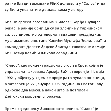
ратне Влади такозване РБиХ долазили у "Силос" и да
су били упознати о дешавањима у логору.
Бивши српски логораш из "Силоса" Ђорђо Шувајло
рекао је раније Срни да су за злочине у тарчинском
силосу директно одговорни тадашњи предсједник
муслиманске општине Хаџићи Мустафа Ђелиловић и
командант Девете брдске бригаде такозване Армије
БиХ Незир Казић и њихови сарадници.
"Силос", као концентрациони логор за Србе, којим је
управљала такозвана Армија БиХ, отворен је 11. маја
1992. у објекту у којем се прије рата чувала пшеница,
а затворен је 27. јануара 1996. године на Светог Саву,
односно два мјесеца након што је потписан
Дејтонски мировни споразум.
Према свједочењу бивших заточеника, "Силос" је