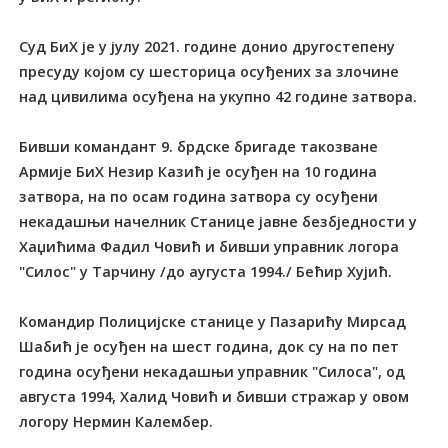
Суд БиХ је у јулу 2021. године донио другостепену
пресуду којом су шесторица осуђених за злочине
над цивилима осуђена на укупно 42 године затвора.
Бивши командант 9. брдске бригаде такозване
Армије БиХ Незир Казић је осуђен на 10 година
затвора, на по осам година затвора су осуђени
некадашњи начелник Станице јавне безбједности у
Хаџићима Фадил Човић и бивши управник логора
"Силос" у Тарчину /до аугуста 1994./ Бећир Хујић.
Командир Полицијске станице у Пазарићу Мирсад
Шабић је осуђен на шест година, док су на по пет
година осуђени некадашњи управник "Силоса", од
августа 1994, Халид Човић и бивши стражар у овом
логору Нермин Калембер.