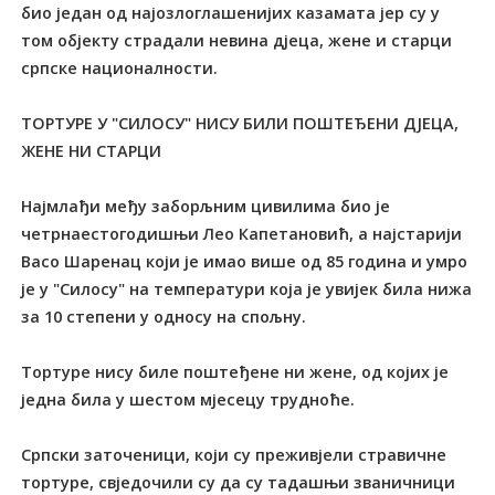
био један од најозлоглашенијих казамата јер су у
том објекту страдали невина дјеца, жене и старци
српске националности.
ТОРТУРЕ У "СИЛОСУ" НИСУ БИЛИ ПОШТЕЂЕНИ ДЈЕЦА,
ЖЕНЕ НИ СТАРЦИ
Најмлађи међу заборљним цивилима био је
четрнаестогодишњи Лео Капетановић, а најстарији
Васо Шаренац који је имао више од 85 година и умро
је у "Силосу" на температури која је увијек била нижа
за 10 степени у односу на спољну.
Тортуре нису биле поштеђене ни жене, од којих је
једна била у шестом мјесецу трудноће.
Српски заточеници, који су преживјели стравичне
тортуре, свједочили су да су тадашњи званичници