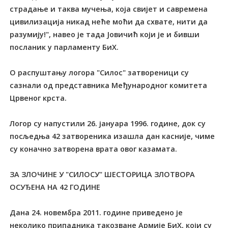
страдање и таква мучења, која свијет и савремена
цивилизација никад неће моћи да схвате, нити да
разумију!", навео је тада Јовичић који је и бивши
посланик у парламенту БиХ.
О распуштању логора "Силос" затвореници су
сазнали од представника Међународног комитета
Црвеног крста.
Логор су напустили 26. јануара 1996. године, док су
посљедња 42 затвореника изашла дан касније, чиме
су коначно затворена врата овог казамата.
ЗА ЗЛОЧИНЕ У "СИЛОСУ" ШЕСТОРИЦА ЗЛОТВОРА
ОСУЂЕНА НА 42 ГОДИНЕ
Дана 24. новембра 2011. године приведено је
неколико припадника такозване Армије БиХ, који су