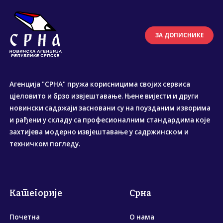
ЗА ДОПИСНИКЕ
Агенција "СРНА" пружа корисницима својих сервиса
цјеловито и брзо извјештавање. Њене вијести и други
новински садржаји засновани су на поузданим изворима
и рађени у складу са професионалним стандардима које
захтијева модерно извјештавање у садржинском и
техничком погледу.
Категорије
Срна
Почетна
О нама