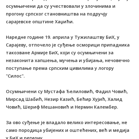
осумњичени да су учествовали у злочинима и
прогону српског становништва на подручју
сарајевске општине Хаџићи.
Наредне године 19. априла у Тужилаштву БиХ, у
Сарајеву, отпочело је суђење осморици припадника
такозване Армије БиХ, који су осумњичени за
незаконита хапшења, мучења и убијања, нечовечно
поступање према српским цивилима у логору
"Силос".
Осумњичени су Мустафа Ђелиловић, Фадил Човић,
Мирсад Шабић, Незир Казић, Бећир Хујић, Халид
Човић, Шериф Мешановић и Нермин Калембер.
За ово суђење је владало велико интересовање, не
само породица убијених и оштећених, већ и медија
у БиХ и региону.