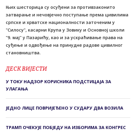
Њих шесторица су осуђени за противзаконито
затварање и нечовјечно поступање према цивилима
српске и хрватске националности заточеним у
"Силосу", касарни Крупа у Зовику и Основној школи
"9. мај" у Пазарићу, као и за ускраћивање права на
суђење и одвођење на принудне радове цивилног
становништва.
ДЕСК ВИЈЕСТИ
У ТОКУ НАДЗОР КОРИСНИКА ПОДСТИЦАЈА ЗА
УЛАГАЊА
ЈЕДНО ЛИЦЕ ПОВРИЈЕЂЕНО У СУДАРУ ДВА ВОЗИЛА
ТРАМП ОЧЕКУЈЕ ПОБЈЕДУ НА ИЗБОРИМА ЗА КОНГРЕС