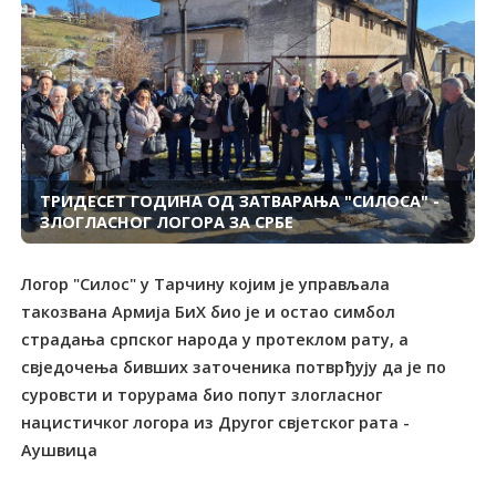
ТРИДЕСЕТ ГОДИНА ОД ЗАТВАРАЊА "СИЛОСА" -
ЗЛОГЛАСНОГ ЛОГОРА ЗА СРБЕ
Логор "Силос" у Тарчину којим је управљала
такозвана Армија БиХ био је и остао симбол
страдања српског народа у протеклом рату, а
свједочења бивших заточеника потврђују да је по
суровсти и торурама био попут злогласног
нацистичког логора из Другог свјетског рата -
Аушвица