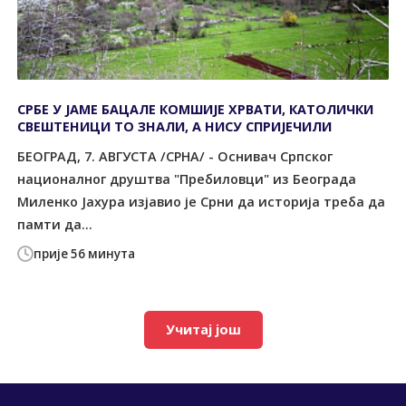
СРБЕ У ЈАМЕ БАЦАЛЕ КОМШИЈЕ ХРВАТИ, КАТОЛИЧКИ
СВЕШТЕНИЦИ ТО ЗНАЛИ, А НИСУ СПРИЈЕЧИЛИ
БЕОГРАД, 7. АВГУСТА /СРНА/ - Оснивач Српског
националног друштва "Пребиловци" из Београда
Миленко Јахура изјавио је Срни да историја треба да
памти да...
прије 56 минута
Учитај још