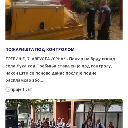
ПОЖАРИШТА ПОД КОНTРОЛОМ
ТРЕБИЊЕ, 7. АВГУСТА /СРНА/ - Пожар на брду изнад
села Лука код Tребиња стављен је под контролу,
након што се поново данас послије подне
распламсао збо...
прије 1 сат