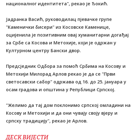
националног идентитета", рекао је Ђокић.
Јадранка Васић, руководилац пјевачке групе
"Каменички бисери" из Косовске Каменице,
оцијенила је позитивним овај хуманитарни догађај
за Србе са Косова и Метохије, који је одржан у
Културном центру Бански двор.
Предсједник Одбора за помоћ Србима на Косову и
Метохији Милорад Арлов рекао је да се "Први
светосавски сабор" одржава од 16. до 25. јануара у
осам градова и општина у Републици Српској.
"Желимо да тај дом поклонимо српској омладини на
Косову и Метохији и да они чувају своју вјеру и
српску традицију", рекао је Арлов.
ДЕСК ВИЈЕСТИ