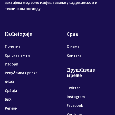
захтијева модерно извјештавање у садржинском и
техничком погледу.
Категорије
Срна
Почетна
О нама
Српска памти
Контакт
Избори
Друштвене
Република Српска
мреже
ФБиХ
Twitter
Србија
Instagram
БиХ
Facebook
Регион
Youtube