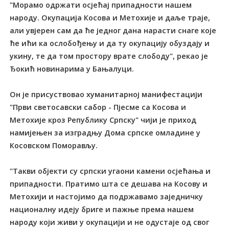
"Морамо одржати осјећај припадности нашем
народу. Окупација Косова и Метохије и даље траје,
али увјерен сам да ће једног дана нарасти снаге које
ће ићи ка ослобођењу и да ту окупацију обуздају и
укину, те да том простору врате слободу", рекао је
Ђокић новинарима у Бањалуци.
Он је присуствовао хуманитарној манифестацији
"Први светосавски сабор - Пјесме са Косова и
Метохије кроз Републику Српску" чији је приход
намијењен за изградњу Дома српске омладине у
Косовском Поморављу.
"Такви објекти су српски угаони камени осјећања и
припадности. Пратимо шта се дешава на Косову и
Метохији и настојимо да подржавамо заједничку
националну идеју бриге и пажње према нашем
народу који живи у окупацији и не одустаје од свог