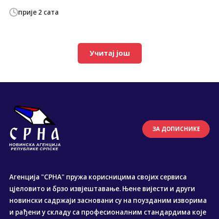
прије 2 сата
Учитај још
ЗА ДОПИСНИКЕ
Агенција "СРНА" пружа корисницима својих сервиса
цјеловито и брзо извјештавање. Њене вијести и други
новински садржаји засновани су на поузданим изворима
и рађени у складу са професионалним стандардима које