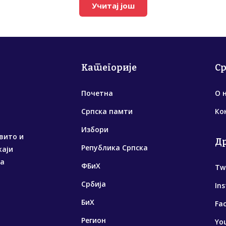
Учитај још
Категорије
С
Почетна
О 
Српска памти
Ко
Избори
вито и
Д
Република Српска
жаји
са
ФБиХ
Tw
Србија
In
БиХ
Fa
Регион
Yo