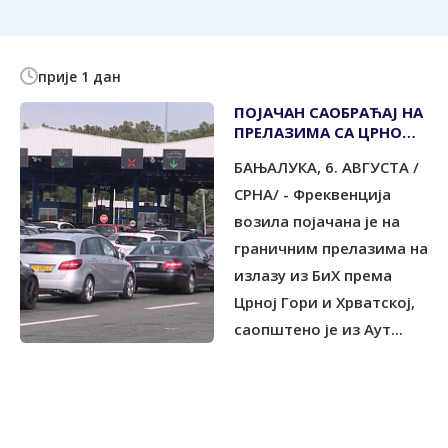
прије 1 дан
ПОЈАЧАН САОБРАЋАЈ НА
ПРЕЛАЗИМА СА ЦРНОМ
ГОРОМ И ХРВАТСКОМ
БАЊАЛУКА, 6. АВГУСТА /
СРНА/ - Фреквенција
возила појачана је на
граничним прелазима на
излазу из БиХ према
Црној Гори и Хрватској,
саопштено је из Аут...