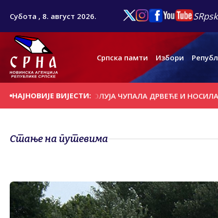
SRpsk
Субота , 8. август 2026.
Српска памти
Избори
Републ
НАЈНОВИЈЕ ВИЈЕСТИ:
А ДАНАШЊИ ДАН
ОЛУЈА ЧУПАЛА ДРВЕЋЕ И НОСИЛА КРО
Стање на путевима