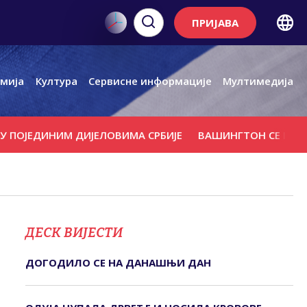
ПРИЈАВА
мија
Култура
Сервисне информације
Мултимедија
ЕДИНИМ ДИЈЕЛОВИМА СРБИЈЕ
ВАШИНГТОН СЕ ПРОТИВИ 
ДЕСК ВИЈЕСТИ
ДОГОДИЛО СЕ НА ДАНАШЊИ ДАН