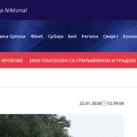
a NAtional
ика Српска
ФБиХ
Србија
БиХ
Регион
Свијет
Еконо
ВОВЕ
ЈАКИ ПЉУСКОВИ СА ГРМЉАВИНОМ И ГРАДОМ У ПОЈ
22.01.2026
12:39:00