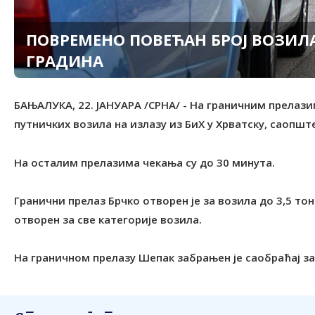
ПОВРЕМЕНО ПОВЕЋАН БРОЈ ВОЗИЛ
ГРАДИНА
БАЊАЛУКА, 22. ЈАНУАРА /СРНА/ - На граничним прелази
путничких возила на излазу из БиХ у Хрватску, саопшт
На осталим прелазима чекања су до 30 минута.
Гранични прелаз Брчко отворен је за возила до 3,5 тон
отворен за све категорије возила.
На граничном прелазу Шепак забрањен је саобраћај за