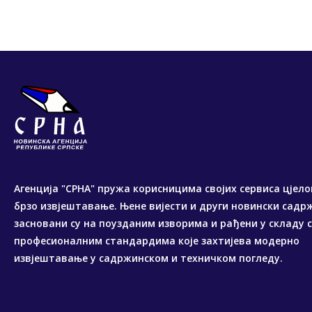
Агенција "СРНА" пружа корисницима својих сервиса цјело
брзо извјештавање. Њене вијести и други новински садр
засновани су на поузданим изворима и рађени у складу 
професионалним стандардима које захтијева модерно
извјештавање у садржинском и техничком погледу.