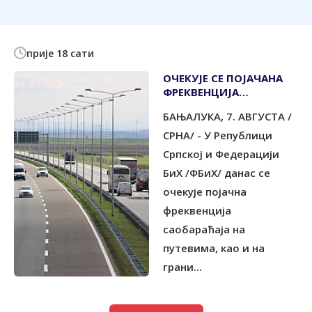
прије 18 сати
ОЧЕКУЈЕ СЕ ПОЈАЧАНА
ФРЕКВЕНЦИЈА
САОБРАЋАЈА
БАЊАЛУКА, 7. АВГУСТА /
СРНА/ - У Републици
Српској и Федерацији
БиХ /ФБиХ/ данас се
очекује појачна
фреквенција
саобараћаја на
путевима, као и на
грани...