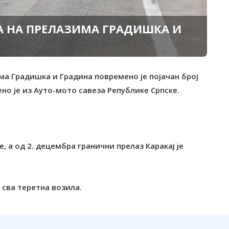
А НА ПРЕЛАЗИМА ГРАДИШКА И
ма Градишка и Градина повремено је појачан број
ено је из Ауто-мото савеза Републике Српске.
е, а од 2. децембра гранични прелаз Каракај је
 сва теретна возила.