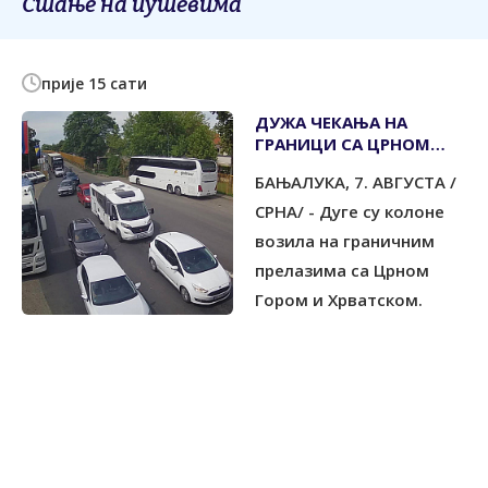
Стање на путевима
прије 15 сати
ДУЖА ЧЕКАЊА НА
ГРАНИЦИ СА ЦРНОМ
ГОРОМ И ХРВАТСКОМ
БАЊАЛУКА, 7. АВГУСТА /
СРНА/ - Дуге су колоне
возила на граничним
прелазима са Црном
Гором и Хрватском.