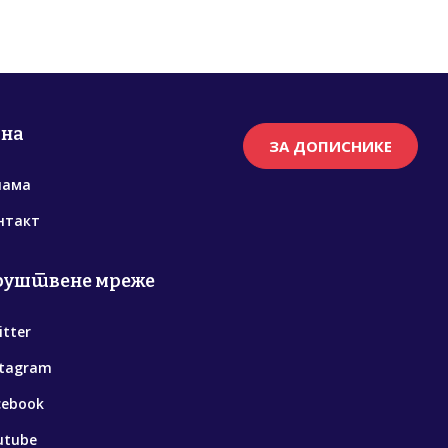
рна
ЗА ДОПИСНИКЕ
нама
нтакт
руштвене мреже
itter
stagram
cebook
utube