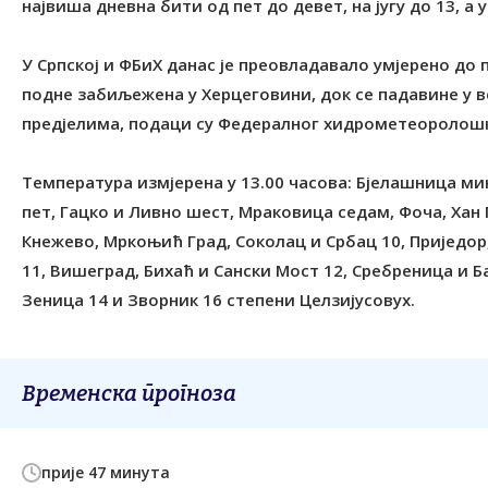
највиша дневна бити од пет до девет, на југу до 13, а
У Српској и ФБиХ данас је преовладавало умјерено до 
подне забиљежена у Херцеговини, док се падавине у 
предјелима, подаци су Федералног хидрометеоролошк
Температура измјерена у 13.00 часова: Бјелашница ми
пет, Гацко и Ливно шест, Мраковица седам, Фоча, Хан П
Кнежево, Мркоњић Град, Соколац и Србац 10, Приједор,
11, Вишеград, Бихаћ и Сански Мост 12, Сребреница и Ба
Зеница 14 и Зворник 16 степени Целзијусовух.
Временска прогноза
прије 47 минута