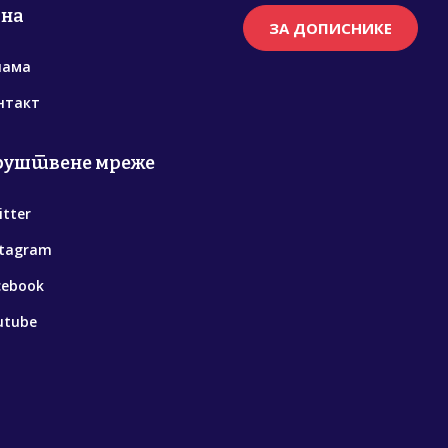
рна
ЗА ДОПИСНИКЕ
нама
нтакт
руштвене мреже
itter
stagram
cebook
utube