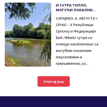
И СУТРА ТОПЛО,
МОГУЋИ ЛОКАЛНИ
ПЉУСКОВИ
САРАЈЕВО, 6. АВГУСТА /
СРНА/ - У Републици
Српској и Федерацији
БиХ /ФБиХ/ сутра се
очекује наоблачење са
могућим локалним
пљусковима и
грмљавином, уз...
Учитај још