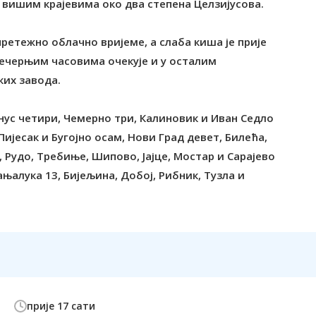
 у вишим крајевима око два степена Целзијусова.
претежно облачно вријеме, а слаба киша је прије
вечерњим часовима очекује и у осталим
их завода.
нус четири, Чемерно три, Калиновик и Иван Седло
ијесак и Бугојно осам, Нови Град девет, Билећа,
 Рудо, Требиње, Шипово, Јајце, Мостар и Сарајево
њалука 13, Бијељина, Добој, Рибник, Тузла и
прије 17 сати