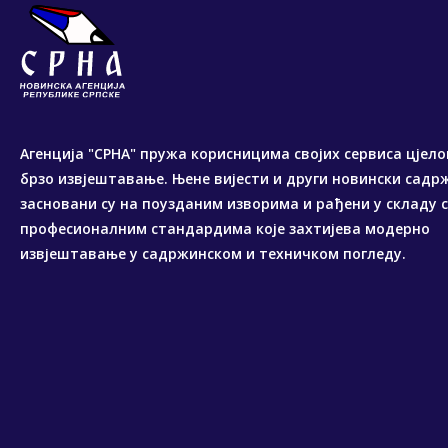
Агенција "СРНА" пружа корисницима својих сервиса цјело
брзо извјештавање. Њене вијести и други новински садр
засновани су на поузданим изворима и рађени у складу 
професионалним стандардима које захтијева модерно
извјештавање у садржинском и техничком погледу.