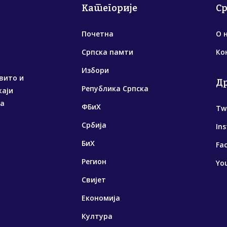
Категорије
С
Почетна
О 
Српска памти
Ко
Избори
вито и
Д
Република Српска
жаји
са
ФБиХ
Tw
Србија
In
БиХ
Fa
Регион
Yo
Свијет
Економија
Култура