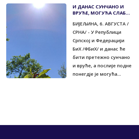
И ДАНАС СУНЧАНО И
ВРУЋЕ, МОГУЋА СЛАБА
КИША
БИЈЕЉИНА, 6. АВГУСТА /
СРНА/ - У Републици
Српској и Федерацији
БиХ /ФБиХ/ и данас ће
бити претежно сунчано
и вруће, а послије подне
понегдје је могућа...