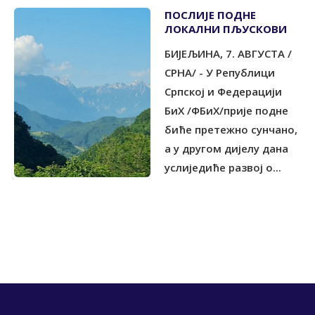
ПОСЛИЈЕ ПОДНЕ
ЛОКАЛНИ ПЉУСКОВИ
БИЈЕЉИНА, 7. АВГУСТА /
СРНА/ - У Републици
Српској и Федерацији
БиХ /ФБиХ/прије подне
биће претежно сунчано,
а у другом дијелу дана
услиједиће развој о...