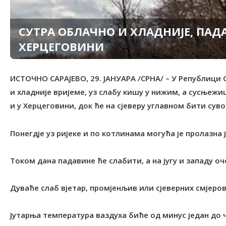
СУТРА ОБЛАЧНО И ХЛАДНИЈЕ, ПАД
ХЕРЦЕГОВИНИ
ИСТОЧНО САРАЈЕВО, 29. ЈАНУАРА /СРНА/ – У Републици С
и хладније вријеме, уз слабу кишу у нижим, а сусњежи
и у Херцеговини, док ће на сјеверу углавном бити суво
Понегдје уз ријеке и по котлинама могућа је пролазна 
Током дана падавине ће слабити, а на југу и западу оч
Дуваће слаб вјетар, промјенљив или сјеверних смјеров
Јутарња температура ваздуха биће од минус један до 