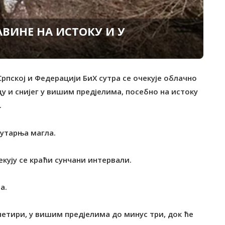
АВИНЕ НА ИСТОКУ И У
рпској и Федерацији БиХ сутра се очекује облачно
цу и снијег у вишим предјелима, посебно на истоку
.
јутарња магла.
екују се краћи сунчани интервали.
а.
четири, у вишим предјелима до минус три, док ће