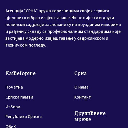
Агенција "СРНА" пружа корисницима својих сервиса
цјеловито и брзо извјештавање. Њене вијести и други
новински садржаји засновани су на поузданим изворима
и рађени у складу са професионалним стандардима које
захтијева модерно извјештавање у садржинском и
техничком погледу.
Категорије
Срна
Почетна
О нама
Српска памти
Контакт
Избори
Друштвене
Република Српска
мреже
ФБиХ