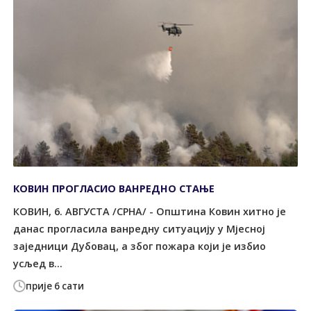
КОВИН ПРОГЛАСИО ВАНРЕДНО СТАЊЕ
КОВИН, 6. АВГУСТА /СРНА/ - Општина Ковин хитно је
данас прогласила ванредну ситуацију у Мјесној
заједници Дубовац, а због пожара који је избио
усљед в...
прије 6 сати