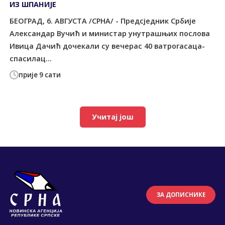
ИЗ ШПАНИЈЕ
БЕОГРАД, 6. АВГУСТА /СРНА/ - Предсједник Србије
Александар Вучић и министар унутрашњих послова
Ивица Дачић дочекали су вечерас 40 ватрогасаца-
спасилац...
прије 9 сати
Учитај још
ЗА ДОПИСНИКЕ