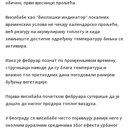
обично, први вјесници прољећа.
Висибабе као "биолошки индикатор" локалних
временских услова не чекају календарско прољеће,
већ реагују на акумулирану топлоту и када
земљиште достигне одређену температуру биљка се
активира.
Иако је фебруар познат по промјенљивом времену,
стручњаци наводе да су блага температура и
влажно тло претходних дана погодовали ранијем
буђењу вегетације.
Појава висибаба почетком фебруара сугерише да је
дошло до наглог продора топлог ваздуха.
У Београду се висибабе често појављују раније него у
околним руралним срединама због ефекта урбаног