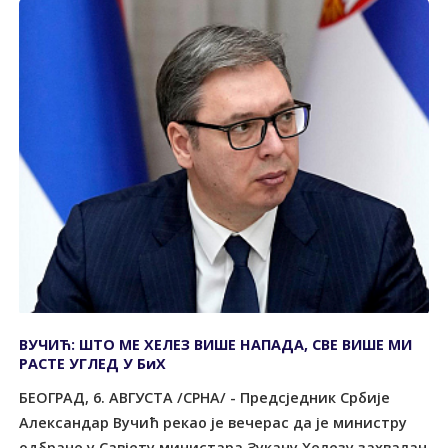
ВУЧИЋ: ШТО МЕ ХЕЛЕЗ ВИШЕ НАПАДА, СВЕ ВИШЕ МИ
РАСТЕ УГЛЕД У БиХ
БЕОГРАД, 6. АВГУСТА /СРНА/ - Предсједник Србије
Александар Вучић рекао је вечерас да је министру
одбране у Савјету министара Зукану Хелезу захвалан