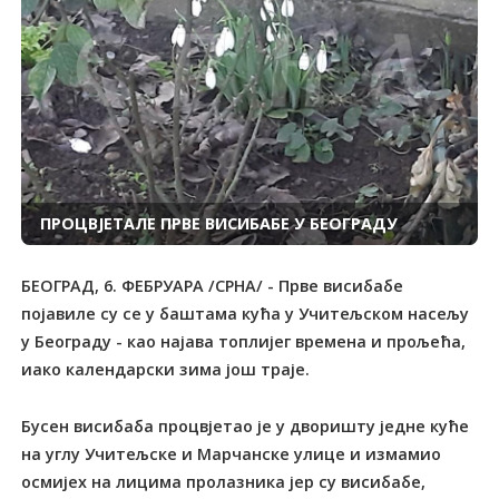
ПРОЦВЈЕТАЛЕ ПРВЕ ВИСИБАБЕ У БЕОГРАДУ
БЕОГРАД, 6. ФЕБРУАРА /СРНА/ - Прве висибабе
појавиле су се у баштама кућа у Учитељском насељу
у Београду - као најава топлијег времена и прољећа,
иако календарски зима још траје.
Бусен висибаба процвјетао је у дворишту једне куће
на углу Учитељске и Марчанске улице и измамио
осмијех на лицима пролазника јер су висибабе,