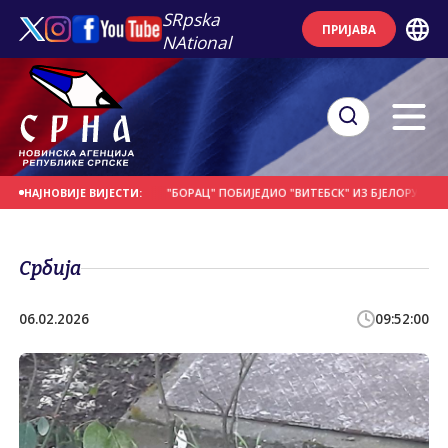
SRpska
ПРИЈАВА
NAtional
Е НА ДАНАШЊИ ДАН
"БОРАЦ" ПОБИЈЕДИО "ВИТЕБСК" ИЗ БЈЕЛОРУСИЈЕ
П
НАЈНОВИЈЕ ВИЈЕСТИ:
Србија
06.02.2026
09:52:00