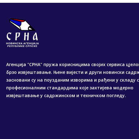
Агенција "СРНА" пружа корисницима својих сервиса цјело
брзо извјештавање. Њене вијести и други новински садр
засновани су на поузданим изворима и рађени у складу 
професионалним стандардима које захтијева модерно
извјештавање у садржинском и техничком погледу.