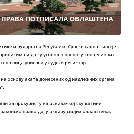
 ПРАВА ПОТПИСАЛА ОВЛАШТЕНА
етике и рударства Републикe Српскe саопштило је
прописима и да су уговор о преносу концесионих
ена лица уписана у судски регистар.
ар на основу аката донесених од надлежних органа
".
ван за прокуристу на оснивачкој скупштини
 законско право да, у оквиру својих овлаштења,