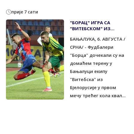
прије 7 сати
"БОРАЦ" ИГРА СА
"ВИТЕБСКОМ" ИЗ
БЈЕЛОРУСИЈЕ
БАЊАЛУКА, 6. АВГУСТА /
СРНА/ - Фудбалери
"Борца" дочекали су на
домаћем терену у
Бањалуци екипу
"Витебска" из
Бјелорусије у првом
мечу трећег кола квал...