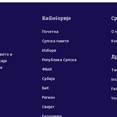
Категорије
С
Почетна
О 
Српска памти
Ко
Избори
вито и
Д
Република Српска
жаји
са
ФБиХ
Tw
Србија
In
БиХ
Fa
Регион
Yo
Свијет
Економија