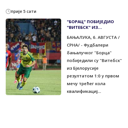
прије 5 сати
"БОРАЦ" ПОБИЈЕДИО
"ВИТЕБСК" ИЗ
БЈЕЛОРУСИЈЕ
БАЊАЛУКА, 6. АВГУСТА /
СРНА/ - Фудбалери
бањалучког "Борца"
побиједили су "Витебск"
из Бјелорусије
резултатом 1:0 у првом
мечу трећег кола
квалификациј...