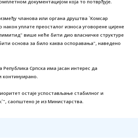
омплетном документацијом која то потврђује.
 између чланова или органа друштва `Комсар
о након уплате преосталог износа уговорене цијене
п лимитид" више неће бити дио власничке структуре
 бити основа за било каква оспоравања", наведено
а Република Српска има јасан интерес да
и континуирано.
приоритет остаје успостављање стабилног и
`", саопштено је из Министарства.