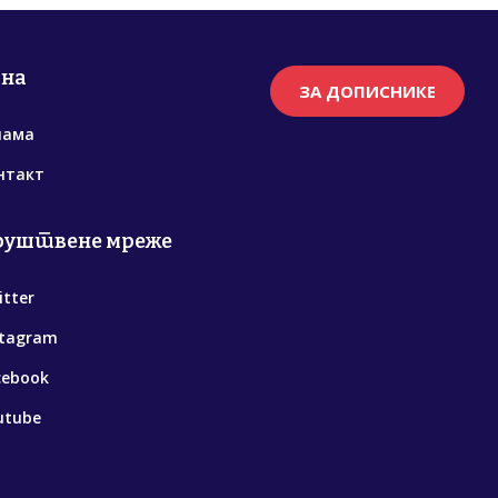
рна
ЗА ДОПИСНИКЕ
нама
нтакт
руштвене мреже
itter
stagram
cebook
utube