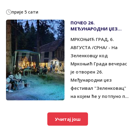
прије 5 сати
ПОЧЕО 26.
МЕЂУНАРОДНИ ЏЕЗ
ФЕСТИВАЛ НА
МРКОЊИЋ ГРАД, 6.
ЗЕЛЕНКОВЦУ
АВГУСТА /СРНА/ - На
Зеленковцу код
Мркоњић Града вечерас
је отворен 26.
Међународни џез
фестивал "Зеленковац"
на којем ће у потпуно п...
Учитај још