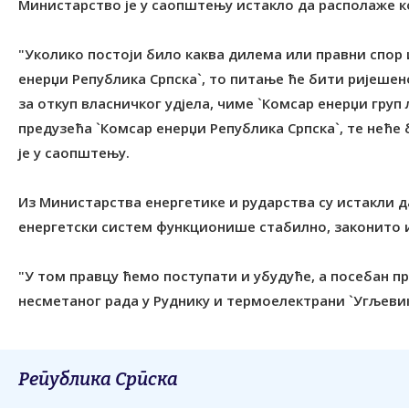
Министарство је у саопштењу истакло да располаже к
"Уколико постоји било каква дилема или правни спор
енерџи Република Српска`, то питање ће бити ријешен
за откуп власничког удјела, чиме `Комсар енерџи гру
предузећа `Комсар енерџи Република Српска`, те неће
је у саопштењу.
Из Министарства енергетике и рударства су истакли д
енергетски систем функционише стабилно, законито 
"У том правцу ћемо поступати и убудуће, а посебан 
несметаног рада у Руднику и термоелектрани `Угљевик
Република Српска