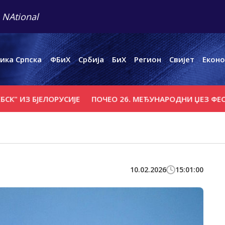
 NAtional
ика Српска
ФБиХ
Србија
БиХ
Регион
Свијет
Еконо
З БЈЕЛОРУСИЈЕ
ПОЧЕО 26. МЕЂУНАРОДНИ ЏЕЗ ФЕСТИВАЛ
10.02.2026
15:01:00