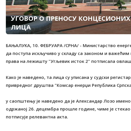
УГОВОР О ПРЕНОСУ КОНЦЕСИОНИХ
ЛИЦА
БАЊАЛУКА, 10. ФЕБРУАРА /СРНА/ - Министарство енерг
да поступа искључиво у складу са законом и важећим 
права на лежишту "Угљевик исток 2" потписала овлашт
Како је наведено, та лица су уписана у судски регист
привредног друштва "Комсар енерџи Република Српска
у саопштењу је наведено да је Александар Лозо имено
одржаној 26. децембра прошле године, чиме је стекао
потписује релевантна акта.