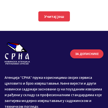
Учитај још
ЗА ДОПИСНИКЕ
Агенција "СРНА" пружа корисницима својих сервиса
цјеловито и брзо извјештавање. Њене вијести и други
новински садржаји засновани су на поузданим изворима
и рађени у складу са професионалним стандардима које
захтијева модерно извјештавање у садржинском и
техничком погледу.