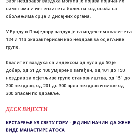
Због нездравог ваздуха могућа је појава појачаних
симптома и интензитета болести код особа са
обољењима срца и дисајних органа.
У Броду и Приједору ваздух је са индексом квалитета
124 и 113 окарактерисан као нездрав за осјетљиве
групе.
Квалитет ваздуха са индексом од нула до 50 је
добар, од 51 до 100 умјерено загађен, од 101 до 150
нездрав за осјетљиве групе становништва, од 151 до
200 нездрав, од 201 до 300 врло нездрав и више од
300 опасан по здравље.
ДЕСК ВИЈЕСТИ
KРСТАРЕЊЕ УЗ СВЕТУ ГОРУ - ЈЕДИНИ НАЧИН ДА ЖЕНЕ
ВИДЕ МАНАСТИРЕ АТОСА