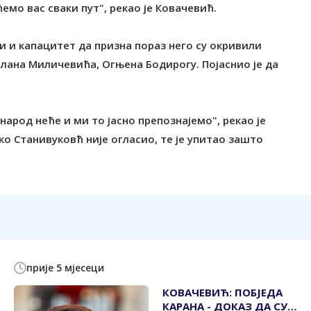
емо вас сваки пут", рекао је Ковачевић.
и и капацитет да призна пораз него су окривили
илана Миличевића, Огњена Бодирогу. Појаснио је да
 народ неће и ми то јасно препознајемо", рекао је
о Станивуковћ није огласио, те је упитао зашто
прије 5 мјесеци
КОВАЧЕВИЋ: ПОБЈЕДА
КАРАНА - ДОКАЗ ДА СУ