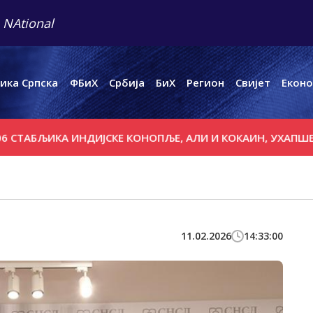
 NAtional
ика Српска
ФБиХ
Србија
БиХ
Регион
Свијет
Еконо
КА ИНДИЈСКЕ КОНОПЉЕ, АЛИ И КОКАИН, УХАПШЕНО ЈЕДН
11.02.2026
14:33:00