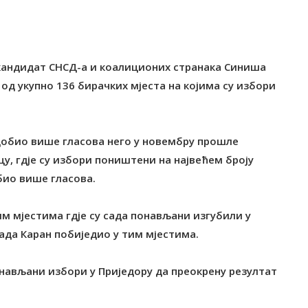
је кандидат СНСД-а и коалиционих странака Синиша
 од укупно 136 бирачких мјеста на којима су избори
н добио више гласова него у новембру прошле
цу, гдје су избори поништени на највећем броју
обио више гласова.
им мјестима гдје су сада понављани изгубили у
сада Каран побиједио у тим мјестима.
 понављани избори у Приједору да преокрену резултат