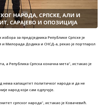
КОГ НАРОДА, СРПСКЕ, АЛИ И
Т, САРАЈЕВО И ОПОЗИЦИЈА
 избора за предсједника Републике Српске је
ли и Милорада Додика и СНСД-a, рекао је портпарол
та, а Република Српска коначна мета", истакао је
од нема капацитет политичког народа и да не
ије народ који сам одлучује.
нитет српског народа", истакао је Ковачевић.