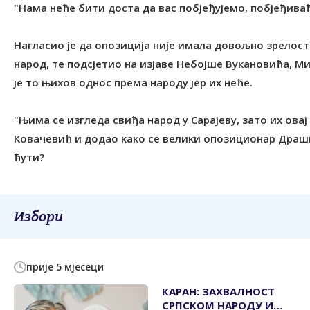
"Нама неће бити доста да вас побјеђујемо, побјеђиваћ
Нагласио је да опозиција није имала довољно зрелост
народ, те подсјетио на изјаве Небојше Вукановића, М
је то њихов однос према народу јер их неће.
"Њима се изгледа свиђа народ у Сарајеву, зато их овај
Ковачевић и додао како се велики опозиционар Драшк
ћути?
Избори
прије 5 мјесеци
КАРАН: ЗАХВАЛНОСТ
СРПСКОМ НАРОДУ И