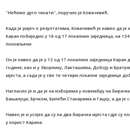
"Нећемо дуго чекати", поручио је Ковачевић.
Када је ријеч о резултатима, Ковачевић је навео да 
Каран побиједио у 16 од 17 локалних заједница, на 134
поновљени.
Он је навео да је у 12 од 17 локалних заједница Кара
године, као и у Зворнику, Лакташима, Добоју и Братун
мјеста, а сада је у све те четири локалне заједнице д
Нагласио је и да је на изборима у новембру на бирачк
Бањалуци, Брчком, Билећи Станарима и Гацку, а да је 
Навео је и успјех да су на два бирачка мјеста гдје су
у корист Карана.