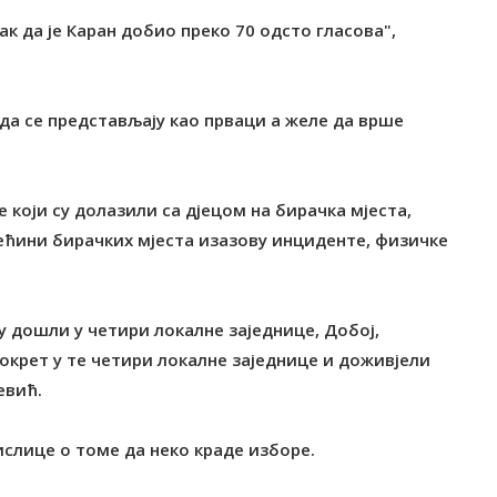
к да је Каран добио преко 70 одсто гласова",
 да се представљају као прваци а желе да врше
 који су долазили са дјецом на бирачка мјеста,
ећини бирачких мјеста изазову инциденте, физичке
су дошли у четири локалне заједнице, Добој,
окрет у те четири локалне заједнице и доживјели
евић.
ислице о томе да неко краде изборе.