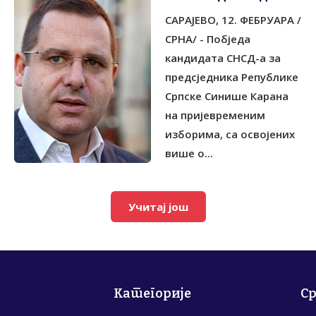
ГРАЂАНИ СПРЕМНИ ДА
САРАЈЕВО, 12. ФЕБРУАРА /
БРАНЕ СРПСКУ
СРНА/ - Побједа
кандидата СНСД-а за
предсједника Републике
Српске Синише Карана
на пријевременим
изборима, са освојених
више о...
Учитај још
Категорије
С