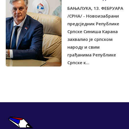
СВИМ ГРАЂАНИМА
БАЊАЛУКА, 13. ФЕБРУАРА
СРПСКЕ КОЈИ СУ
ИЗАШЛИ НА ИЗБОРЕ
/СРНА/ - Новоизабрани
предсједник Републике
Српске Синиша Карана
захвалио је српском
народу и свим
грађанима Републике
Српске к...