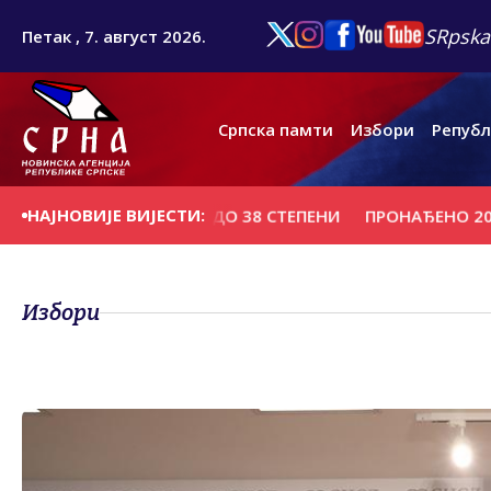
SRpska
Петак , 7. август 2026.
Српска памти
Избори
Републ
НАЈНОВИЈЕ ВИЈЕСТИ:
, ТЕМПЕРАТУРА ДО 38 СТЕПЕНИ
ПРОНАЂЕНО 206 СТАБЉИ
Избори