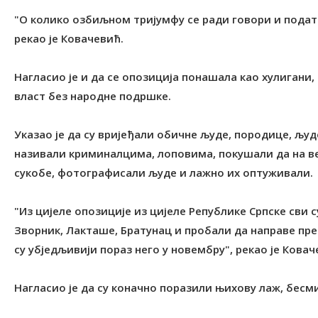
"О колико озбиљном тријумфу се ради говори и подата
рекао је Ковачевић.
Нагласио је и да се опозиција понашала као хулигани,
власт без народне подршке.
Указао је да су вријеђали обичне људе, породице, људе
називали криминалцима, лоповима, покушали да на в
сукобе, фотографисали људе и лажно их оптуживали.
"Из цијеле опозиције из цијеле Републике Српске сви 
Зворник, Лакташе, Братунац и пробали да направе пре
су убједљивији пораз него у новембру", рекао је Ковач
Нагласио је да су коначно поразили њихову лаж, бесм