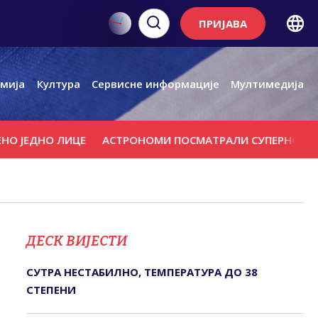
ПРИЈАВА
мија
Култура
Сервисне информације
Мултимедија
О ЛИЦЕ
АСТРОНОМИ ПОСМАТРАЛИ СУПЕРНОВУ
МИЛИЋ
ДЕСК ВИЈЕСТИ
СУТРА НЕСТАБИЛНО, ТЕМПЕРАТУРА ДО 38
СТЕПЕНИ