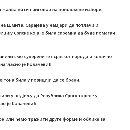
на жалба нити приговор на поновљене изборе.
ана Шмита, Сарајева у намјери да потлачи и
ицију Српске која је била спремна да буде помагач
ранили смо суверенитет српског народа и коначно
 нагласио је Ковачевић.
ејтона била у позицији да се брани.
или у недјељу да Република Српска крене у
ао је Ковачевић.
јтон или ћемо тражити друге форме и облике за