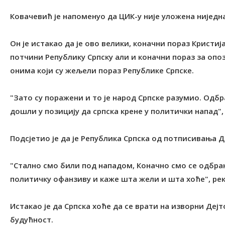
Ковачевић је напоменуо да ЦИК-у није уложена нијед
Он је истакао да је ово велики, коначни пораз Кристиј
потчини Републику Српску али и коначни пораз за опоз
онима који су жељели пораз Републике Српске.
"Зато су поражени и то је народ Српске разумио. Одб
дошли у позицију да српска крене у политички напад",
Подсјетио је да је Република Српска од потписивања Д
"Стално смо били под нападом, Коначно смо се одбран
политичку офанзиву и каже шта жели и шта хоће", рек
Истакао је да Српска хоће да се врати на изворни Де
будућност.