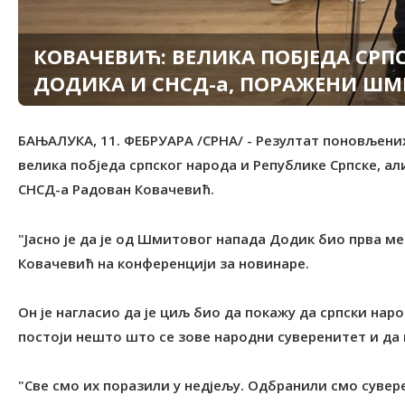
КОВАЧЕВИЋ: ВЕЛИКА ПОБЈЕДА СРПС
ДОДИКА И СНСД-а, ПОРАЖЕНИ ШМИ
БАЊАЛУКА, 11. ФЕБРУАРА /СРНА/ - Резултат поновљених
велика побједа српског народа и Републике Српске, а
СНСД-а Радован Ковачевић.
"Јасно је да је од Шмитовог напада Додик био прва ме
Ковачевић на конференцији за новинаре.
Он је нагласио да је циљ био да покажу да српски нар
постоји нешто што се зове народни суверенитет и да н
"Све смо их поразили у недјељу. Одбранили смо сувере