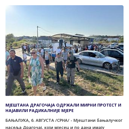
МЈЕШТАНА ДРАГОЧАЈА ОДРЖАЛИ МИРНИ ПРОТЕСТ И
НАЈАВИЛИ РАДИКАЛНИЈЕ МЈЕРЕ
БАЊАЛУКА, 6. АВГУСТА /СРНА/ - Мјештани бањалучког
насеља Драгочај, који мјесец и по дана имају