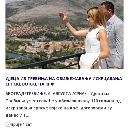
ДЈЕЦА ИЗ ТРЕБИЊА НА ОБИЉЕЖАВАЊУ ИСКРЦАВАЊА
СРПСКЕ ВОЈСКЕ НА КРФ
БЕОГРАД/ТРЕБИЊЕ, 6. АВГУСТА /СРНА/ - Дјеца из
Требиња учествоваће у обиљежавању 110 година од
искрцавања српске војске на Крф, договорили су
данас у Т...
прије 1 сат