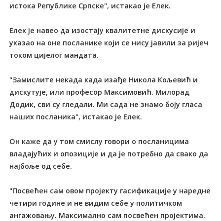
истока Републике Српске", истакао је Елек.
Елек је навео да изостају квалитетне дискусије и
указао на оне посланике који се нису јавили за ријеч
током цијелог мандата.
"Замислите некада када изађе Никола Кољевић и
дискутује, или професор Максимовић. Милорад
Додик, сви су гледали. Ми сада не знамо боју гласа
наших посланика", истакао је Елек.
Он каже да у том смислу говори о посланицима
владајућих и опозиције и да је потребно да свако да
најбоље од себе.
"Посвећен сам овом пројекту гасификације у наредне
четири године и не видим себе у политичком
ангажовању. Максимално сам посвећен пројектима.