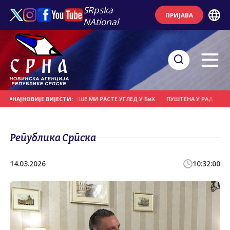
SRpska
ПРИЈАВА
NAtional
ИШЕ НАПАДА, СВЕ ВИШЕ МИ РАСТЕ УГЛЕД У БиХ
ПУШТЕНА У РАД НАЈВЕЋА СО
НАЈНОВИЈЕ ВИЈЕСТИ:
Република Српска
14.03.2026
10:32:00