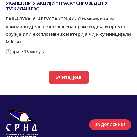
УХАПШЕНИ У АКЦИЈИ "ТРАСА" СПРОВЕДЕН У
ТУЖИЛАШТВО
БАЊАЛУКА, 6. АВГУСТА /СРНА/ - Осумњичени за
кривично дјело недозвољена производња и промет
оружја или експлозивних материја чији су иницијали
М.К. из...
прије 18 минута
Учитај још
ЗА ДОПИСНИКЕ