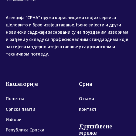
Агенција "СРНА" пружа корисницима својих сервиса
цјеловито и брзо извјештавање. Њене вијести и други
новински садржаји засновани су на поузданим изворима
и рађени у складу са професионалним стандардима које
захтијева модерно извјештавање у садржинском и
техничком погледу.
Категорије
Срна
Почетна
О нама
Српска памти
Контакт
Избори
Друштвене
Република Српска
мреже