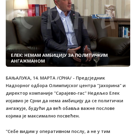
ЕЛЕК: НЕМАМ АМБИЦИЈУ ЗА ПОЛИТИЧКИМ
АНГАЖМАНОМ
БАЊАЛУКА, 14. МАРТА /СРНА/ - Предсједник
Надзорног одбора Олимпијског центра "Јахорина" и
директор компаније "Сарајево-гас" Недељко Елек
изјавио је Срни да нема амбицију да се политички
ангажује, будући да већ обавља важне послове
којима је максимално посвећен.
"Себе видим у оперативном послу, а не у тим