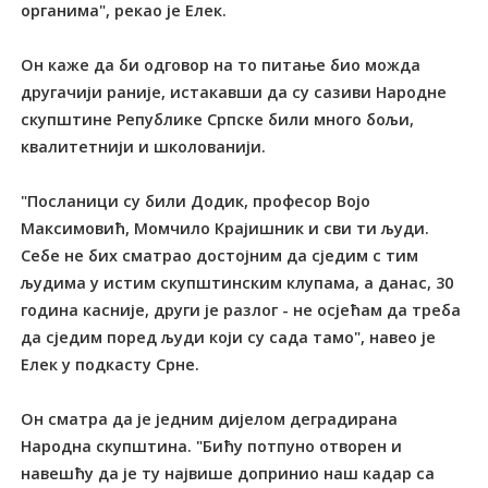
органима", рекао је Елек.
Он каже да би одговор на то питање био можда
другачији раније, истакавши да су сазиви Народне
скупштине Републике Српске били много бољи,
квалитетнији и школованији.
"Посланици су били Додик, професор Војо
Максимовић, Момчило Крајишник и сви ти људи.
Себе не бих сматрао достојним да сједим с тим
људима у истим скупштинским клупама, а данас, 30
година касније, други је разлог - не осјећам да треба
да сједим поред људи који су сада тамо", навео је
Елек у подкасту Срне.
Он сматра да је једним дијелом деградирана
Народна скупштина. "Бићу потпуно отворен и
навешћу да је ту највише допринио наш кадар са