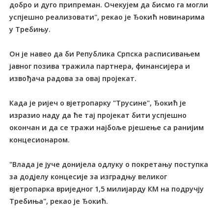
добро и дуго припреман. Очекујем да бисмо га могли
успјешно реализовати", рекао је Ђокић новинарима
у Требињу.
Он је навео да би Република Српска расписивањем
јавног позива тражила партнера, финансијера и
извођача радова за овај пројекат.
Када је ријеч о вјетропарку "Трусине", Ђокић је
изразио наду да ће тај пројекат бити успјешно
окончан и да се тражи најбоље рјешење са ранијим
концесионаром.
"Влада је јуче донијела одлуку о покретању поступка
за додјелу концесије за изградњу великог
вјетропарка вриједног 1,5 милијарду КМ на подручју
Требиња", рекао је Ђокић.