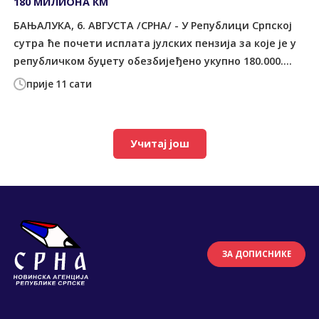
180 МИЛИОНА КМ
БАЊАЛУКА, 6. АВГУСТА /СРНА/ - У Републици Српској
сутра ће почети исплата јулских пензија за које је у
републичком буџету обезбијеђено укупно 180.000....
прије 11 сати
Учитај још
ЗА ДОПИСНИКЕ