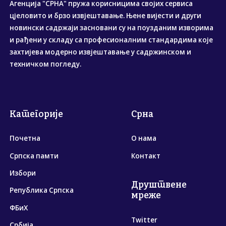
Агенција "СРНА" пружа корисницима својих сервиса
цјеловито и брзо извјештавање. Њене вијести и други
новински садржаји засновани су на поузданим изворима
и рађени у складу са професионалним стандардима које
захтијева модерно извјештавање у садржинском и
техничком погледу.
Категорије
Срна
Почетна
О нама
Српска памти
Контакт
Избори
Друштвене
Република Српска
мреже
ФБиХ
Twitter
Србија