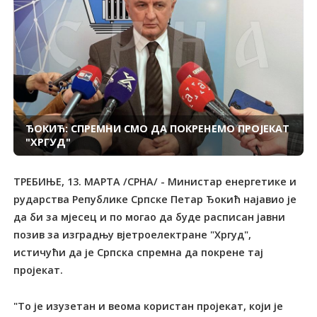
ЂОКИЋ: СПРЕМНИ СМО ДА ПОКРЕНЕМО ПРОЈЕКАТ
"ХРГУД"
TРЕБИЊЕ, 13. МАРTА /СРНА/ - Министар енергетике и
рударства Републике Српске Петар Ђокић најавио је
да би за мјесец и по могао да буде расписан јавни
позив за изградњу вјетроелектране "Хргуд",
истичући да је Српска спремна да покрене тај
пројекат.
"То је изузетан и веома користан пројекат, који је