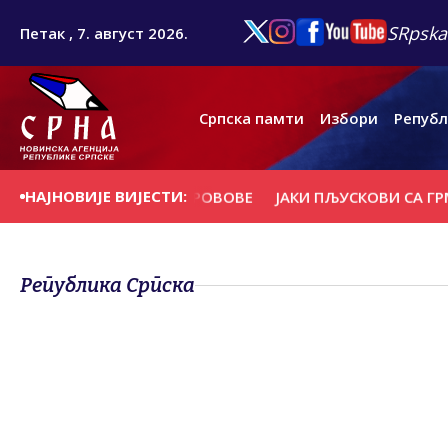
SRpska
Петак , 7. август 2026.
Српска памти
Избори
Републ
НАЈНОВИЈЕ ВИЈЕСТИ:
РВЕЋЕ И НОСИЛА КРОВОВЕ
ЈАКИ ПЉУСКОВИ СА ГРМЉАВИ
Република Српска