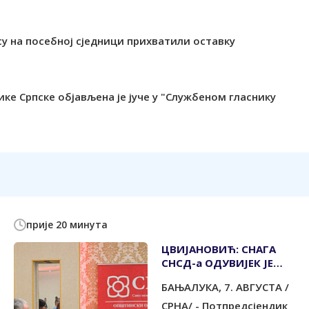
у на посебној сједници прихватили оставку
ке Српске објављена је јуче у "Службеном гласнику
прије 20 минута
ЦВИЈАНОВИЋ: СНАГА
СНСД-а ОДУВИЈЕК ЈЕ
БИЛА У ЉУДИМА
БАЊАЛУКА, 7. АВГУСТА /
СРНА/ - Потпредсјендик