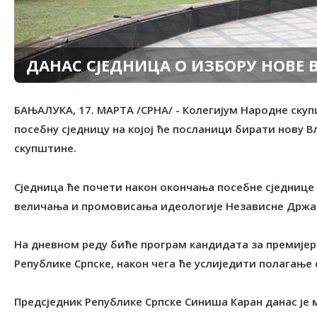
ДАНАС СЈЕДНИЦА О ИЗБОРУ НОВЕ 
БАЊАЛУКА, 17. МАРТА /СРНА/ - Колегијум Народне скуп
посебну сједницу на којој ће посланици бирати нову В
скупштине.
Сједница ће почети након окончања посебне сједнице н
величања и промовисања идеологије Независне Држав
На дневном реду биће програм кандидата за премијер
Републике Српске, након чега ће услиједити полагање 
Предсједник Републике Српске Синиша Каран данас је 