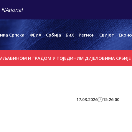
 NAtional
ика Српска
ФБиХ
Србија
БиХ
Регион
Свијет
Еконо
НОМ И ГРАДОМ У ПОЈЕДИНИМ ДИЈЕЛОВИМА СРБИЈЕ
ВАШ
17.03.2026
15:26:00