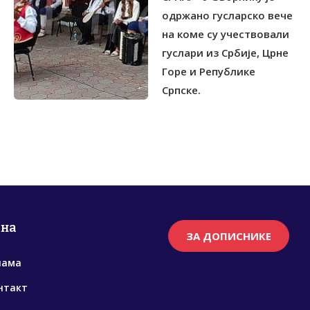
одржано гусларско вече
на коме су учествовали
гуслари из Србије, Црне
Горе и Републике
Српске.
рна
ЗА ДОПИСНИКЕ
нама
нтакт