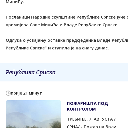
Минићу.
Посланици Народне скупштине Републике Српске јуче с
премијера Саве Минића и Владе Републике Српске.
Одлука о усвајању оставке предсједника Владе Републи
Републике Српске" и ступила је на снагу данас.
Република Српска
прије 21 минут
ПОЖАРИШТА ПОД
КОНTРОЛОМ
ТРЕБИЊЕ, 7. АВГУСТА /
СРНА/ - Пожар на брду