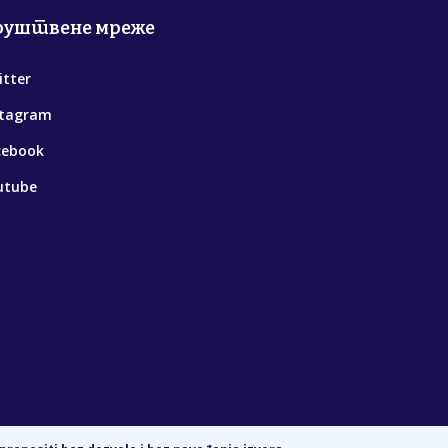
руштвене мреже
itter
stagram
cebook
utube