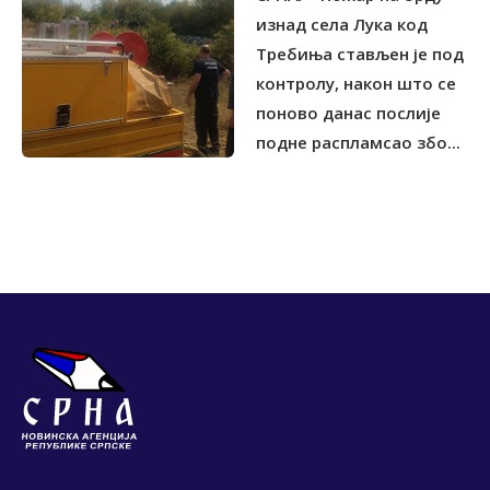
изнад села Лука код
Tребиња стављен је под
контролу, након што се
поново данас послије
подне распламсао збо...