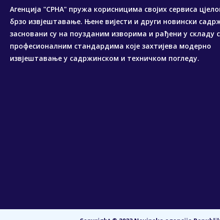
Агенција "СРНА" пружа корисницима својих сервиса цјело
брзо извјештавање. Њене вијести и други новински садр
засновани су на поузданим изворима и рађени у складу 
професионалним стандардима које захтијева модерно
извјештавање у садржинском и техничком погледу.