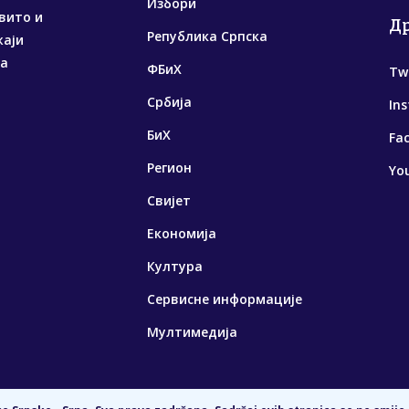
Избори
вито и
Д
Република Српска
жаји
са
ФБиХ
Tw
Србија
In
БиХ
Fa
Регион
Yo
Свијет
Економија
Култура
Сервисне информације
Мултимедија