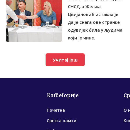
СНСД-а Жељка
Цвијановић истакла је
да је снага ове странке
одувијек била у људима
који је чине.
Учитај још
Категорије
С
Почетна
О 
Српска памти
Ко