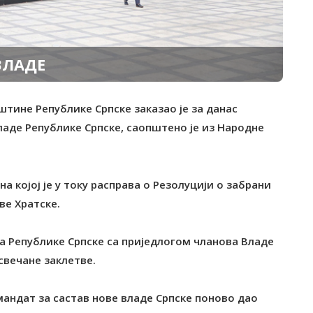
ВЛАДЕ
штине Републике Српске заказао је за данас
ладе Републике Српске, саопштено је из Народне
а којој је у току расправа о Резолуцији о забрани
е Хратске.
а Републике Српске са приједлогом чланова Владе
свечане заклетве.
мандат за састав нове владе Српске поново дао