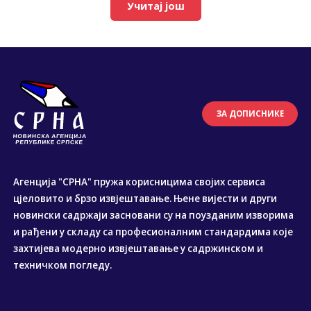
Учитај још
ЗА ДОПИСНИКЕ
Агенција "СРНА" пружа корисницима својих сервиса
цјеловито и брзо извјештавање. Њене вијести и други
новински садржаји засновани су на поузданим изворима
и рађени у складу са професионалним стандардима које
захтијева модерно извјештавање у садржинском и
техничком погледу.