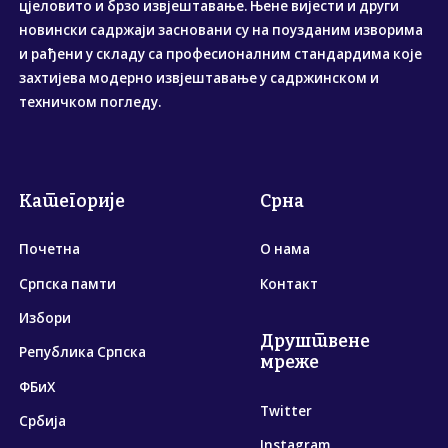
цјеловито и брзо извјештавање. Њене вијести и други
новински садржаји засновани су на поузданим изворима
и рађени у складу са професионалним стандардима које
захтијева модерно извјештавање у садржинском и
техничком погледу.
Категорије
Срна
Почетна
О нама
Српска памти
Контакт
Избори
Друштвене
Република Српска
мреже
ФБиХ
Twitter
Србија
Instagram