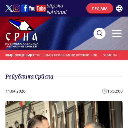
SRpska
ПРИЈАВА
NAtional
" У БАЊАЛУЦИ ПОСТАВЉЕН ПРИВРЕМЕНИ КРУЖНИ ТОК
УПИС НА ДРУГИ И Т
НАЈНОВИЈЕ ВИЈЕСТИ:
Република Српска
11.04.2026
16:52:00