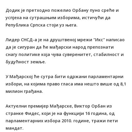
Додик је претходно пожелио Орбану пуно среће и
успјеха на сутрашњим изборима, истичући да
Република Српска стоји уз њега.
Лидер СНСД-а је на друштвеној мрежи "Икс" написао
да је сигуран да ће мађарски народ препознати
снагу политике која чува суверенитет, стабилност и
будућност земље.
У Мађарској ће сутра бити одржани парламентарни
избори, на којима право гласа има нешто више од 8,1
милион грађана.
Актуелни премијер Мађарске, Виктор Орбан из
странке Фидес, који је на функцији 16 година, од
парламентарних избора 2010. године, тражи пети
мандат.