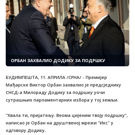
ОРБАН ЗАХВАЛИО ДОДИКУ ЗА ПОДРШКУ
БУДИМПЕШТА, 11. АПРИЛА /СРНА/ - Премијер
Мађарске Виктор Орбан захвалио је предсједнику
СНСД-а Милораду Додику за подршку уочи
сутрашњих парламентарних избора у тој земљи.
"Хвала ти, пријатељу. Веома цијеним твоју подршку",
написао је Орбан на друштвеној мрежи "Икс" у
одговору Додику.