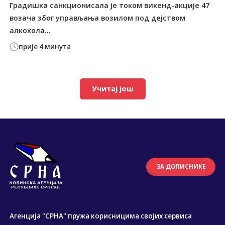
Градишка санкционисала је током викенд-акције 47
возача због управљања возилом под дејством
алкохола...
прије 4 минута
Учитај још
ЗА ДОПИСНИКЕ
Агенција "СРНА" пружа корисницима својих сервиса