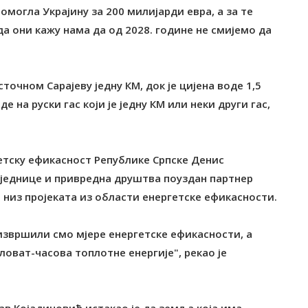
омогла Украјину за 200 милијарди евра, а за те
да они кажу нама да од 2028. године не смијемо да
сточном Сарајеву једну КМ, док је цијена воде 1,5
 на руски гас који је једну КМ или неки други гас,
етску ефикасност Републике Српске Денис
заједнице и привредна друштва поуздан партнер
 низ пројеката из области енергетске ефикасности.
 извршили смо мјере енергетске ефикасности, а
оват-часова топлотне енергије", рекао је