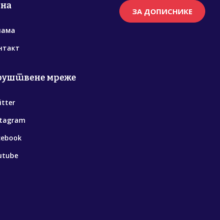
рна
ЗА ДОПИСНИКЕ
нама
нтакт
руштвене мреже
itter
stagram
cebook
utube