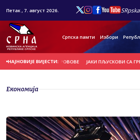
SRpska
Петак , 7. август 2026.
Српска памти
Избори
Републ
НАЈНОВИЈЕ ВИЈЕСТИ:
ЕЋЕ И НОСИЛА КРОВОВЕ
ЈАКИ ПЉУСКОВИ СА ГРМЉАВИН
Економија