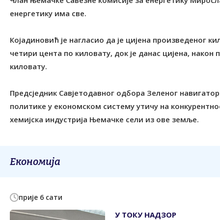
Члан њемачке Савезне комисије за енергетику Миросла
енергетику има све.
Којадиновић је нагласио да је цијена произведеног ки
четири цента по киловату, док је данас цијена, након п
киловату.
Предсједник Савјетодавног одбора Зеленог навигатора
политике у економском систему утичу на конкурентно
хемијска индустрија Њемачке сели из ове земље.
Економија
прије 6 сати
У ТОКУ НАДЗОР