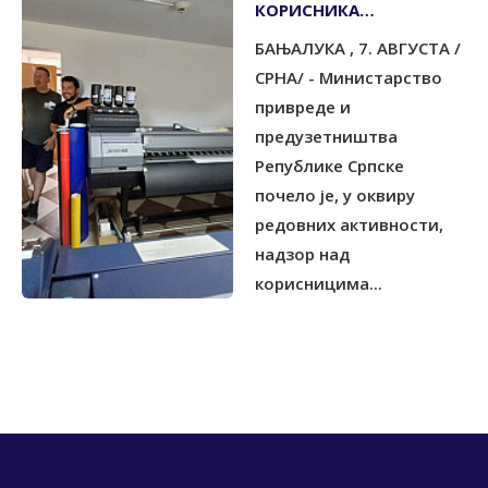
КОРИСНИКА
ПОДСТИЦАЈА ЗА
БАЊАЛУКА , 7. АВГУСТА /
УЛАГАЊА
СРНА/ - Министарство
привреде и
предузетништва
Републике Српске
почело је, у оквиру
редовних активности,
надзор над
корисницима...