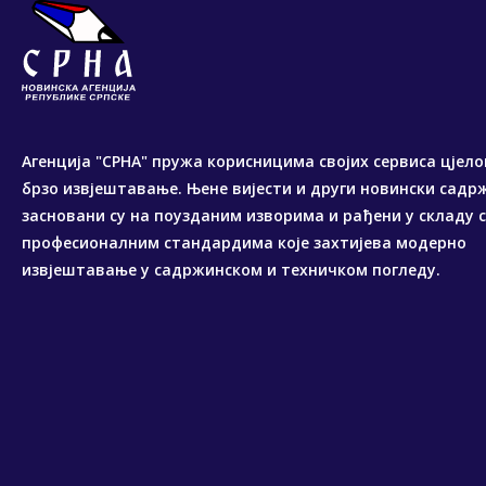
Агенција "СРНА" пружа корисницима својих сервиса цјело
брзо извјештавање. Њене вијести и други новински садр
засновани су на поузданим изворима и рађени у складу 
професионалним стандардима које захтијева модерно
извјештавање у садржинском и техничком погледу.