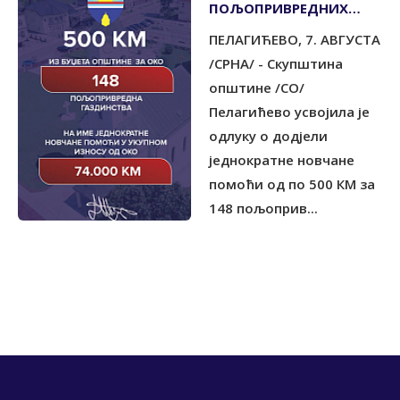
ПОЉОПРИВРЕДНИХ
ГАЗДИНСТАВА ПО 500
ПЕЛАГИЋЕВО, 7. АВГУСТА
КМ
/СРНА/ - Скупштина
општине /СО/
Пелагићево усвојила је
одлуку о додјели
једнократне новчане
помоћи од по 500 КМ за
148 пољоприв...