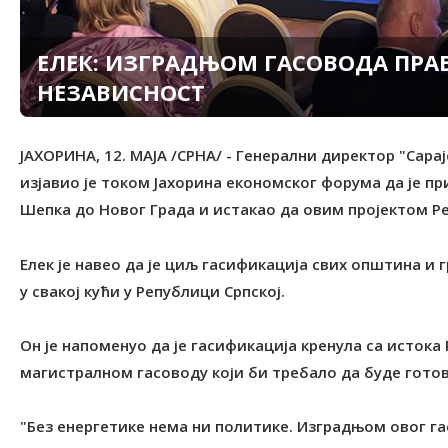
ЕЛЕК: ИЗГРАДЊОМ ГАСОВОДА ПРА
НЕЗАВИСНОСТ
ЈАХОРИНА, 12. МАЈА /СРНА/ - Генерални директор "Сара
изјавио је током Јахорина економског форума да је п
Шепка до Новог Града и истакао да овим пројектом Ре
Елек је навео да је циљ гасификација свих општина и 
у свакој кући у Републици Српској.
Он је напоменуо да је гасификација кренула са истока 
магистралном гасоводу који би требало да буде готов
"Без енергетике нема ни политике. Изградњом овог г