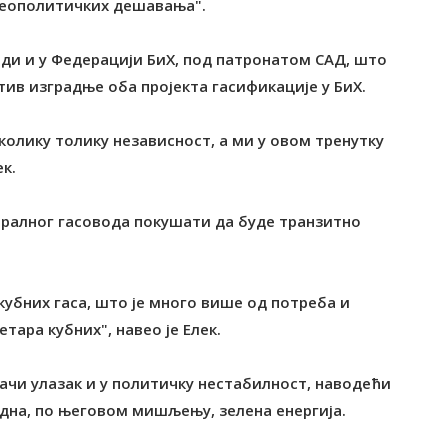
и геополитичких дешавања".
ади и у Федерацији БиХ, под патронатом САД, што
ротив изградње оба пројекта гасификације у БиХ.
колику толику независност, а ми у овом тренутку
ек.
тралног гасовода покушати да буде транзитно
убних гаса, што је много више од потреба и
ара кубних", навео је Елек.
ачи улазак и у политичку нестабилност, наводећи
једна, по његовом мишљењу, зелена енергија.