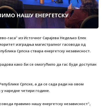
ВИМО НАШУ ЕНЕРГЕТСКУ
јево-гаса" из Источног Сарајева Недељко Елек
риоритет изградња магистралног гасовода од
публика Српска ствара енергетску независност.
градова како би се омогућило да гас буде доступан
Републике Српске, а да се сада ради на овом
 у наредне четири године.
асовода правимо нашу енергетску независност",