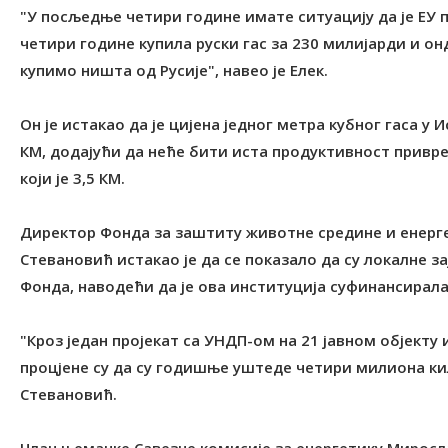
"У посљедње четири године имате ситуацију да је ЕУ п
четири године купила руски гас за 230 милијарди и он
купимо ништа од Русије", навео је Елек.
Он је истакао да је цијена једног метра кубног гаса у И
КМ, додајући да неће бити иста продуктивност привреде
који је 3,5 КМ.
Директор Фонда за заштиту животне средине и енерг
Стевановић истакао је да се показало да су локалне 
Фонда, наводећи да је ова институција суфинансирала
"Кроз један пројекат са УНДП-ом на 21 јавном објекту
процјене су да су годишње уштеде четири милиона кил
Стевановић.