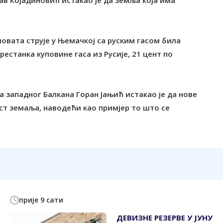
в Којадиновић истакао је да земља која има
ловата струје у Њемачкој са руским гасом била
рестанка куповине гаса из Русије, 21 цент по
 западног Балкана Горан Јањић истакао је да нове
ст земаља, наводећи као примјер то што се
прије 9 сати
ДЕВИЗНЕ РЕЗЕРВЕ У ЈУНУ