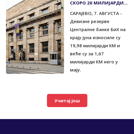
СКОРО 20 МИЛИЈАРДИ
КМ
САРАЈЕВО, 7. АВГУСТА -
Девизне резерве
Централне банке БиХ на
крају јуна износиле су
19,98 милијарди КМ и
веће су за 1,67
милијарди КМ него у
мају.
Учитај још