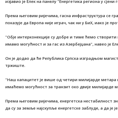
изјавио је Елек на панелу "Енергетика региона у сјен
Према његовим ријечима, гасна инфраструктура се гр
показује да Европа није играч, чак ни у БиХ, иако је п
"Обје интерконекције су добре и тиме ћемо створити 
имамо могућност и за гас из Азербејџана", навео је Ел
Он је додао да ће Република Српска изградњом магис
тржиште.
"Наш капацитет је више од четири милијарде метара к
имаћемо могућност за транзит око двије милијарде мет
Према његовим ријечима, енергетска нестабилност зн
да су за земље најскупље енергетске заблуде, а да је 