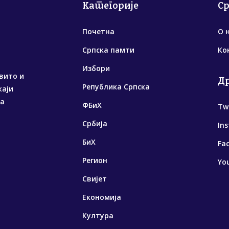
Категорије
С
Почетна
О 
Српска памти
Ко
Избори
вито и
Д
Република Српска
жаји
са
ФБиХ
Tw
Србија
In
БиХ
Fa
Регион
Yo
Свијет
Економија
Култура