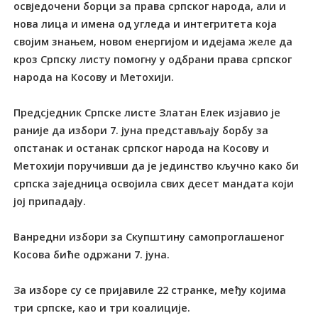
освједочени борци за права српског народа, али и
нова лица и имена од угледа и интегритета која
својим знањем, новом енергијом и идејама желе да
кроз Српску листу помогну у одбрани права српског
народа на Косову и Метохији.
Предсједник Српске листе Златан Елек изјавио је
раније да избори 7. јуна представљају борбу за
опстанак и останак српског народа на Косову и
Метохији поручивши да је јединство кључно како би
српска заједница освојила свих десет мандата који
јој припадају.
Ванредни избори за Скупштину самопроглашеног
Косова биће одржани 7. јуна.
За изборе су се пријавиле 22 странке, међу којима
три српске, као и три коалиције.