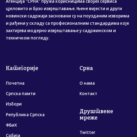
Агенција "СРНА" пружа корисницима својих сервиса
цјеловито и брзо извјештавање. Њене вијести и други
новински садржаји засновани су на поузданим изворима
и рађени у складу са професионалним стандардима које
захтијева модерно извјештавање у садржинском и
техничком погледу.
Категорије
Срна
Почетна
О нама
Српска памти
Контакт
Избори
Друштвене
Република Српска
мреже
ФБиХ
Twitter
Србија