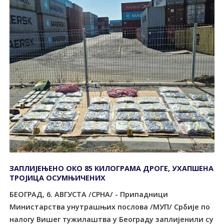
ЗАПЛИЈЕЊЕНО ОКО 85 КИЛОГРАМА ДРОГЕ, УХАПШЕНА
ТРОЈИЦА ОСУМЊИЧЕНИХ
БЕОГРАД, 6. АВГУСТА /СРНА/ - Припадници
Министарства унутрашњих послова /МУП/ Србије по
налогу Вишег тужилаштва у Београду заплијенили су