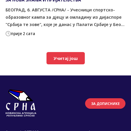
БЕОГРАД, 6. АВГУСТА /СРНА/ - Учесници спортско-
образовног кампа за дјецу и омладину из дијаспоре
"Србија те зове", које је данас у Палати Србије у Бео...
прије 2 сата
Учитај још
ЗА ДОПИСНИКЕ