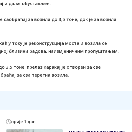
ћај и даље обустављен.
саобраћај за возила до 3,5 тоне, док је за возила
аћ у току је реконструкција моста и возила се
едној близини радова, наизмјеничним пропуштањем.
о 3,5 тоне, прелаз Каракај је отворен за све
браћај за сва теретна возила.
прије 1 дан