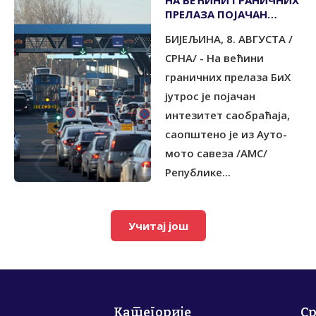
НА ВЕЋИНИ ГРАНИЧНИХ
ПРЕЛАЗА ПОЈАЧАН
САОБРАЋАЈ
БИЈЕЉИНА, 8. АВГУСТА /
СРНА/ - На већини
граничних прелаза БиХ
јутрос је појачан
интезитет саобраћаја,
саопштено је из Ауто-
мото савеза /АМС/
Републике...
Учитај још
Категорије
С