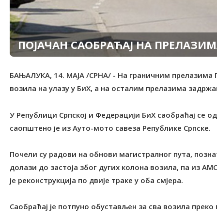
ПОЈАЧАН САОБРАЋАЈ НА ПРЕЛАЗИ
БАЊАЛУКА, 14. МАЈА /СРНА/ - На граничним прелазима 
возила на улазу у БиХ, а на осталим прелазима задрж
У Републици Српској и Федерацији БиХ саобраћај се од
саопштено је из Ауто-мото савеза Републике Српске.
Почели су радови на обнови магистралног пута, позна
долази до застоја због дугих колона возила, па из АМ
је реконструкција по двије траке у оба смјера.
Саобраћај је потпуно обустављен за сва возила прек