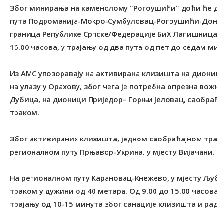
Због минирања на каменолому "Рогоушићи" доћи ће д
пута Подроманија-Мокро-Сумбуловац-Рогоушићи-Доњ
граница Републике Српске/Федерације БиХ Лапишница-
16.00 часова, у трајању од два пута од пет до седам м
Из АМС упозоравају на активирана клизишта на диони
на улазу у Орахову, због чега је потребна опрезна во
Дубица, на дионици Приједор– Горњи Јеловац, саобраћ
траком.
Због активираних клизишта, једном саобраћајном трак
регионалном путу Прњавор-Укрина, у мјесту Вијачани.
На регионалном путу Карановац-Кнежево, у мјесту Љуб
траком у дужини од 40 метара. Од 9.00 до 15.00 часо
трајању од 10-15 минута због санације клизишта и ра