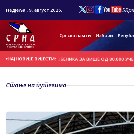
SRps
Недјеља , 9. август 2026.
Српска памти
Избори
Републ
НАЈНОВИЈЕ ВИЈЕСТИ:
А БЕСПЛАТНИХ УЏБЕНИКА ЗА ВИШЕ ОД 80.000 УЧЕНИКА
Стање на путевима