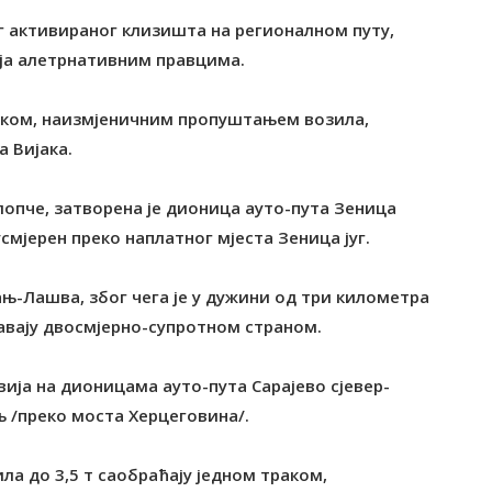
ог активираног клизишта на регионалном путу,
ија алетрнативним правцима.
аком, наизмјеничним пропуштањем возила,
а Вијака.
лопче, затворена је дионица ауто-пута Зеница
усмјерен преко наплатног мјеста Зеница југ.
ањ-Лашва, због чега је у дужини од три километра
равају двосмјерно-супротном страном.
вија на дионицама ауто-пута Сарајево сјевер-
љ /преко моста Херцеговина/.
ла до 3,5 т саобраћају једном траком,