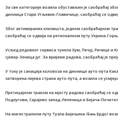
За све категорије возила обустављен је саобраћај зб
дионица Стари Угљевик-Главичице, саобраћај се одв
Због активираних клизишта, једном саобраћајном тр
саобраћај се одвија на регионалном путу Укрина-Горњ
Усљед редовног сервиса тунела Хум, Печуј, Ричице и К
сјевер-Зеница југ. За вријеме радова, саобраћај је пре
У току је санација коловоза на дионици ауто-пута Как
затворена лијева страна ауто-пута, а возила се усмје
Претицајном траком на мјесту радова саобраћај се од
Подлугови, Сарајево запад-Лепеница и Бијача-Почите
На магистралном путу Тузла-Бијељина /Бањ Брдо/ вози