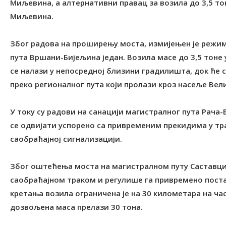
Миљевина, а алтернативни правац за возила до 3,5 то
Миљевина.
Због радова на проширењу моста, измијењен је режим
пута Вршани-Бијељина један. Возила масе до 3,5 тоне
се налази у непосредној близини градилишта, док ће с
преко регионалног пута који пролази кроз насеље Вел
У току су радови на санацији магистралног пута Рача-
се одвијати успорено са привременим прекидима у тра
саобраћајној сигнализацији.
Због оштећења моста на магистралном путу Саставци-
саобраћајном траком и регулише га привремено поста
кретања возила ограничена је на 30 километара на час
дозвољена маса прелази 30 тона.