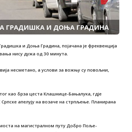
МА ГРАДИШКА И ДОЊА ГРАДИНА
Градишка и Доња Градина, појачана је фреквенција
авања нису дужа од 30 минута.
вија несметано, а услови за вожњу су повољни,
тог као брза цеста Клашнице-Бањалука, гдје
С Српске апелују на возаче на стрпљење. Планирана
о моста на магистралном путу Добро Поље-