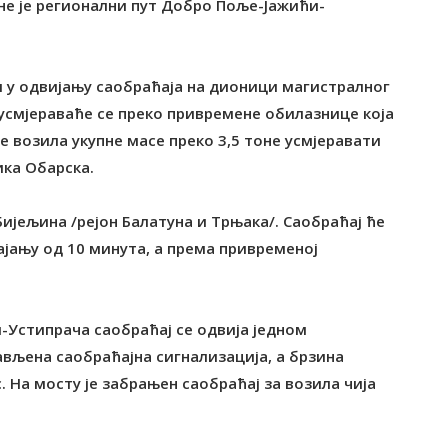
не је регионални пут Добро Поље-Јажићи-
 у одвијању саобраћаја на дионици магистралног
 усмјераваће се преко привремене обилазнице која
е возила укупне масе преко 3,5 тоне усмјеравати
ика Обарска.
Бијељина /рејон Балатуна и Трњака/. Саобраћај ће
јању од 10 минута, а према привременој
Устипрача саобраћај се одвија једном
вљена саобраћајна сигнализација, а брзина
. На мосту је забрањен саобраћај за возила чија