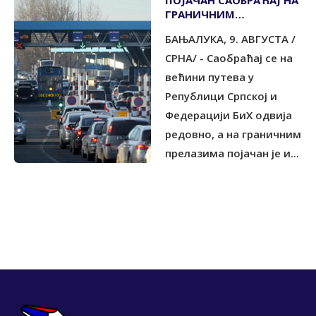
ПОЈАЧАН САОБРАЋАЈ НА
ГРАНИЧНИМ
ПРЕЛАЗИМА
БАЊАЛУКА, 9. АВГУСТА /
СРНА/ - Саобраћај се на
већини путева у
Републици Српској и
Федерацији БиХ одвија
редовно, а на граничним
прелазима појачан је и...