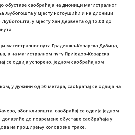
о обуставе саобраћаја на дионици магистралног
а Љубогошта у мјесту Рогоушићи и на дионици
Љубогошта, у мјесту Хан Дервента од 12.00 до
инута.
ци магистралног пута Градишка-Козарска Дубица,
жња, а на магистралном путу Приједор-Козарска
ај се одвија успорено, једном саобраћајном
ом, у дужини од 50 метара, саобраћај се одвија на
ачево, због клизишта, саобраћај се одвија једном
ва долазиће до повремене обуставе саобраћаја у
дова на проширењу коловозне траке.