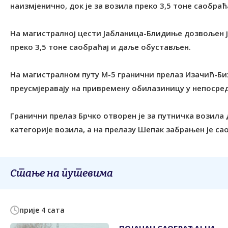
наизмјенично, док је за возила преко 3,5 тоне саобра
На магистралној цести Јабланица-Блидиње дозвољен је 
преко 3,5 тоне саобраћај и даље обустављен.
На магистралном путу М-5 гранични прелаз Изачић-Бих
преусмјеравају на привремену обилазиницу у непоср
Гранични прелаз Брчко отворен је за путничка возила д
категорије возила, а на прелазу Шепак забрањен је сао
Стање на путевима
прије 4 сата