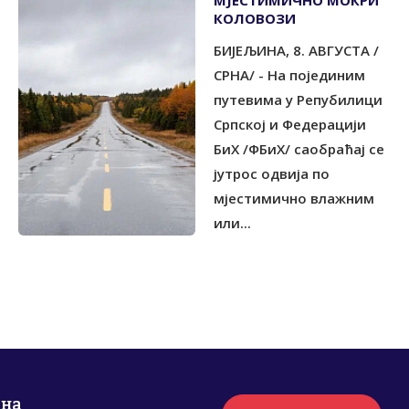
МЈЕСТИМИЧНО МОКРИ
КОЛОВОЗИ
БИЈЕЉИНА, 8. АВГУСТА /
СРНА/ - На појединим
путевима у Репубилици
Српској и Федерацији
БиХ /ФБиХ/ саобраћај се
јутрос одвија по
мјестимично влажним
или...
рна