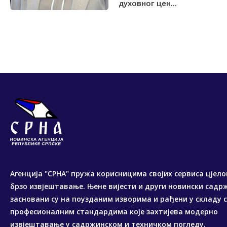
духовног цен...
Агенција "СРНА" пружа корисницима својих сервиса цјело
брзо извјештавање. Њене вијести и други новински садр
засновани су на поузданим изворима и рађени у складу 
професионалним стандардима које захтијева модерно
извјештавање у садржинском и техничком погледу.