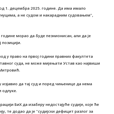
р од 1. децембра 2025. године. Да има имало
унуцима, а не судом и накарадним судовањем",
 године морао да буде пезнионисан, али да је
ј позицији.
вод у право на првој години правних факултета
тавног суда, не може мијењати Устав као највиши
 Митровић.
у изјавио да тај суд и поред чињенице да нема
и одлуке.
рацији БиХ да изаберу недостајуће судије, које ће
ју, те додао да је "судијски дефицит разлог за