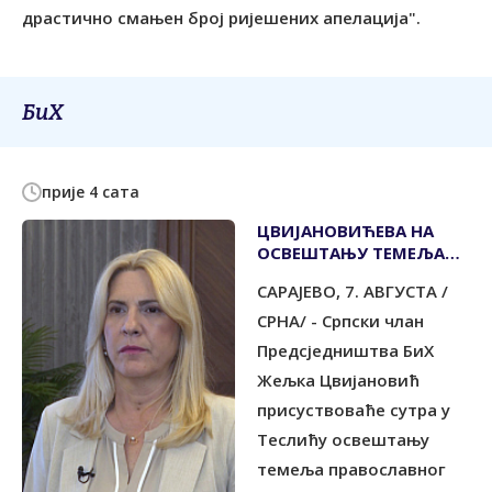
драстично смањен број ријешених апелација".
БиХ
прије 4 сата
ЦВИЈАНОВИЋЕВА НА
ОСВЕШТАЊУ ТЕМЕЉА
ПАРОХИЈСКОГ ДОМА У
САРАЈЕВО, 7. АВГУСТА /
ТЕСЛИЋУ
СРНА/ - Српски члан
Предсједништва БиХ
Жељка Цвијановић
присуствоваће сутра у
Теслићу освештању
темеља православног