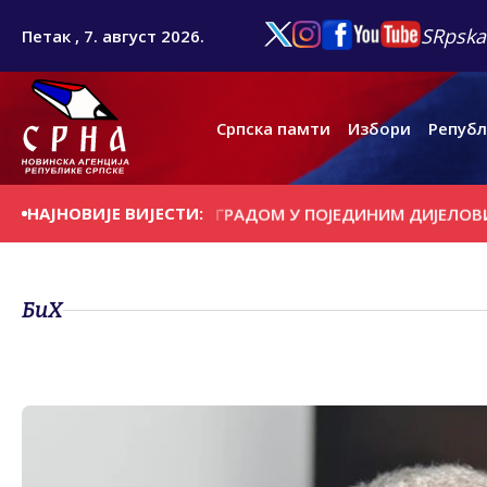
SRpska
Петак , 7. август 2026.
Српска памти
Избори
Републ
НАЈНОВИЈЕ ВИЈЕСТИ:
А ГРМЉАВИНОМ И ГРАДОМ У ПОЈЕДИНИМ ДИЈЕЛОВИМА СРБ
БиХ