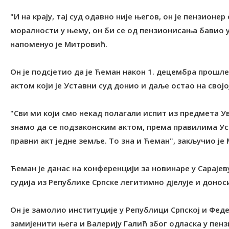
"И на крају, тај суд одавно није његов, он је пензионе
моралности у њему, он би се од пензионисања бавио 
напоменуо је Митровић.
Он је подсјетио да је Ћеман након 1. децембра прошле
актом који је Уставни суд донио и даље остао на својо
"Сви ми који смо некад полагали испит из предмета У
знамо да се подзаконским актом, према правилима Ус
правни акт једне земље. То зна и Ћеман", закључио је
Ћеман је данас на конференцији за новинаре у Сарајев
судија из Републике Српске легитимно дјелује и донос
Он је замолио институције у Републици Српској и Феде
замијенити њега и Валерију Галић због одласка у пензи