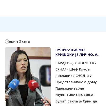
прије 5 сати
ВУЛИЋ: ПИСМО
КРИШОКУ ЈЕ ЛИЧНО, А
НЕ СТАВ
САРАЈЕВО, 7. АВГУСТА /
ПАРЛАМЕНТАРНЕ
СКУПШТИНЕ
СРНА/ - Шеф Клуба
посланика СНСД-а у
Представничком дому
Парламентарне
скупштине БиХ Сања
Вулић рекла је Срни да