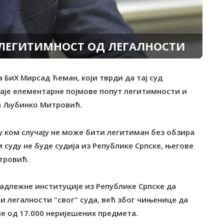
 ЛЕГИТИМНОСТ ОД ЛЕГАЛНОСТИ
а БиХ Мирсад Ћеман, који тврди да тај суд
наје елементарне појмове попут легитимности и
ва Љубинко Митровић.
и у ком случају не може бити легитиман без обзира
м суду не буде судија из Републике Српске, његове
итровић.
адлежне институције из Републике Српске да
 и легалности "свог" суда, већ због чињенице да
е од 17.000 неријешених предмета.