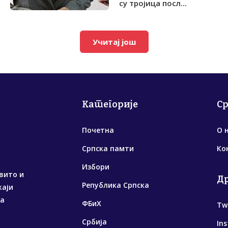
су тројица посл...
Учитај још
Категорије
С
Почетна
О 
Српска памти
Ко
Избори
вито и
Д
Република Српска
жаји
са
ФБиХ
Tw
Србија
In