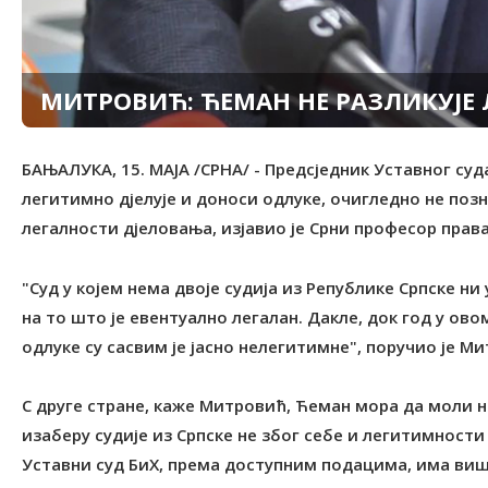
МИТРОВИЋ: ЋЕМАН НЕ РАЗЛИКУЈЕ
БАЊАЛУКА, 15. МАЈА /СРНА/ - Предсједник Уставног суд
легитимно дјелује и доноси одлуке, очигледно не поз
легалности дјеловања, изјавио је Срни професор пра
"Суд у којем нема двоје судија из Републике Српске н
на то што је евентуално легалан. Дакле, док год у ово
одлуке су сасвим је јасно нелегитимне", поручио је М
С друге стране, каже Митровић, Ћеман мора да моли н
изаберу судије из Српске не због себе и легитимности
Уставни суд БиХ, према доступним подацима, има виш