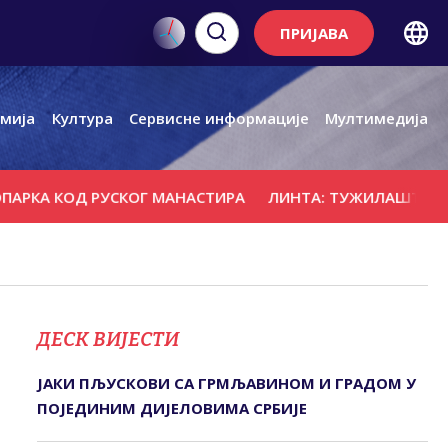
ПРИЈАВА
мија
Култура
Сервисне информације
Мултимедија
КОД РУСКОГ МАНАСТИРА
ЛИНТА: ТУЖИЛАШТВО У БЕОГРА
ДЕСК ВИЈЕСТИ
ЈАКИ ПЉУСКОВИ СА ГРМЉАВИНОМ И ГРАДОМ У
ПОЈЕДИНИМ ДИЈЕЛОВИМА СРБИЈЕ