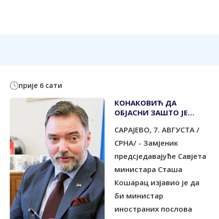
прије 6 сати
КОНАКОВИЋ ДА
ОБЈАСНИ ЗАШТО ЈЕ
СРБИН НА САМО ЈЕДНОЈ
САРАЈЕВО, 7. АВГУСТА /
РУКОВОДЕЋОЈ
ПОЗИЦИЈИ
СРНА/ - Замјеник
предсједавајуће Савјета
министара Сташа
Кошарац изјавио је да
би министар
иностраних послова