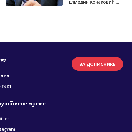
Елмедин Конаковић,...
рна
ЗА ДОПИСНИКЕ
нама
нтакт
руштвене мреже
itter
stagram