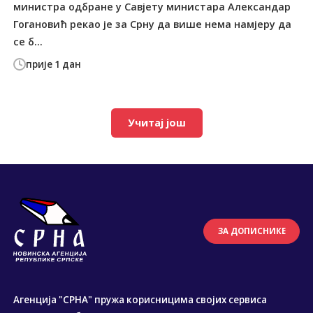
министра одбране у Савјету министара Александар
Гогановић рекао је за Срну да више нема намјеру да
се б...
прије 1 дан
Учитај још
ЗА ДОПИСНИКЕ
Агенција "СРНА" пружа корисницима својих сервиса