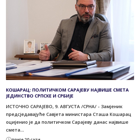
КОШАРАЦ: ПОЛИТИЧКОМ САРАЈЕВУ НАЈВИШЕ СМЕТА
ЈЕДИНСТВО СРПСКЕ И СРБИЈЕ
ИСТОЧНО САРАЈЕВО, 9. АВГУСТА /СРНА/ - Замјеник
предсједавајуће Савјета министара Сташа Кошарац
оцијенио је да политичком Сарајеву данас највише
смета...
прије 20 сати