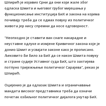
Шпирић је изјавио Срни да они који жале због
одласка Шмита и његовог грубог мијешања у
функционисање институција БиХ и закона на којима
почивају треба да се одмах повуку из политичког
живота јер нису спремни да носе одговорност.
"Неопходно је ставити ван снаге накарадне и
неуставне одлуке и измјене Кривичног закона које је
донио Шмит и усвајати законе како је прописано.
Љековито би било за БиХ да се након Шмита повуку
и стране судије Уставног суда БиХ, што захтијева
потпуно тријежњење политичког Сарајева", рекао је
Шпирић.
Оцијенио је да одлазак Шмита и ограничавање
мандата високог представника треба да означи
почетак озбиљног политичког дијалога унутар БиХ.