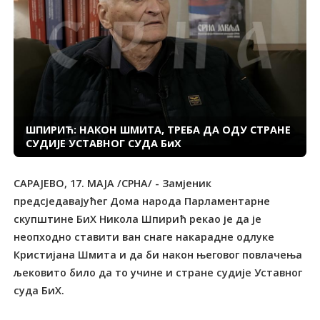
ШПИРИЋ: НАКОН ШМИTА, TРЕБА ДА ОДУ СTРАНЕ
СУДИЈЕ УСTАВНОГ СУДА БиХ
САРАЈЕВО, 17. МАЈА /СРНА/ - Замјеник
предсједавајућег Дома народа Парламентарне
скупштине БиХ Никола Шпирић рекао је да је
неопходно ставити ван снаге накарадне одлуке
Кристијана Шмита и да би након његовог повлачења
љековито било да то учине и стране судије Уставног
суда БиХ.