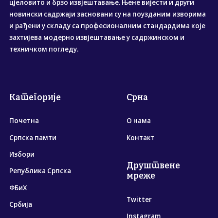
цјеловито и брзо извјештавање. Њене вијести и други
новински садржаји засновани су на поузданим изворима
и рађени у складу са професионалним стандардима које
захтијева модерно извјештавање у садржинском и
техничком погледу.
Категорије
Срна
Почетна
О нама
Српска памти
Контакт
Избори
Друштвене
Република Српска
мреже
ФБиХ
Twitter
Србија
Instagram