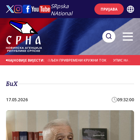
SRpska
ПРИЈАВА
NAtional
А" У БАЊАЛУЦИ ПОСТАВЉЕН ПРИВРЕМЕНИ КРУЖНИ ТОК
УПИС НА ДРУГИ И Т
НАЈНОВИЈЕ ВИЈЕСТИ:
БиХ
17.05.2026
09:32:00