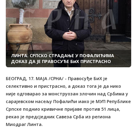
ЛИНТА: СРПСКО СТРАДАЊЕ У ПОФАЛИЋИМА
ДОКАЗ ДА ЈЕ ПРАВОСУЂЕ БиХ ПРИСТРАСНО
БЕОГРАД, 17. МАЈА /СРНА/ - Правосуђе БиХ је
селективно и пристрасно, а доказ тога је да нико
није одговарао за монструозан злочин над Србима у
сарајевском насељу Пофалићи иако је МУП Републике
Српске поднио кривичне пријаве против 51 лица,
рекао је предсједник Савеза Срба из региона
Миодраг Линта.