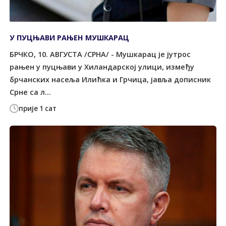
У ПУЦЊАВИ РАЊЕН МУШКАРАЦ
БРЧКО, 10. АВГУСTА /СРНА/ - Мушкарац је јутрос
рањен у пуцњави у Хиландарској улици, између
брчанских насеља Илићка и Грчица, јавља дописник
Срне са л...
прије 1 сат