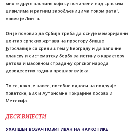
многе друге злочине који су почињени над српским
цивилима и ратним заробљеницима током рата",
навео је Линта.
Он је поновио да Србија треба да оснује меморијални
центар српских жртава на простору бивше
Југославије са средиштем у Београду и да започне
планску и систематску борбу за истину о карактеру
ратова и масовном страдању српског народа
деведесетих година прошлог вијека.
То се, како је навео, посебно односи на подручје
Хрватске, БиХ и Аутономне Покрајине Косово и
Метохија.
ДЕСК ВИЈЕСТИ
УХАПШЕН ВОЗАЧ ПОЗИТИВАН НА НАРКОТИКЕ