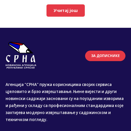
Учитај још
ЗА ДОПИСНИКЕ
Агенција "СРНА" пружа корисницима својих сервиса
цјеловито и брзо извјештавање. Њене вијести и други
новински садржаји засновани су на поузданим изворима
и рађени у складу са професионалним стандардима које
захтијева модерно извјештавање у садржинском и
техничком погледу.