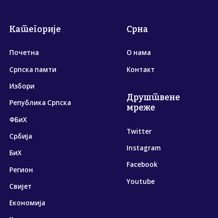
Категорије
Срна
Почетна
О нама
Српска памти
Контакт
Избори
Друштвене
Република Српска
мреже
ФБиХ
Twitter
Србија
Instagram
БиХ
Facebook
Регион
Youtube
Свијет
Економија