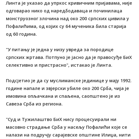
Линта је указао да упркос кривичним пријавама, није
одговарао нико од наредбодаваца и починилаца
монструозног злочина над око 200 српских цивила у
Пофалићима, од којих су 64 мученика била старија
од 60 година.
"У питању је једна у низу увреда за породице
српских жртава. Потпуно је јасно да је правосуђе БиХ
селективно и пристрасно", истакао је Линта.
Подсјетио је да су муслиманске јединице у мају 1992.
године напале и звјерски убиле око 200 Срба, чија је
имовина опљачкана и спаљена, саопштено је из
Савеза Срба из региона.
"Суд и Тужилаштво БиХ нису процесуирали ни
масовно страдање Срба у насељу Пофалићи које се
налази на подручју сарајевске општине Илиџа, нити