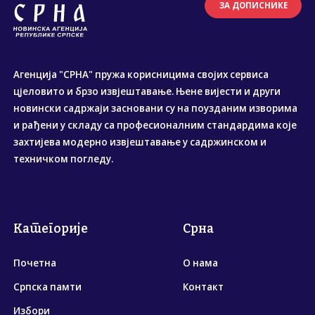
ЗА ДОПИСНИКЕ
Агенција "СРНА" пружа корисницима својих сервиса
цјеловито и брзо извјештавање. Њене вијести и други
новински садржаји засновани су на поузданим изворима
и рађени у складу са професионалним стандардима које
захтијева модерно извјештавање у садржинском и
техничком погледу.
Категорије
Срна
Почетна
О нама
Српска памти
Контакт
Избори