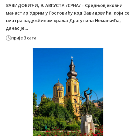
ЗАВИДОВИЋИ, 9. АВГУСТА /СРНА/ - Средњовјековни
манастир Удрим у Гостовићу код Завидовића, који се
сматра задужбином краља Драгутина Немањића,
данас је...
прије 3 сата