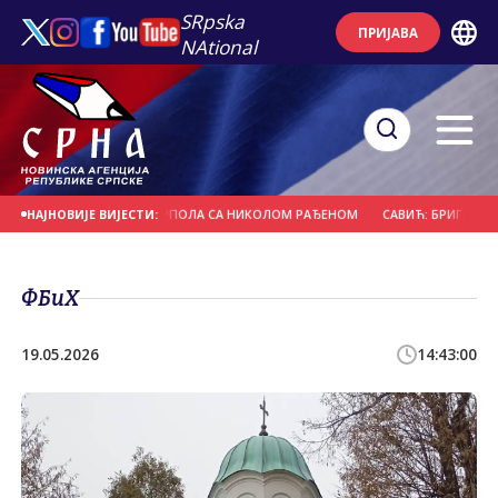
SRpska
ПРИЈАВА
NAtional
ОЛА ПЛИВАЊА И ВАТЕРПОЛА СА НИКОЛОМ РАЂЕНОМ
САВИЋ: БРИГА О ДРУГ
НАЈНОВИЈЕ ВИЈЕСТИ:
ФБиХ
19.05.2026
14:43:00