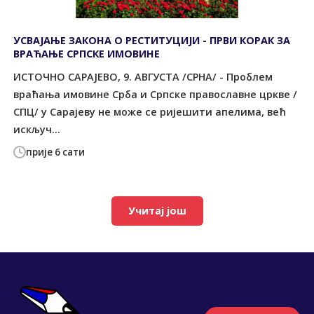
УСВАЈАЊЕ ЗАКОНА О РЕСТИТУЦИЈИ - ПРВИ КОРАК ЗА
ВРАЋАЊЕ СРПСКЕ ИМОВИНЕ
ИСТОЧНО САРАЈЕВО, 9. АВГУСТА /СРНА/ - Проблем
враћања имовине Срба и Српске православне цркве /
СПЦ/ у Сарајеву не може се ријешити апелима, већ
искључ...
прије 6 сати
Учитај још