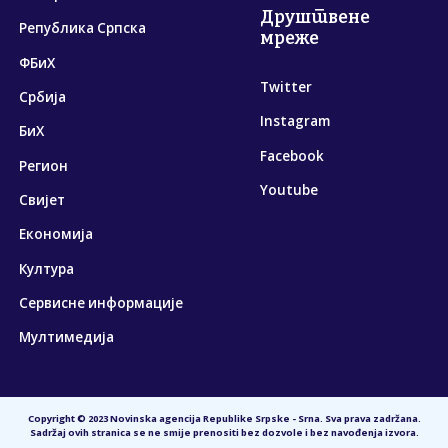
Друштвене
Република Српска
мреже
ФБиХ
Twitter
Србија
Instagram
БиХ
Facebook
Регион
Youtube
Свијет
Економија
Култура
Сервисне информације
Мултимедија
Copyright © 2023 Novinska agencija Republike Srpske - Srna. Sva prava zadržana.
Sadržaj ovih stranica se ne smije prenositi bez dozvole i bez navođenja izvora.