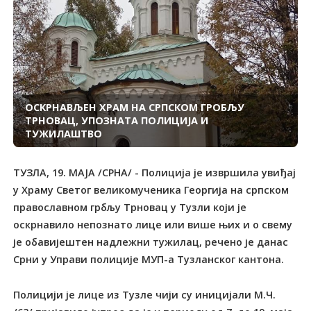
ОСКРНАВЉЕН ХРАМ НА СРПСКОМ ГРОБЉУ
ТРНОВАЦ, УПОЗНАТА ПОЛИЦИЈА И
ТУЖИЛАШТВО
ТУЗЛА, 19. МАЈА /СРНА/ - Полиција је извршила увиђај
у Храму Светог великомученика Георгија на српском
православном грбљу Трновац у Тузли који је
оскрнавило непознато лице или више њих и о свему
је обавијештен надлежни тужилац, речено је данас
Срни у Управи полиције МУП-а Тузланског кантона.
Полицији је лице из Тузле чији су иницијали М.Ч.