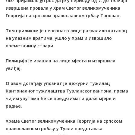
/63/ пријавило јутрос да је у периоду од 7. до 19. маја
извршена провала у Храм Светог великомученика
Георгија на српском православном грбљу Трновац.
Том приликом је непознато лице развалило катанац
на улазним вратима, ушло у Храм и извршило
преметачину ствари.
Полиција је изашла на лице мјеста и извршила
увиђај.
О овом догађају упознат је дежурни тужилац
Кантоналног тужилаштва Тузланског кантона, према
чијим упутама ће се предузимати даље мјере и
радње.
Храма Светог великомученика Георгија на српском
православном гробљу у Тузли представља