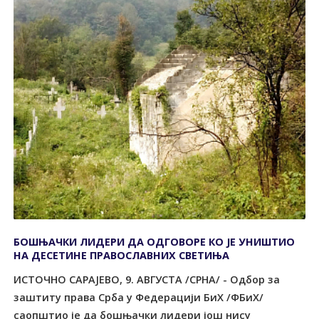
БОШЊАЧКИ ЛИДЕРИ ДА ОДГОВОРЕ КО ЈЕ УНИШТИО
НА ДЕСЕТИНЕ ПРАВОСЛАВНИХ СВЕТИЊА
ИСТОЧНО САРАЈЕВО, 9. АВГУСТА /СРНА/ - Одбор за
заштиту права Срба у Федерацији БиХ /ФБиХ/
саопштио је да бошњачки лидери још нису