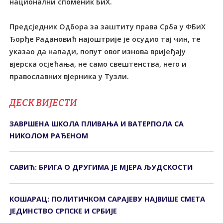
национални споменик БиХ.
Предсједник Одбора за заштиту права Срба у ФБиХ
Ђорђе Радановић најоштрије је осудио тај чин, те
указао да напади, попут овог изнова вријеђају
вјерска осјећања, не само свештенства, него и
православних вјерника у Тузли.
ДЕСК ВИЈЕСТИ
ЗАВРШЕНА ШКОЛА ПЛИВАЊА И ВАТЕРПОЛА СА
НИКОЛОМ РАЂЕНОМ
САВИЋ: БРИГА О ДРУГИМА ЈЕ МЈЕРА ЉУДСКОСТИ
КОШАРАЦ: ПОЛИТИЧКОМ САРАЈЕВУ НАЈВИШЕ СМЕТА
ЈЕДИНСТВО СРПСКЕ И СРБИЈЕ