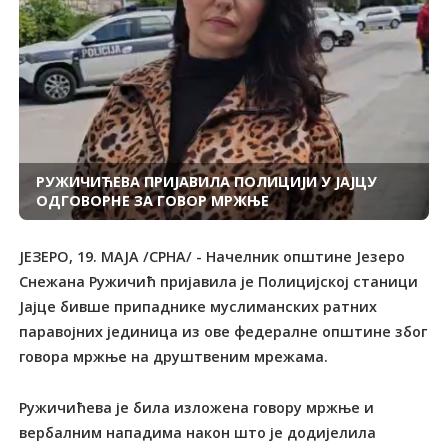
РУЖИЧИЋЕВА ПРИЈАВИЛА ПОЛИЦИЈИ У ЈАЈЦУ
ОДГОВОРНЕ ЗА ГОВОР МРЖЊЕ
ЈЕЗЕРО, 19. МАЈА /СРНА/ - Начелник општине Језеро
Снежана Ружичић пријавила је Полицијској станици
Јајце бивше припаднике муслиманских ратних
паравојних јединица из ове федералне општине због
говора мржње на друштвеним мрежама.
Ружичићева је била изложена говору мржње и
вербалним нападима након што је додијелила