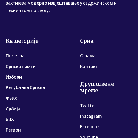
захтијева модерно извјештавање у садржинском и
техничком погледу.
Категорије
Срна
Почетна
О нама
Српска памти
Контакт
Избори
Друштвене
Република Српска
мреже
ФБиХ
Twitter
Србија
Instagram
БиХ
Facebook
Регион
Youtube