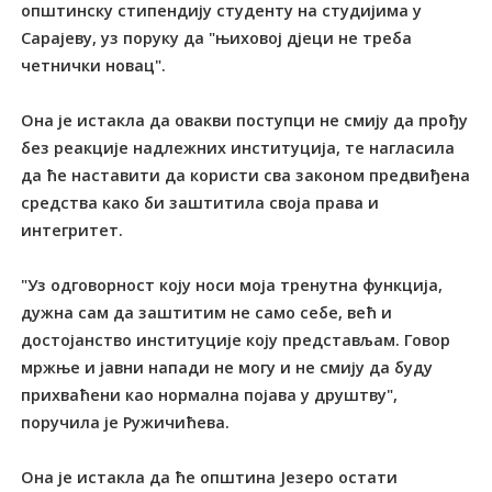
општинску стипендију студенту на студијима у
Сарајеву, уз поруку да "њиховој дјеци не треба
четнички новац".
Она је истакла да овакви поступци не смију да прођу
без реакције надлежних институција, те нагласила
да ће наставити да користи сва законом предвиђена
средства како би заштитила своја права и
интегритет.
"Уз одговорност коју носи моја тренутна функција,
дужна сам да заштитим не само себе, већ и
достојанство институције коју представљам. Говор
мржње и јавни напади не могу и не смију да буду
прихваћени као нормална појава у друштву",
поручила је Ружичићева.
Она је истакла да ће општина Језеро остати