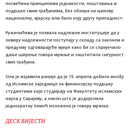
посвећена принципима једнакости, поштовања и
подршке свим грађанима, без обзира на њихову
националну, вјерску или било коју другу припадност.
Ружичићева је позвала надлежне институције да у
оквиру надлежности поступају у складу са законом и
предузму одговарајуће мјере како би се спријечило
даље ширење говора мржње и заштитила сигурност
свих грађана.
Она је изјавила раније да је 15. априла добила молбу
од Исламске заједнице за финансијску подршку
студентима који студирају на Факултету исламских
наука у Сарајеву, а након што је додијелила
једнократну помоћ изложена је говору мржње.
ДЕСК ВИЈЕСТИ