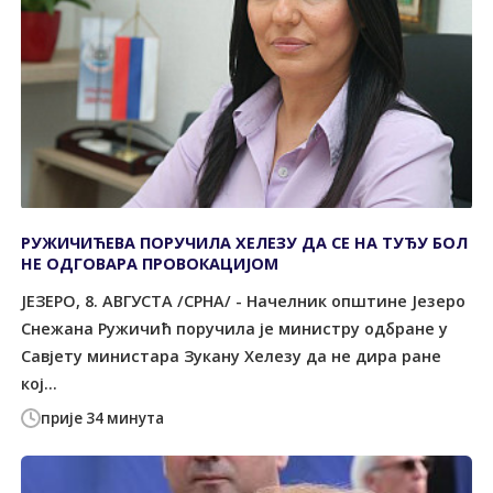
РУЖИЧИЋЕВА ПОРУЧИЛА ХЕЛЕЗУ ДА СЕ НА ТУЂУ БОЛ
НЕ ОДГОВАРА ПРОВОКАЦИЈОМ
ЈЕЗЕРО, 8. АВГУСТА /СРНА/ - Начелник општине Језеро
Снежана Ружичић поручила је министру одбране у
Савјету министара Зукану Хелезу да не дира ране
кој...
прије 34 минута