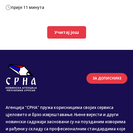
прије 11 минута
Учитај још
ЗА ДОПИСНИКЕ
Агенција "СРНА" пружа корисницима својих сервиса
цјеловито и брзо извјештавање. Њене вијести и други
новински садржаји засновани су на поузданим изворима
и рађени у складу са професионалним стандардима које