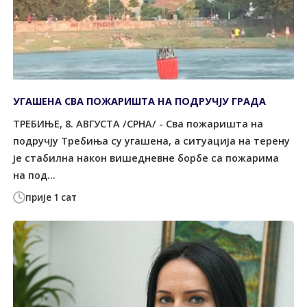
УГАШЕНА СВА ПОЖАРИШТА НА ПОДРУЧЈУ ГРАДА
ТРЕБИЊЕ, 8. АВГУСТА /СРНА/ - Сва пожаришта на
подручју Требиња су угашена, а ситуација на терену
је стабилна након вишедневне борбе са пожарима
на под...
прије 1 сат