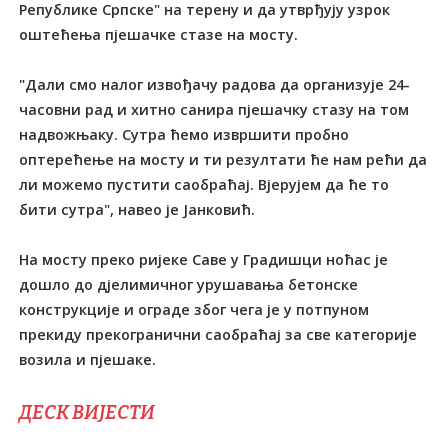
Републике Српске" на терену и да утврђују узрок
оштећења пјешачке стазе на мосту.
"Дали смо налог извођачу радова да организује 24-
часовни рад и хитно санира пјешачку стазу на том
надвожњаку. Сутра ћемо извршити пробно
оптерећење на мосту и ти резултати ће нам рећи да
ли можемо пустити саобраћај. Вјерујем да ће то
бити сутра", навео је Јанковић.
На мосту преко ријеке Саве у Градишци ноћас је
дошло до дјелимичног урушавања бетонске
конструкције и ограде због чега је у потпуном
прекиду прекогранични саобраћај за све категорије
возила и пјешаке.
ДЕСК ВИЈЕСТИ