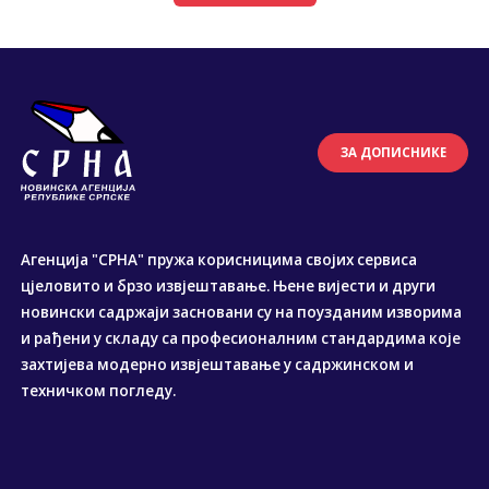
ЗА ДОПИСНИКЕ
Агенција "СРНА" пружа корисницима својих сервиса
цјеловито и брзо извјештавање. Њене вијести и други
новински садржаји засновани су на поузданим изворима
и рађени у складу са професионалним стандардима које
захтијева модерно извјештавање у садржинском и
техничком погледу.