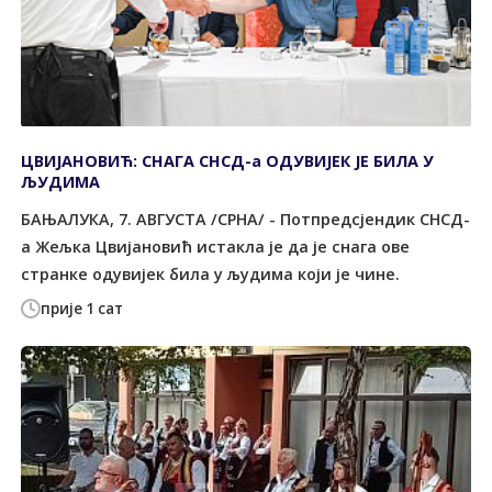
ЦВИЈАНОВИЋ: СНАГА СНСД-а ОДУВИЈЕК ЈЕ БИЛА У
ЉУДИМА
БАЊАЛУКА, 7. АВГУСТА /СРНА/ - Потпредсјендик СНСД-
а Жељка Цвијановић истакла је да је снага ове
странке одувијек била у људима који је чине.
прије 1 сат