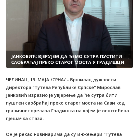
ЈАНКОВИЋ: ВЈЕРУЈЕМ ДА ЋЕМО СУТРА ПУСТИТИ
САОБРАЋАЈ ПРЕКО СТАРОГ МОСТА У ГРАДИШЦИ
ЧЕЛИНАЦ, 19. МАЈА /СРНА/ - Вршилац дужности
директора "Путева Републике Српске" Мирослав
Јанковић изразио је увјерење да ће сутра бити
пуштен саобраћај преко старог моста на Сави код
граничног прелаза Градишка на којем је општећена
пјешачка стаза.
Он је рекао новинарима да су инжењери "Путева