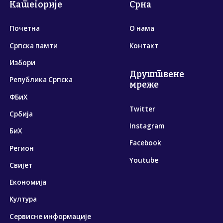
Категорије
Срна
Почетна
О нама
Српска памти
Контакт
Избори
Друштвене
Република Српска
мреже
ФБиХ
Twitter
Србија
Instagram
БиХ
Facebook
Регион
Youtube
Свијет
Економија
Култура
Сервисне информације