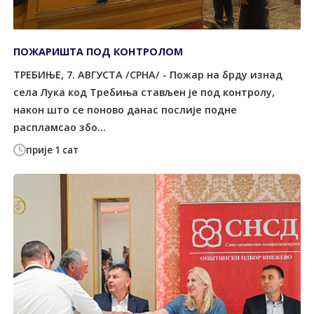
ПОЖАРИШТА ПОД КОНTРОЛОМ
ТРЕБИЊЕ, 7. АВГУСТА /СРНА/ - Пожар на брду изнад
села Лука код Tребиња стављен је под контролу,
након што се поново данас послије подне
распламсао збо...
прије 1 сат