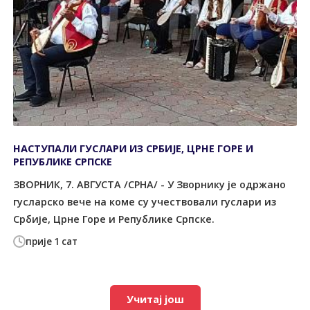
НАСТУПАЛИ ГУСЛАРИ ИЗ СРБИЈЕ, ЦРНЕ ГОРЕ И
РЕПУБЛИКЕ СРПСКЕ
ЗВОРНИК, 7. АВГУСТА /СРНА/ - У Зворнику је одржано
гусларско вече на коме су учествовали гуслари из
Србије, Црне Горе и Републике Српске.
прије 1 сат
Учитај још