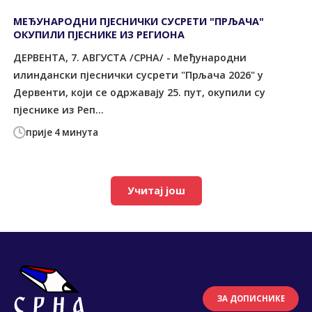
МЕЂУНАРОДНИ ПЈЕСНИЧКИ СУСРЕТИ "ПРЉАЧА"
ОКУПИЛИ ПЈЕСНИКЕ ИЗ РЕГИОНА
ДЕРВЕНТА, 7. АВГУСТА /СРНА/ - Међународни
илиндански пјеснички сусрети "Прљача 2026" у
Дервенти, који се одржавају 25. пут, окупили су
пјеснике из Реп...
прије 4 минута
Учитај још
ЗА ДОПИСНИКЕ