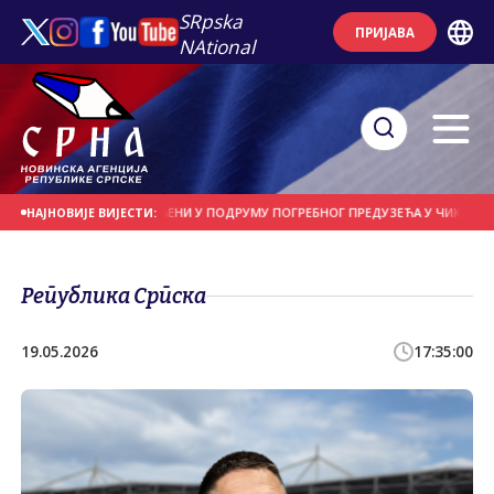
SRpska
ПРИЈАВА
NAtional
ЦИ 57 ЛИЦА ПРОНАЂЕНИ У ПОДРУМУ ПОГРЕБНОГ ПРЕДУЗЕЋА У ЧИКАГУ
У 
НАЈНОВИЈЕ ВИЈЕСТИ:
Република Српска
19.05.2026
17:35:00