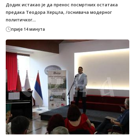
Додик истакао је да пренос посмртних остатака
предака Теодора Херцла, /оснивача модерног
политичког...
прије 14 минута