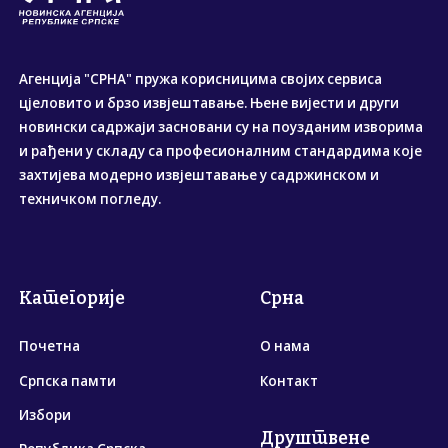
Агенција "СРНА" пружа корисницима својих сервиса
цјеловито и брзо извјештавање. Њене вијести и други
новински садржаји засновани су на поузданим изворима
и рађени у складу са професионалним стандардима које
захтијева модерно извјештавање у садржинском и
техничком погледу.
Категорије
Срна
Почетна
О нама
Српска памти
Контакт
Избори
Друштвене