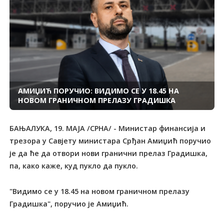
АМИЏИЋ ПОРУЧИО: ВИДИМО СЕ У 18.45 НА
НОВОМ ГРАНИЧНОМ ПРЕЛАЗУ ГРАДИШКА
БАЊАЛУКА, 19. МАЈА /СРНА/ - Министар финансија и
трезора у Савјету министара Срђан Амиџић поручио
је да ће да отвори нови гранични прелаз Градишка,
па, како каже, куд пукло да пукло.
"Видимо се у 18.45 на новом граничном прелазу
Градишка", поручио је Амиџић.