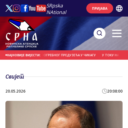
SRpska
ПРИЈАВА
NAtional
НАЂЕНИ У ПОДРУМУ ПОГРЕБНОГ ПРЕДУЗЕЋА У ЧИКАГУ
У ТОКУ НАДЗОР КО
НАЈНОВИЈЕ ВИЈЕСТИ:
Свијет
20.05.2026
20:08:00