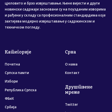
цјеловито и брзо извјештавање. Њене вијести и други
новински садржаји засновани су на поузданим изворима
и рађени у складу са професионалним стандардима које
захтијева модерно извјештавање у садржинском и
техничком погледу.
Категорије
Срна
Почетна
О нама
Српска памти
Контакт
Избори
Друштвене
Република Српска
мреже
ФБиХ
Twitter
Србија