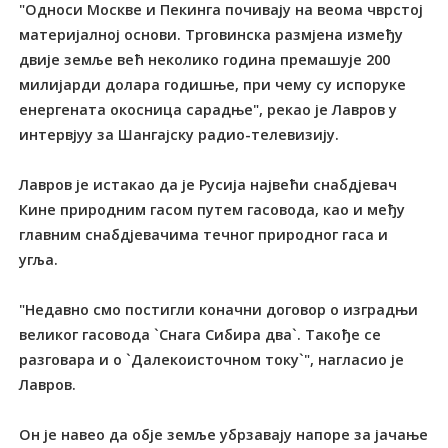
"Односи Москве и Пекинга почивају на веома чврстој
материјалној основи. Трговинска размјена између
двије земље већ неколико година премашује 200
милијарди долара годишње, при чему су испоруке
енергената окосница сарадње", рекао је Лавров у
интервјуу за Шангајску радио-телевизију.
Лавров је истакао да је Русија највећи снабдјевач
Кине природним гасом путем гасовода, као и међу
главним снабдјевачима течног природног гаса и
угља.
"Недавно смо постигли коначни договор о изградњи
великог гасовода `Снага Сибира два`. Такође се
разговара и о `Далекоисточном току`", нагласио је
Лавров.
Он је навео да обје земље убрзавају напоре за јачање