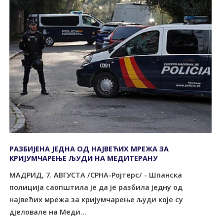
РАЗБИЈЕНА ЈЕДНА ОД НАЈВЕЋИХ МРЕЖА ЗА
КРИЈУМЧАРЕЊЕ ЉУДИ НА МЕДИТЕРАНУ
МАДРИД, 7. АВГУСТА /СРНА-Ројтерс/ - Шпанска
полиција саопштила је да је разбила једну од
највећих мрежа за кријумчарење људи које су
дјеловале на Меди...