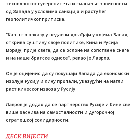
технолошког суверенитета и смањење зависности
од Запада у условима санкција и растућег
геополитичког притиска.
"Као што показују недавни догађаји у којима Запад
открива суштину своје политике, Кина и Русија
морају, прије свега, да се ослоне на сопствене снаге
и на наше братске односе", рекао је Лавров.
Он је оцијенио да су покушаји Запада да економски
изолује Русију и Кину пропали, указујући на нагли
раст кинеског извоза у Русију.
Лавров је додао да се партнерство Русије и Кине све
више заснива на самосталности и дугорочној
стратешкој солидарности.
ДЕСК ВИЈЕСТИ