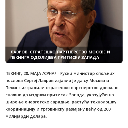
ЛАВРОВ: СТРАТЕШКО ПАРТНЕРСТВО МОСКВЕ И
ПЕКИНГА ОДОЛИЈЕВА ПРИТИСКУ ЗАПАДА
ПЕКИНГ, 20. МАЈА /СРНА/ - Руски министар спољних
послова Сергеј Лавров изјавио је да су Москва и
Пекинг изградили стратешко партнерство довољно
снажно да издржи притисак Запада, указујући на
ширење енергетске сарадње, растућу технолошку
координацију и трговинску размјену већу од 200
милијарди долара.