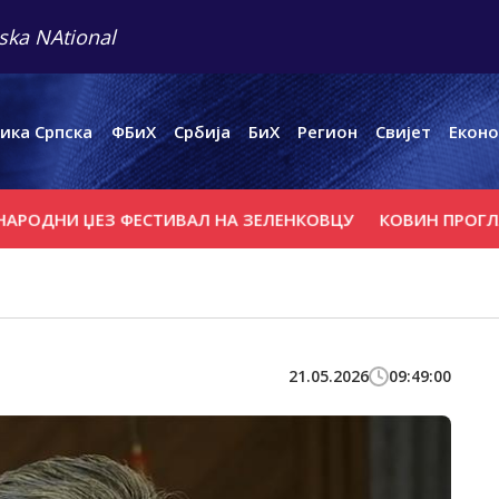
ska NAtional
ика Српска
ФБиХ
Србија
БиХ
Регион
Свијет
Еконо
И ЏЕЗ ФЕСТИВАЛ НА ЗЕЛЕНКОВЦУ
КОВИН ПРОГЛАСИО 
21.05.2026
09:49:00