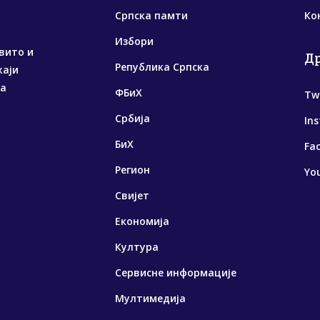
Српска памти
Ко
Избори
вито и
Д
Република Српска
жаји
са
ФБиХ
Tw
Србија
In
БиХ
Fa
Регион
Yo
Свијет
Економија
Култура
Сервисне информације
Мултимедија