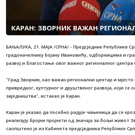
КАРАН: ЗВОРНИК ВАЖАН РЕГИОНАЛ
БАЊАЛУКА, 21. МАЈА /СРНА/ - Предсједник Републике С
градоначелнику Бојану Ивановићу, одборницима и гра
развој и благостање овог важног регионалног центра 
"Град Зворник, као важан регионални центар и мјесто 
привредног, културног и друштвеног развоја, који се о
заједништва", истакао је Каран.
Каран је указао да посебно радује чињеница да се кр
реализују бројни пројекти од значаја за бољи живот З
саопштено је из Кабинета предсједника Републике Срп