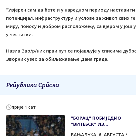
"Увјерен сам да ћете и у наредном периоду наставити 
потенцијал, инфраструктуру и услове за живот свих г
миру, поносу и добром расположењу, са вјером у још ус
у честитки.
Назив Зво/р/ник први пут се појављује у списима дубров
Зворник узео за обиљежавање Дана града.
Република Српска
прије 1 сат
"БОРАЦ" ПОБИЈЕДИО
"ВИТЕБСК" ИЗ
БЈЕЛОРУСИЈЕ
БАЊАЛУКА, 6. АВГУСТА /