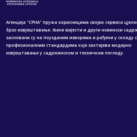
Агенција "СРНА" пружа корисницима својих сервиса цјело
брзо извјештавање. Њене вијести и други новински садр
засновани су на поузданим изворима и рађени у складу 
професионалним стандардима које захтијева модерно
извјештавање у садржинском и техничком погледу.