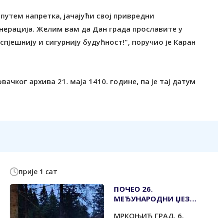
путем напретка, јачајући свој привредни
енерација. Желим вам да Дан града прославите у
пјешнију и сигурнију будућност!", поручио је Каран
ачког архива 21. маја 1410. године, па је тај датум
прије 1 сат
ПОЧЕО 26.
МЕЂУНАРОДНИ ЏЕЗ
ФЕСТИВАЛ НА
МРКОЊИЋ ГРАД, 6.