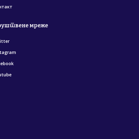
нтакт
руштвене мреже
itter
stagram
cebook
utube