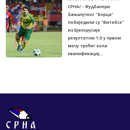
СРНА/ - Фудбалери
бањалучког "Борца"
побиједили су "Витебск"
из Бјелорусије
резултатом 1:0 у првом
мечу трећег кола
квалификациј...