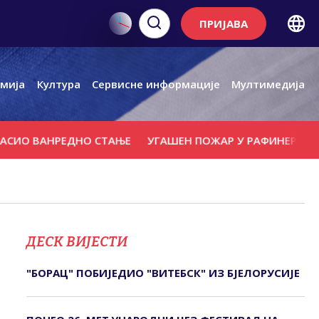
ПРИЈАВА
мија
Култура
Сервисне информације
Мултимедија
ВАНРЕДНО СТАЊЕ
УГАШЕН ПОЖАР У РАФИНЕРИЈИ НАФТЕ
ДЕСК ВИЈЕСТИ
"БОРАЦ" ПОБИЈЕДИО "ВИТЕБСК" ИЗ БЈЕЛОРУСИЈЕ