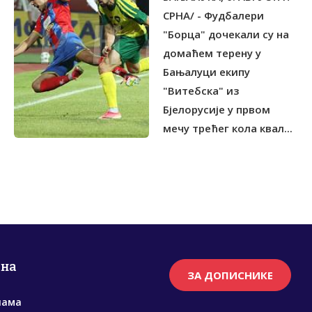
СРНА/ - Фудбалери
"Борца" дочекали су на
домаћем терену у
Бањалуци екипу
"Витебска" из
Бјелорусије у првом
мечу трећег кола квал...
рна
ЗА ДОПИСНИКЕ
нама