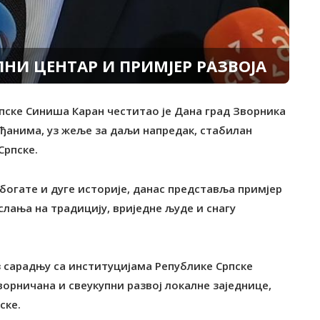
НИ ЦЕНТАР И ПРИМЈЕР РАЗВОЈА
рпске Синиша Каран честитао је Дана град Зворника
ђанима, уз жеље за даљи напредак, стабилан
Српске.
богате и дуге историје, данас представља примјер
слања на традицију, вриједне људе и снагу
оз сарадњу са институцијама Републике Српске
ворничана и свеукупни развој локалне заједнице,
ске.