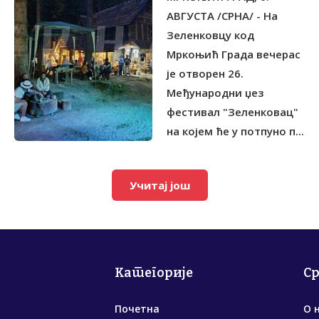
ЗЕЛЕНКОВЦУ
АВГУСТА /СРНА/ - На
Зеленковцу код
Мркоњић Града вечерас
је отворен 26.
Међународни џез
фестивал "Зеленковац"
на којем ће у потпуно п...
Учитај још
Категорије
С
Почетна
О 