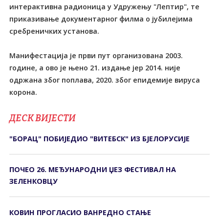
интерактивна радионица у Удружењу "Лептир", те
приказивање документарног филма о јубилејима
сребреничких установа.
Манифестација је први пут организована 2003.
године, а ово је њено 21. издање јер 2014. није
одржана због поплава, 2020. због епидемије вируса
корона.
ДЕСК ВИЈЕСТИ
"БОРАЦ" ПОБИЈЕДИО "ВИТЕБСК" ИЗ БЈЕЛОРУСИЈЕ
ПОЧЕО 26. МЕЂУНАРОДНИ ЏЕЗ ФЕСТИВАЛ НА
ЗЕЛЕНКОВЦУ
КОВИН ПРОГЛАСИО ВАНРЕДНО СТАЊЕ