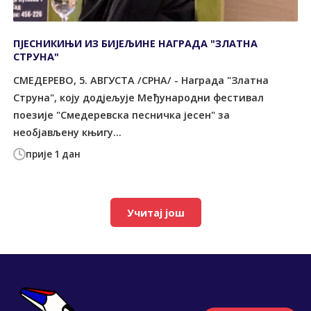
ПЈЕСНИКИЊИ ИЗ БИЈЕЉИНЕ НАГРАДА "ЗЛАТНА
СТРУНА"
СМЕДЕРЕВО, 5. АВГУСТА /СРНА/ - Награда "Златна
Струна", коју додјељује Међународни фестивал
поезије "Смедеревска песничка јесен" за
необјављену књигу...
прије 1 дан
Учитај још