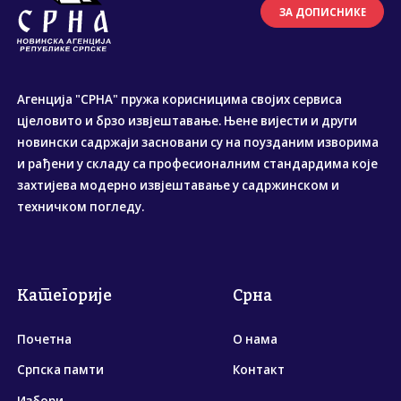
ЗА ДОПИСНИКЕ
Агенција "СРНА" пружа корисницима својих сервиса
цјеловито и брзо извјештавање. Њене вијести и други
новински садржаји засновани су на поузданим изворима
и рађени у складу са професионалним стандардима које
захтијева модерно извјештавање у садржинском и
техничком погледу.
Категорије
Срна
Почетна
О нама
Српска памти
Контакт
Избори