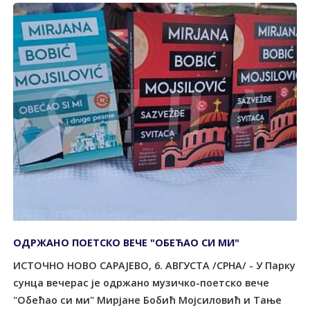
ОДРЖАНО ПОЕТСКО ВЕЧЕ "ОБЕЋАО СИ МИ"
ИСТОЧНО НОВО САРАЈЕВО, 6. АВГУСТА /СРНА/ - У Парку
сунца вечерас је одржано музичко-поетско вече
"Обећао си ми" Мирјане Бобић Мојсиловић и Тање