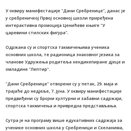
У оквиру манифестације "Дани Сребренице", данас је
у сребреничкој Првој основној школи приређена
интерактивна промоција Ценићеве књиге "У
царевини стилских фигура".
Одржана су и спортска такмичењима ученика
основних школа, те радионица знаковног језика за
чланове Удружења родитеља хендикепиране дјеце и
омладине "Лептир".
"Дани Сребренице" отворени су у петак, 29. маја и
трајаће до недјеље, 7. јуна. У оквиру манифестације
предвиђени су бројни културни и забавни садржаји,
спортска такмичења и привредна представљања.
Сутра је на програму више едукативних садржаја за
ученике основних школа у Сребреници и Скеланима,