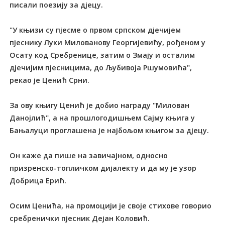
писали поезију за дјецу.
"У књизи су пјесме о првом српском дјечијем
пјеснику Луки Милованову Георгијевићу, рођеном у
Осату код Сребренице, затим о Змају и осталим
дјечијим пјесницима, до Љубивоја Ршумовића",
рекао је Ценић Срни.
За ову књигу Ценић је добио награду "Милован
Данојлић", а на прошлогодишњем Сајму књига у
Бањалуци проглашена је најбољом књигом за дјецу.
Он каже да пише на завичајном, односно
призренско-топличком дијалекту и да му је узор
Добрица Ерић.
Осим Ценића, на промоцији је своје стихове говорио
сребренички пјесник Дејан Коловић.