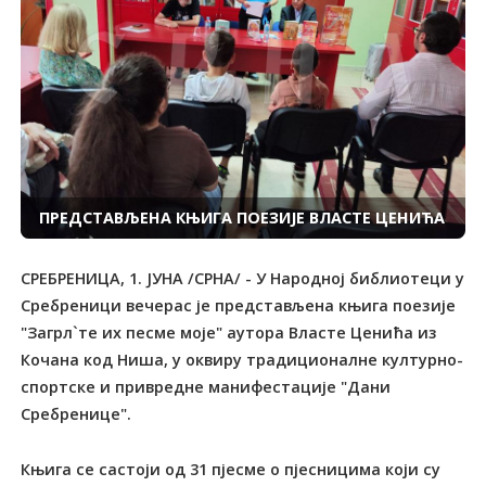
ПРЕДСТАВЉЕНА КЊИГА ПОЕЗИЈЕ ВЛАСТЕ ЦЕНИЋА
СРЕБРЕНИЦА, 1. ЈУНА /СРНА/ - У Народној библиотеци у
Сребреници вечерас је представљена књига поезије
"Загрл`те их песме моје" аутора Власте Ценића из
Кочана код Ниша, у оквиру традиционалне културно-
спортске и привредне манифестације "Дани
Сребренице".
Књига се састоји од 31 пјесме о пјесницима који су