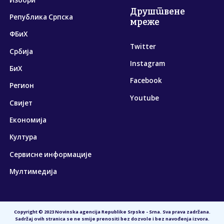
Друштвене
Република Српска
мреже
ФБиХ
Twitter
Србија
Instagram
БиХ
Facebook
Регион
Youtube
Свијет
Економија
Култура
Сервисне информације
Мултимедија
Copyright © 2023 Novinska agencija Republike Srpske - Srna. Sva prava zadržana.
Sadržaj ovih stranica se ne smije prenositi bez dozvole i bez navođenja izvora.