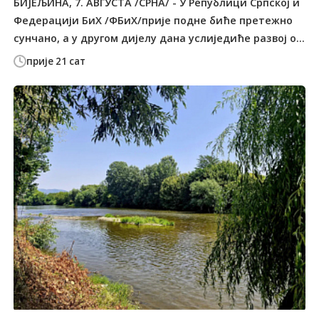
БИЈЕЉИНА, 7. АВГУСТА /СРНА/ - У Републици Српској и
Федерацији БиХ /ФБиХ/прије подне биће претежно
сунчано, а у другом дијелу дана услиједиће развој о...
прије 21 сат