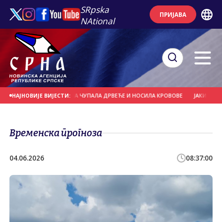
SRpska
ПРИЈАВА
NAtional
АНАШЊИ ДАН
ОЛУЈА ЧУПАЛА ДРВЕЋЕ И НОСИЛА КРОВОВЕ
ЈАКИ ПЉУСКОВ
НАЈНОВИЈЕ ВИЈЕСТИ:
Временска прогноза
04.06.2026
08:37:00