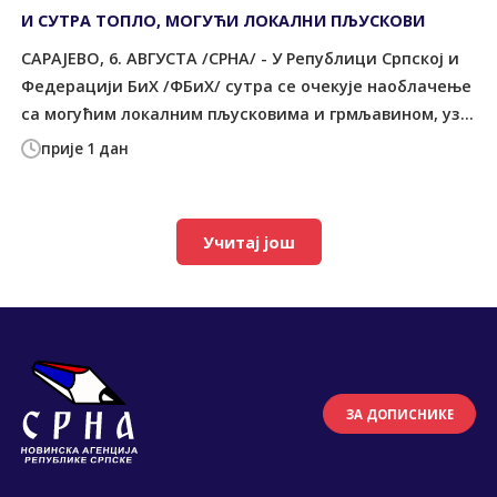
И СУТРА ТОПЛО, МОГУЋИ ЛОКАЛНИ ПЉУСКОВИ
САРАЈЕВО, 6. АВГУСТА /СРНА/ - У Републици Српској и
Федерацији БиХ /ФБиХ/ сутра се очекује наоблачење
са могућим локалним пљусковима и грмљавином, уз...
прије 1 дан
Учитај још
ЗА ДОПИСНИКЕ