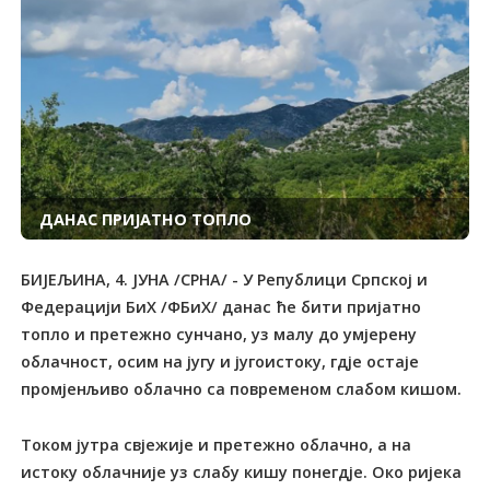
ДАНАС ПРИЈАТНО ТОПЛО
БИЈЕЉИНА, 4. ЈУНА /СРНА/ - У Републици Српској и
Федерацији БиХ /ФБиХ/ данас ће бити пријатно
топло и претежно сунчано, уз малу до умјерену
облачност, осим на југу и југоистоку, гдје остаје
промјенљиво облачно са повременом слабом кишом.
Током јутра свјежије и претежно облачно, а на
истоку облачније уз слабу кишу понегдје. Око ријека