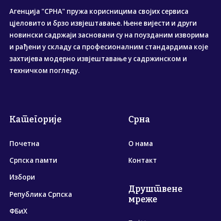
Агенција "СРНА" пружа корисницима својих сервиса
цјеловито и брзо извјештавање. Њене вијести и други
новински садржаји засновани су на поузданим изворима
и рађени у складу са професионалним стандардима које
захтијева модерно извјештавање у садржинском и
техничком погледу.
Категорије
Срна
Почетна
О нама
Српска памти
Контакт
Избори
Друштвене
Република Српска
мреже
ФБиХ