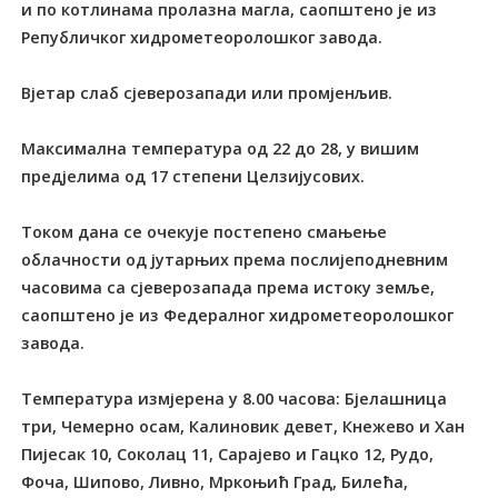
и по котлинама пролазна магла, саопштено је из
Републичког хидрометеоролошког завода.
Вјетар слаб сјеверозапади или промјенљив.
Максимална температура од 22 до 28, у вишим
предјелима од 17 степени Целзијусових.
Током дана се очекује постепено смањење
облачности од јутарњих према послијеподневним
часовима са сјеверозапада према истоку земље,
саопштено је из Федералног хидрометеоролошког
завода.
Температура измјерена у 8.00 часова: Бјелашница
три, Чемерно осам, Калиновик девет, Кнежево и Хан
Пијесак 10, Соколац 11, Сарајево и Гацко 12, Рудо,
Фоча, Шипово, Ливно, Мркоњић Град, Билећа,