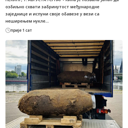
озбиљно схвати забринутост међународне
заједнице и испуни своје обавезе у вези са
неширењем нукле...
прије 1 сат