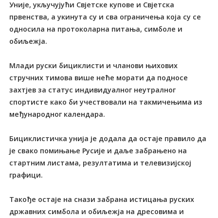
Уније, укључујући Свјетске купове и Свјетска
првенства, а укинута су и сва ограничења која су се
односила на протоколарна питања, симболе и
обиљежја.
Млади руски бициклисти и чланови њихових
стручних тимова више неће морати да подносе
захтјев за статус индивидуалног неутралног
спортисте како би учествовали на такмичењима из
међународног календара.
Бициклистичка унија је додала да остаје правило да
је свако помињање Русије и даље забрањено на
стартним листама, резултатима и телевизијској
графици.
Такође остаје на снази забрана истицања руских
државних симбола и обиљежја на дресовима и