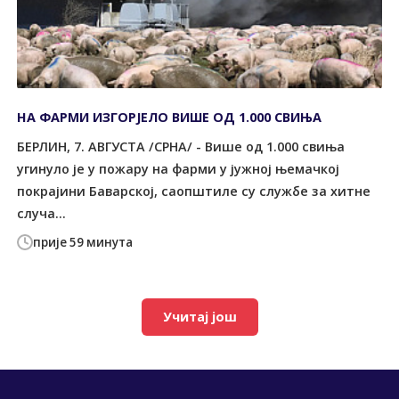
НА ФАРМИ ИЗГОРЈЕЛО ВИШЕ ОД 1.000 СВИЊА
БЕРЛИН, 7. АВГУСТА /СРНА/ - Више од 1.000 свиња
угинуло је у пожару на фарми у јужној њемачкој
покрајини Баварској, саопштиле су службе за хитне
случа...
прије 59 минута
Учитај још