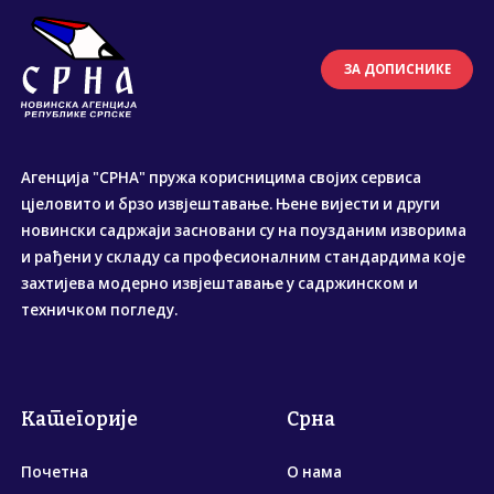
ЗА ДОПИСНИКЕ
Агенција "СРНА" пружа корисницима својих сервиса
цјеловито и брзо извјештавање. Њене вијести и други
новински садржаји засновани су на поузданим изворима
и рађени у складу са професионалним стандардима које
захтијева модерно извјештавање у садржинском и
техничком погледу.
Категорије
Срна
Почетна
О нама