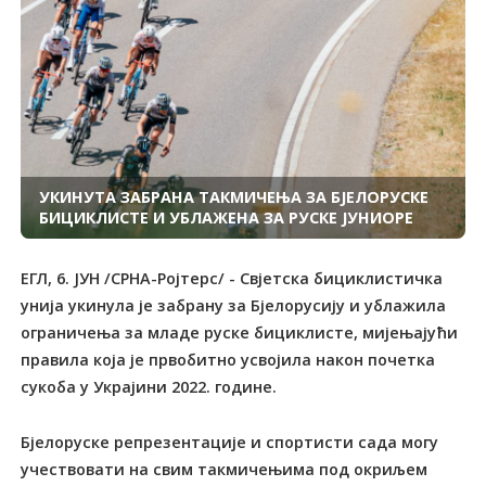
УКИНУТА ЗАБРАНА ТАКМИЧЕЊА ЗА БЈЕЛОРУСКЕ
БИЦИКЛИСТЕ И УБЛАЖЕНА ЗА РУСКЕ ЈУНИОРЕ
ЕГЛ, 6. ЈУН /СРНА-Ројтерс/ - Свјетска бициклистичка
унија укинула је забрану за Бјелорусију и ублажила
ограничења за младе руске бициклисте, мијењајући
правила која је првобитно усвојила након почетка
сукоба у Украјини 2022. године.
Бјелоруске репрезентације и спортисти сада могу
учествовати на свим такмичењима под окриљем