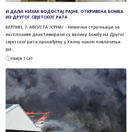
И ДАЉЕ НИЗАК ВОДОСТАЈ РАЈНЕ, ОТКРИВЕНА БОМБА
ИЗ ДРУГОГ СВЈЕТСКОГ РАТА
БЕРЛИН, 7. АВГУСТА /СРНА/ - Немачки стручњаци за
експлозиве деактивирали су велику бомбу из Другог
свјетског рата пронађену у Келну након повлачења
ри...
прије 1 сат