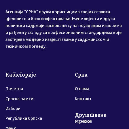
Агенција "СРНА" пружа корисницима својих сервиса
цјеловито и брзо извјештавање. Њене вијести и други
новински садржаји засновани су на поузданим изворима
и рађени у складу са професионалним стандардима које
захтијева модерно извјештавање у садржинском и
техничком погледу.
Категорије
Срна
Почетна
О нама
Српска памти
Контакт
Избори
Друштвене
Република Српска
мреже
ФБиХ