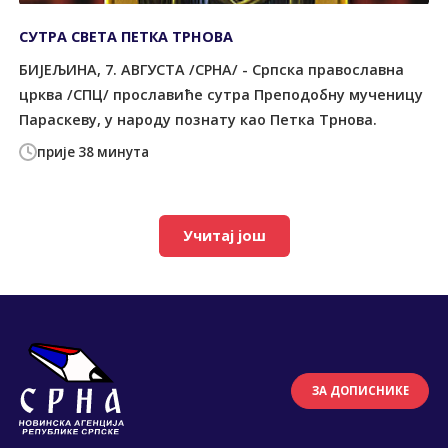
СУТРА СВЕTА ПЕTКА TРНОВА
БИЈЕЉИНА, 7. АВГУСTА /СРНА/ - Српска православна
црква /СПЦ/ прославиће сутра Преподобну мученицу
Параскеву, у народу познату као Петка Tрнова.
прије 38 минута
Учитај још
ЗА ДОПИСНИКЕ