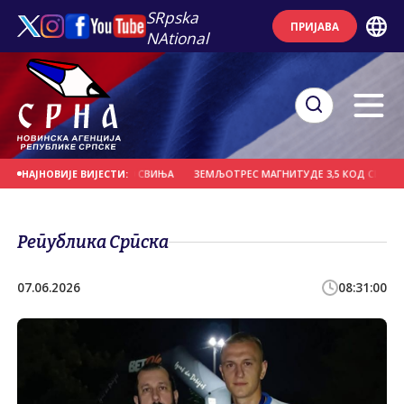
SRpska
ПРИЈАВА
NAtional
ОРЈЕЛО ВИШЕ ОД 1.000 СВИЊА
ЗЕМЉОТРЕС МАГНИТУДЕ 3,5 КОД СЕЊА
О
НАЈНОВИЈЕ ВИЈЕСТИ:
Република Српска
07.06.2026
08:31:00