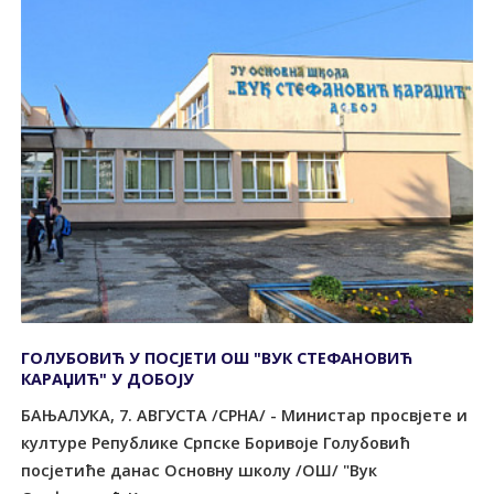
ГОЛУБОВИЋ У ПОСЈЕТИ ОШ "ВУК СТЕФАНОВИЋ
КАРАЏИЋ" У ДОБОЈУ
БАЊАЛУКА, 7. АВГУСТА /СРНА/ - Министар просвјете и
културе Републике Српске Боривоје Голубовић
посјетиће данас Основну школу /ОШ/ "Вук