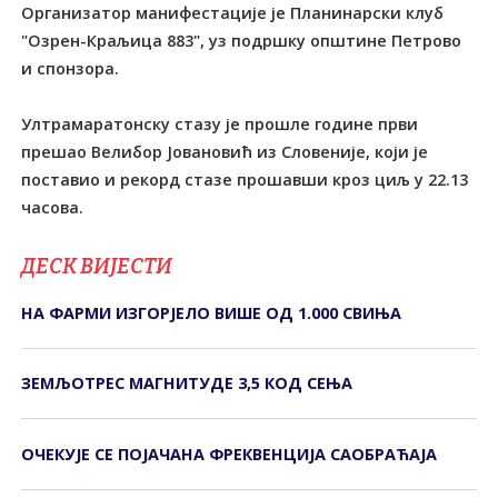
Организатор манифестације је Планинарски клуб
"Озрен-Краљица 883", уз подршку општине Петрово
и спонзора.
Ултрамаратонску стазу је прошле године први
прешао Велибор Јовановић из Словеније, који је
поставио и рекорд стазе прошавши кроз циљ у 22.13
часова.
ДЕСК ВИЈЕСТИ
НА ФАРМИ ИЗГОРЈЕЛО ВИШЕ ОД 1.000 СВИЊА
ЗЕМЉОТРЕС МАГНИТУДЕ 3,5 КОД СЕЊА
ОЧЕКУЈЕ СЕ ПОЈАЧАНА ФРЕКВЕНЦИЈА САОБРАЋАЈА