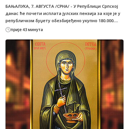
БАЊАЛУКА, 7. АВГУСТА /СРНА/ - У Републици Српској
данас ће почети исплата јулских пензија за које је у
републичком буџету обезбијеђено укупно 180.000....
прије 43 минута