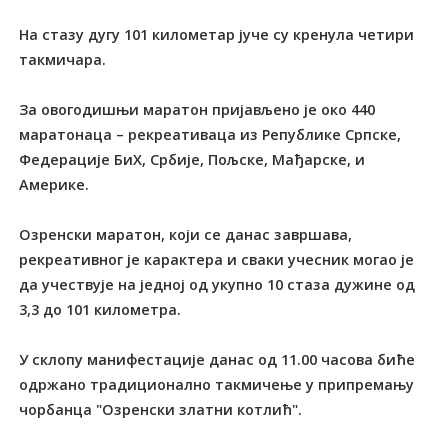
На стазу дугу 101 километар јуче су кренула четири
такмичара.
За овогодишњи маратон пријављено је око 440
маратонаца – рекреативаца из Републике Српске,
Федерације БиХ, Србије, Пољске, Мађарске, и
Америке.
Озренски маратон, који се данас завршава,
рекреативног је карактера и сваки учесник могао је
да учествује на једној од укупно 10 стаза дужине од
3,3 до 101 километра.
У склопу манифестације данас од 11.00 часова биће
одржано традиционално такмичење у припремању
чорбанца "Озренски златни котлић".