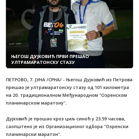
ЊЕГОШ ДУЈКОВИЋ ПРВИ ПРЕШАО
УЛТРАМАРАТОНСКУ СТАЗУ
ПЕТРОВО, 7. ЈУНА /СРНА/ - Његош Дујковић из Петрова
прешао је ултрамаратонску стазу од 101 километра
на 20. традиционалном Међународном "Озренском
планинарском маратону".
Дујковић је прошао кроз циљ синоћ у 23.59 часова,
саопштено је из Организационог одбора "Озренски
планинарски маратон".