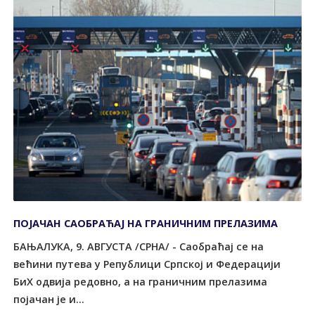
ПОЈАЧАН САОБРАЋАЈ НА ГРАНИЧНИМ ПРЕЛАЗИМА
БАЊАЛУКА, 9. АВГУСТА /СРНА/ - Саобраћај се на
већини путева у Републици Српској и Федерацији
БиХ одвија редовно, а на граничним прелазима
појачан је и...