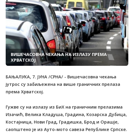
ВИШЕЧАСОВНА ЧЕКАЊА НА ИЗЛАЗУ ПРЕМА
ХРВАТСКОЈ
БАЊАЛУКА, 7. ЈУНА /СРНА/ - Вишечасовна чекања
јутрос су забиљежена на више граничних прелаза
према Хрватској.
Гужве су на излазу из БиХ на граничним прелазима
Изачић, Велика Кладуша, Градина, Козарска Дубица,
Костајница, Нови Град, Градишка, Брод и Орашје,
саопштено је из Ауто-мото савеза Републике Српске.