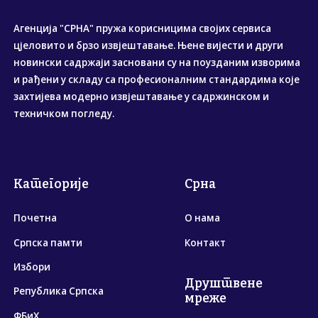
Агенција "СРНА" пружа корисницима својих сервиса
цјеловито и брзо извјештавање. Њене вијести и други
новински садржаји засновани су на поузданим изворима
и рађени у складу са професионалним стандардима које
захтијева модерно извјештавање у садржинском и
техничком погледу.
Категорије
Срна
Почетна
О нама
Српска памти
Контакт
Избори
Друштвене
Република Српска
мреже
ФБиХ