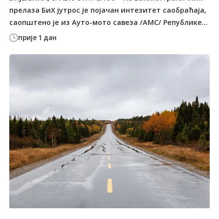
прелаза БиХ јутрос је појачан интезитет саобраћаја,
саопштено је из Ауто-мото савеза /АМС/ Републике...
прије 1 дан