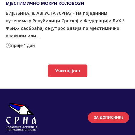
МЈЕСТИМИЧНО МОКРИ КОЛОВОЗИ
БИЈЕЉИНА, 8. АВГУСТА /СРНА/ - На појединим
путевима у Репубилици Српској и Федерацији БиХ /
ФБиХ/ саобраћај се јутрос одвија по мјестимично
влажним или...
прије 1 дан
Учитај још
ЗА ДОПИСНИКЕ