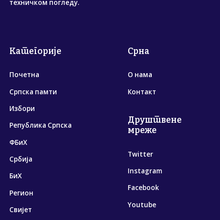
техничком погледу.
Категорије
Срна
Почетна
О нама
Српска памти
Контакт
Избори
Друштвене
Република Српска
мреже
ФБиХ
Twitter
Србија
Instagram
БиХ
Facebook
Регион
Youtube
Свијет