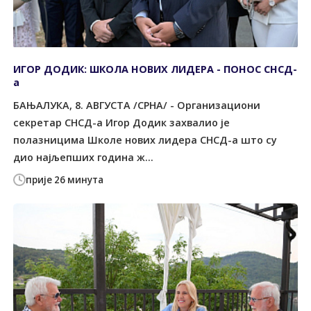
ИГОР ДОДИК: ШКОЛА НОВИХ ЛИДЕРА - ПОНОС СНСД-
а
БАЊАЛУКА, 8. АВГУСТА /СРНА/ - Организациони
секретар СНСД-а Игор Додик захвалио је
полазницима Школе нових лидера СНСД-а што су
дио најљепших година ж...
прије 26 минута