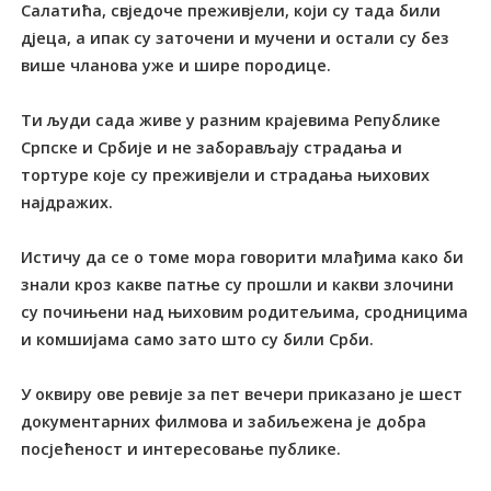
Салатића, свједоче преживјели, који су тада били
дјеца, а ипак су заточени и мучени и остали су без
више чланова уже и шире породице.
Ти људи сада живе у разним крајевима Републике
Српске и Србије и не заборављају страдања и
тортуре које су преживјели и страдања њихових
најдражих.
Истичу да се о томе мора говорити млађима како би
знали кроз какве патње су прошли и какви злочини
су почињени над њиховим родитељима, сродницима
и комшијама само зато што су били Срби.
У оквиру ове ревије за пет вечери приказано је шест
документарних филмова и забиљежена је добра
посјећеност и интересовање публике.