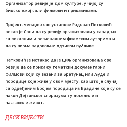
Организатор ревије је Дом културе, у чијој су
биоскопској сали филмови и приказивани.
Пројект-менаџер ове установе Радован Петковић
рекао је Срни да су ревију организовали у сарадњи
са локалним и регионалним филмским ауторима и
да су веома задовољни одзивом публике.
Петковић је истакао да је циљ организовања ове
ревије да се прикажу тематски документарни
филмови који су везани за Братунац или људе и
породице које живе у овом мјесту, као што је случај
са одређеним бројем породица из Брадине које су се
након Дејтонског споразума ту доселиле и
наставиле живот.
ДЕСК ВИЈЕСТИ