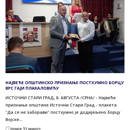
НАЈВЕЋЕ ОПШТИНСКО ПРИЗНАЊЕ ПОСТХУМНО БОРЦУ
ВРС ГАЈИ ПЛАКАЛОВИЋУ
ИСТОЧНИ СТАРИ ГРАД, 8. АВГУСТА /СРНА/ - Највеће
признање општине Источни Стари Град - плакета
"Да се не заборави" постхумно је додијељено борцу
Војске...
прије 31 минут