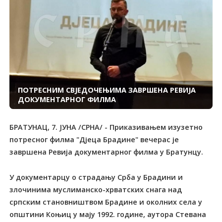
ПОТРЕСНИМ СВЈЕДОЧЕЊИМА ЗАВРШЕНА РЕВИЈА
ДОКУМЕНТАРНОГ ФИЛМА
БРАТУНАЦ, 7. ЈУНА /СРНА/ - Приказивањем изузетно
потресног филма "Дјеца Брадине" вечерас је
завршена Ревија документарног филма у Братунцу.
У документарцу о страдању Срба у Брадини и
злочинима муслиманско-хрватских снага над
српским становништвом Брадине и околних села у
општини Коњиц у мају 1992. године, аутора Стевана