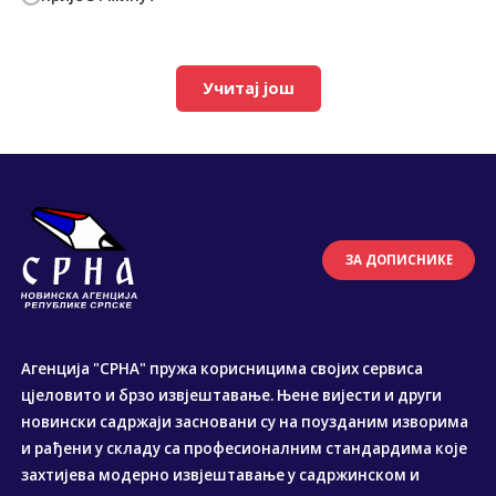
Учитај још
ЗА ДОПИСНИКЕ
Агенција "СРНА" пружа корисницима својих сервиса
цјеловито и брзо извјештавање. Њене вијести и други
новински садржаји засновани су на поузданим изворима
и рађени у складу са професионалним стандардима које
захтијева модерно извјештавање у садржинском и