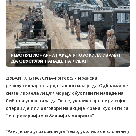
РЕВОЛУЦИОНАРНА ГАРДА УПОЗОРИЛА ИЗРАЕЛ
ДА ОБУСТАВИ НАПАДЕ НА ЛИБАН
ДУБАИ, 7. ЈУНА /СРНА-Ројтерс/ - Иранска
револуционарна гарда саопштила је да Одбрамбене
снаге Израела /ИДФ/ морају обуставити нападе на
Либан и упозорила да ће се, уколико прошири војне
операције или одговори на акције Ирана, суочити са
"још разорнијим и болнијим ударима".
"Раније смо упозорили да ћемо, уколико се злочини у