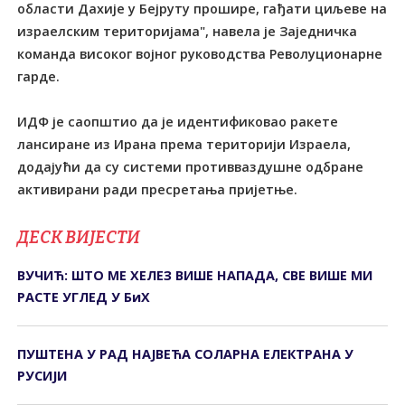
области Дахије у Бејруту прошире, гађати циљеве на
израелским територијама", навела је Заједничка
команда високог војног руководства Револуционарне
гарде.
ИДФ је саопштио да је идентификовао ракете
лансиране из Ирана према територији Израела,
додајући да су системи противваздушне одбране
активирани ради пресретања пријетње.
ДЕСК ВИЈЕСТИ
ВУЧИЋ: ШТО МЕ ХЕЛЕЗ ВИШЕ НАПАДА, СВЕ ВИШЕ МИ
РАСТЕ УГЛЕД У БиХ
ПУШТЕНА У РАД НАЈВЕЋА СОЛАРНА ЕЛЕКТРАНА У
РУСИЈИ