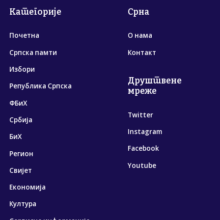
Категорије
Срна
Почетна
О нама
Српска памти
Контакт
Избори
Друштвене
Република Српска
мреже
ФБиХ
Twitter
Србија
Instagram
БиХ
Facebook
Регион
Youtube
Свијет
Економија
Култура