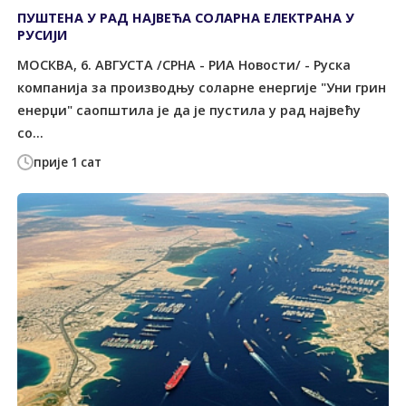
ПУШТЕНА У РАД НАЈВЕЋА СОЛАРНА ЕЛЕКТРАНА У
РУСИЈИ
МОСКВА, 6. АВГУСТА /СРНА - РИА Новости/ - Руска
компанија за производњу соларне енергије "Уни грин
енерџи" саопштила је да је пустила у рад највећу
со...
прије 1 сат