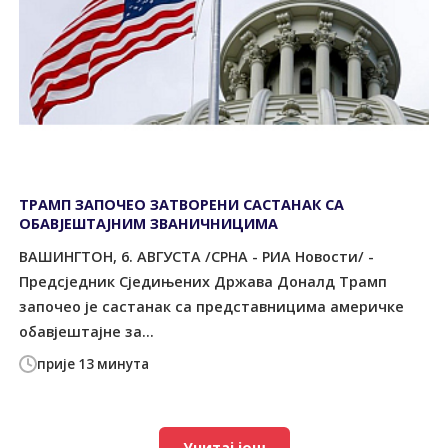
ТРАМП ЗАПОЧЕО ЗАТВОРЕНИ САСТАНАК СА
ОБАВЈЕШТАЈНИМ ЗВАНИЧНИЦИМА
ВАШИНГТОН, 6. АВГУСТА /СРНА - РИА Новости/ -
Предсједник Сједињених Држава Доналд Трамп
започео је састанак са представницима америчке
обавјештајне за...
прије 13 минута
Учитај још