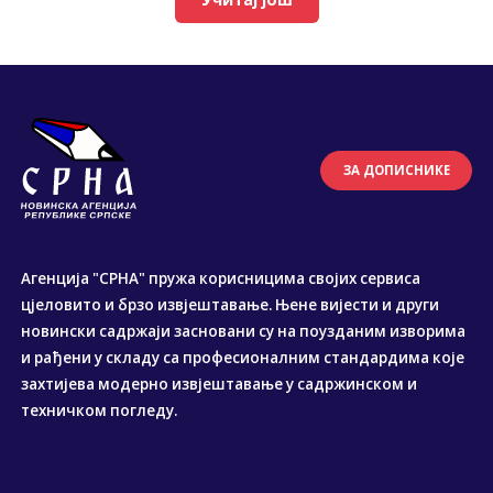
ЗА ДОПИСНИКЕ
Агенција "СРНА" пружа корисницима својих сервиса
цјеловито и брзо извјештавање. Њене вијести и други
новински садржаји засновани су на поузданим изворима
и рађени у складу са професионалним стандардима које
захтијева модерно извјештавање у садржинском и
техничком погледу.