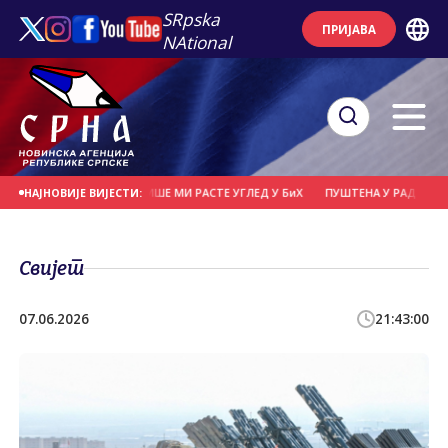
SRpska
ПРИЈАВА
NAtional
ВИШЕ НАПАДА, СВЕ ВИШЕ МИ РАСТЕ УГЛЕД У БиХ
ПУШТЕНА У РАД НАЈВЕЋА С
НАЈНОВИЈЕ ВИЈЕСТИ:
Свијет
07.06.2026
21:43:00